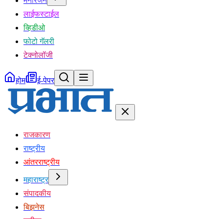
मनोरंजन
लाईफस्टाईल
व्हिडीओ
फोटो गॅलरी
टेक्नोलॉजी
होम
ई-पेपर
राजकारण
राष्ट्रीय
आंतरराष्ट्रीय
महाराष्ट्र
संपादकीय
बिझनेस