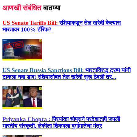
आणखी संबंधित
बातम्या
US Senate Tariffs Bill:
रशियाकडून तेल खरेदी केल्यास
भारतावर 100% टॅरिफ?
US Senate Russia Sanctions Bill:
भारताविरुद्ध ट्रम्प यांनी
टाकला नवा डाव! रशियासोबत तेल खरेदी सुरू ठेवली तर...
Priyanka Chopra :
प्रियांका चोप्राने परदेशातही जपली
भारतीय संस्कृती, लेकीला शिकवला दुर्गामातेचा मंत्र