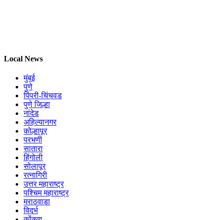
Local News
मुंबई
पुणे
पिंपरी-चिंचवड
पुणे जिल्हा
नांदेड
अहिल्यानगर
कोल्हापूर
परभणी
सातारा
हिंगोली
सोलापूर
रत्नागिरी
उत्तर महाराष्ट्र
पश्चिम महाराष्ट्र
मराठवाडा
विदर्भ
कोंकण