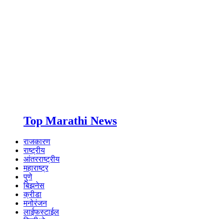
Top Marathi News
राजकारण
राष्ट्रीय
आंतरराष्ट्रीय
महाराष्ट्र
पुणे
बिझनेस
क्रीडा
मनोरंजन
लाईफस्टाईल