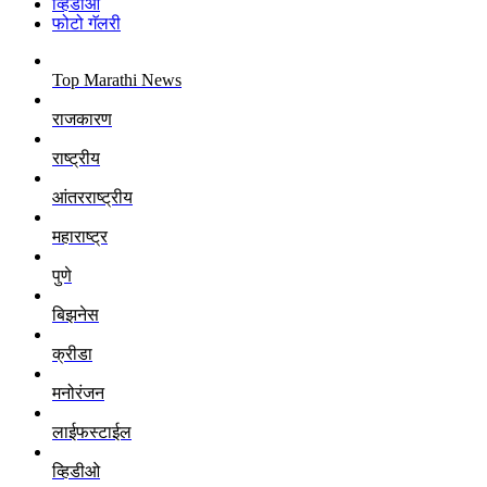
व्हिडीओ
फोटो गॅलरी
Top Marathi News
राजकारण
राष्ट्रीय
आंतरराष्ट्रीय
महाराष्ट्र
पुणे
बिझनेस
क्रीडा
मनोरंजन
लाईफस्टाईल
व्हिडीओ