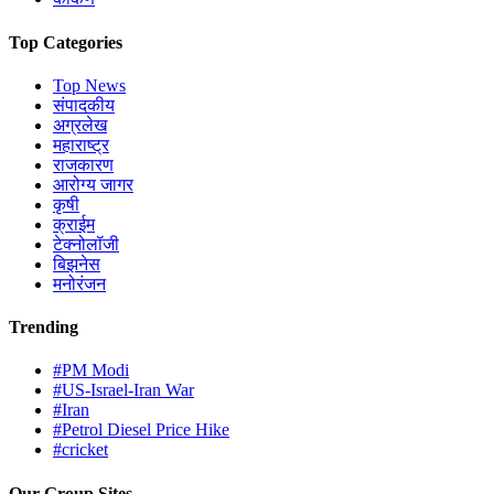
Top Categories
Top News
संपादकीय
अग्रलेख
महाराष्ट्र
राजकारण
आरोग्य जागर
कृषी
क्राईम
टेक्नोलॉजी
बिझनेस
मनोरंजन
Trending
#PM Modi
#US-Israel-Iran War
#Iran
#Petrol Diesel Price Hike
#cricket
Our Group Sites