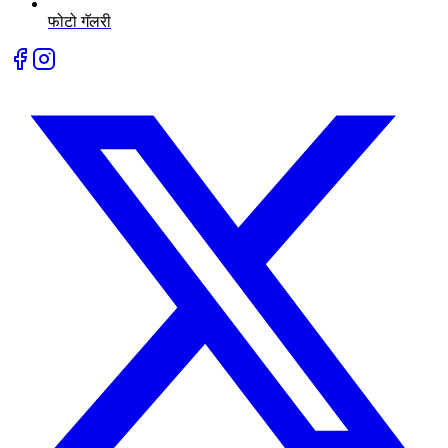
फोटो गॅलरी