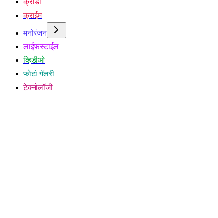
क्रीडा
क्राईम
मनोरंजन
लाईफस्टाईल
व्हिडीओ
फोटो गॅलरी
टेक्नोलॉजी