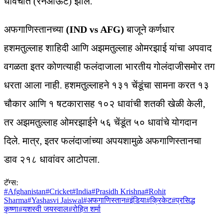
धावचीत (रनआऊट) झाले.
अफगाणिस्तानच्या
(IND vs AFG)
बाजूने कर्णधार
हशमतुल्लाह शाहिदी आणि अझमतुल्लाह ओमरझाई यांचा अपवाद
वगळता इतर कोणत्याही फलंदाजाला भारतीय गोलंदाजीसमोर तग
धरता आला नाही. हशमतुल्लाहने १३१ चेंडूंचा सामना करत १३
चौकार आणि १ षटकारासह १०२ धावांची शतकी खेळी केली,
तर अझमतुल्लाह ओमरझाईने ५६ चेंडूंत ५० धावांचे योगदान
दिले. मात्र, इतर फलंदाजांच्या अपयशामुळे अफगाणिस्तानचा
डाव २१८ धावांवर आटोपला.
टॅग्स:
#
Afghanistan
#
Cricket
#
India
#
Prasidh Krishna
#
Rohit
Sharma
#
Yashasvi Jaiswal
#
अफगाणिस्तान
#
इंडिया
#
क्रिकेट
#
प्रसिद्ध
कृष्णा
#
यशस्वी जयस्वाल
#
रोहित शर्मा