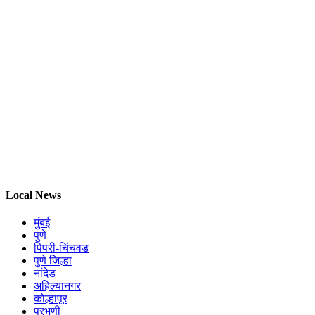
Local News
मुंबई
पुणे
पिंपरी-चिंचवड
पुणे जिल्हा
नांदेड
अहिल्यानगर
कोल्हापूर
परभणी