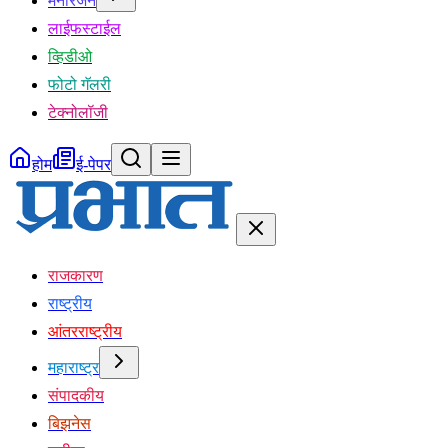
मनोरंजन
लाईफस्टाईल
व्हिडीओ
फोटो गॅलरी
टेक्नोलॉजी
होम
ई-पेपर
राजकारण
राष्ट्रीय
आंतरराष्ट्रीय
महाराष्ट्र
संपादकीय
बिझनेस