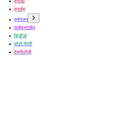
क्रीडा
क्राईम
मनोरंजन
लाईफस्टाईल
व्हिडीओ
फोटो गॅलरी
टेक्नोलॉजी