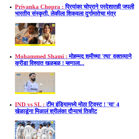
Priyanka Chopra :
प्रियांका चोप्राने परदेशातही जपली
भारतीय संस्कृती, लेकीला शिकवला दुर्गामातेचा मंत्र
Mohammed Shami :
मोहम्मद शमीच्या 'त्या' वक्तव्याने
क्रीडा विश्वात खळबळ ! म्हणाला...
IND vs SL :
टीम इंडियामध्ये मोठा ट्विस्ट ! 'या' 4
खेळाडूंना मिळालं श्रीलंका दौऱ्याचं तिकीट