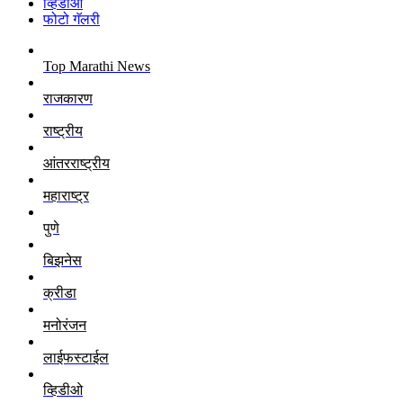
व्हिडीओ
फोटो गॅलरी
Top Marathi News
राजकारण
राष्ट्रीय
आंतरराष्ट्रीय
महाराष्ट्र
पुणे
बिझनेस
क्रीडा
मनोरंजन
लाईफस्टाईल
व्हिडीओ