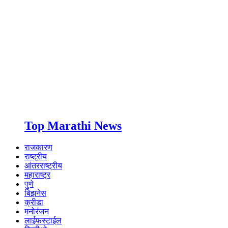
Top Marathi News
राजकारण
राष्ट्रीय
आंतरराष्ट्रीय
महाराष्ट्र
पुणे
बिझनेस
क्रीडा
मनोरंजन
लाईफस्टाईल