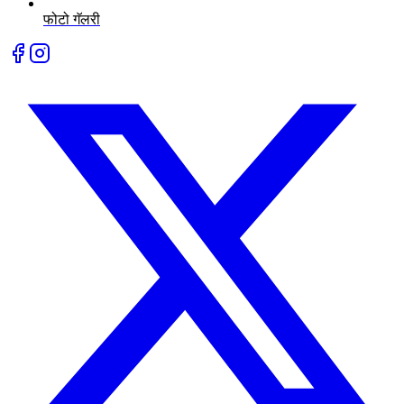
फोटो गॅलरी