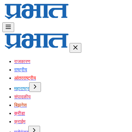
राजकारण
राष्ट्रीय
आंतरराष्ट्रीय
महाराष्ट्र
संपादकीय
बिझनेस
क्रीडा
क्राईम