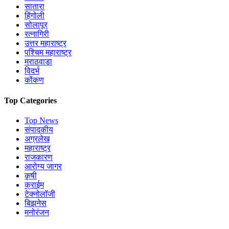
सातारा
हिंगोली
सोलापूर
रत्नागिरी
उत्तर महाराष्ट्र
पश्चिम महाराष्ट्र
मराठवाडा
विदर्भ
कोंकण
Top Categories
Top News
संपादकीय
अग्रलेख
महाराष्ट्र
राजकारण
आरोग्य जागर
कृषी
क्राईम
टेक्नोलॉजी
बिझनेस
मनोरंजन