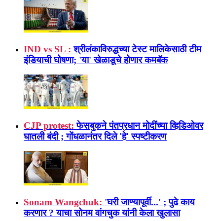
IND vs SL :
श्रीलंकाविरुद्धच्या टेस्ट मालिकेसाठी टीम
इंडियाची घोषणा; 'या' खेळाडूचे होणार कमबॅक
CJP protest:
फेसबुकने पंतप्रधान मोदींच्या व्हिडिओवर
घातली बंदी ; गोंधळानंतर दिले 'हे' स्पष्टीकरण
Sonam Wangchuk:
'घरी जाण्यापूर्वी...' ; पुढे काय
करणार ? याचा सोनम वांगचुक यांनी केला खुलासा