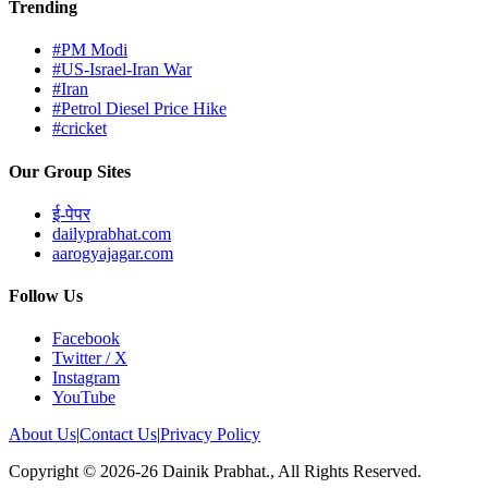
Trending
#PM Modi
#US-Israel-Iran War
#Iran
#Petrol Diesel Price Hike
#cricket
Our Group Sites
ई-पेपर
dailyprabhat.com
aarogyajagar.com
Follow Us
Facebook
Twitter / X
Instagram
YouTube
About Us
|
Contact Us
|
Privacy Policy
Copyright © 2026-26 Dainik Prabhat., All Rights Reserved.