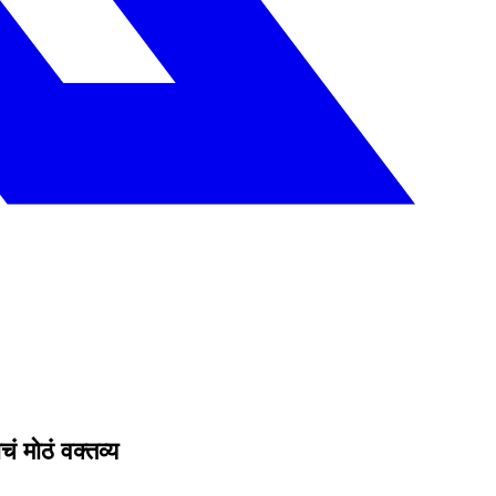
ं मोठं वक्तव्य