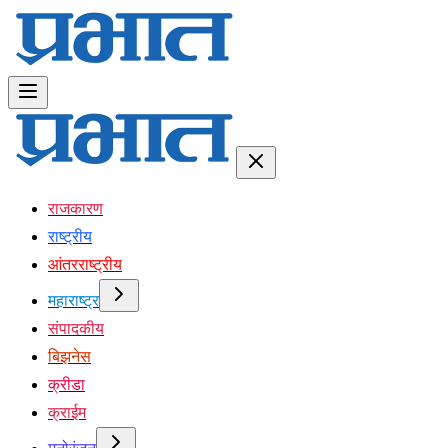
राजकारण
राष्ट्रीय
आंतरराष्ट्रीय
महाराष्ट्र
संपादकीय
बिझनेस
क्रीडा
क्राईम