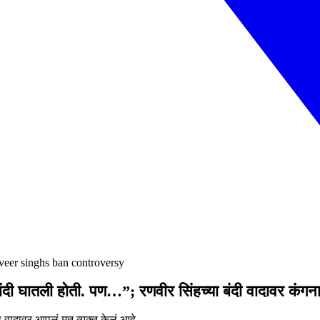
nveer singhs ban controversy
े बंदी घातली होती. पण…”; रणवीर सिंहच्या बंदी वादावर कंगनाच
वादावर आपलं मत व्यक्त केलं आहे.