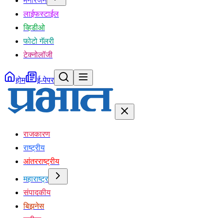
मनोरंजन
लाईफस्टाईल
व्हिडीओ
फोटो गॅलरी
टेक्नोलॉजी
होम
ई-पेपर
राजकारण
राष्ट्रीय
आंतरराष्ट्रीय
महाराष्ट्र
संपादकीय
बिझनेस