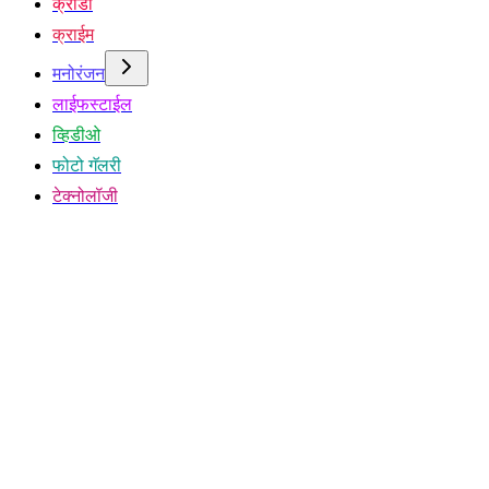
क्रीडा
क्राईम
मनोरंजन
लाईफस्टाईल
व्हिडीओ
फोटो गॅलरी
टेक्नोलॉजी