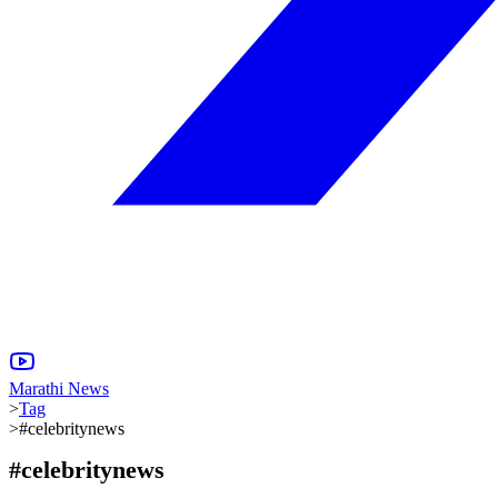
Marathi News
>
Tag
>
#celebritynews
#
celebritynews