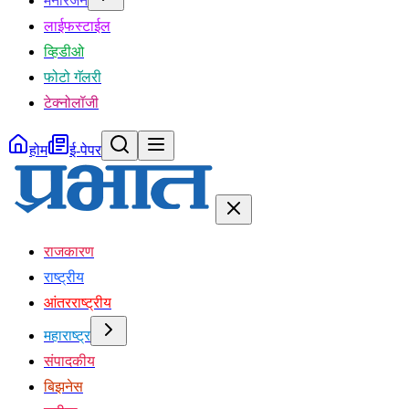
मनोरंजन
लाईफस्टाईल
व्हिडीओ
फोटो गॅलरी
टेक्नोलॉजी
होम
ई-पेपर
राजकारण
राष्ट्रीय
आंतरराष्ट्रीय
महाराष्ट्र
संपादकीय
बिझनेस