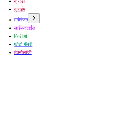
क्रीडा
क्राईम
मनोरंजन
लाईफस्टाईल
व्हिडीओ
फोटो गॅलरी
टेक्नोलॉजी