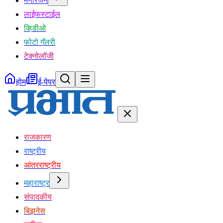
मनोरंजन
लाईफस्टाईल
व्हिडीओ
फोटो गॅलरी
टेक्नोलॉजी
होम
ई-पेपर
राजकारण
राष्ट्रीय
आंतरराष्ट्रीय
महाराष्ट्र
संपादकीय
बिझनेस