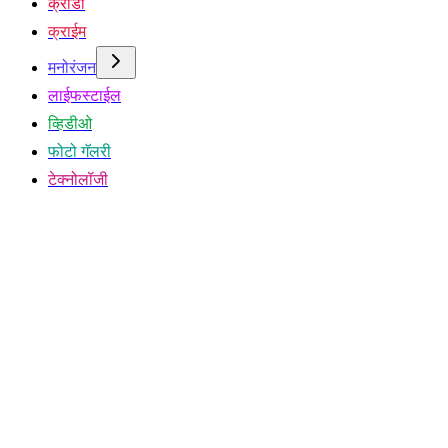
क्रीडा
क्राईम
मनोरंजन
लाईफस्टाईल
व्हिडीओ
फोटो गॅलरी
टेक्नोलॉजी