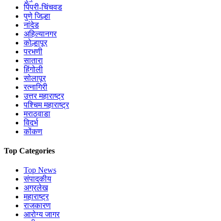
पिंपरी-चिंचवड
पुणे जिल्हा
नांदेड
अहिल्यानगर
कोल्हापूर
परभणी
सातारा
हिंगोली
सोलापूर
रत्नागिरी
उत्तर महाराष्ट्र
पश्चिम महाराष्ट्र
मराठवाडा
विदर्भ
कोंकण
Top Categories
Top News
संपादकीय
अग्रलेख
महाराष्ट्र
राजकारण
आरोग्य जागर