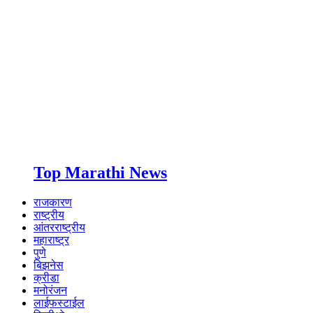
Top Marathi News
राजकारण
राष्ट्रीय
आंतरराष्ट्रीय
महाराष्ट्र
पुणे
बिझनेस
क्रीडा
मनोरंजन
लाईफस्टाईल