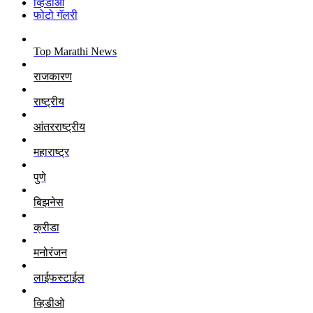
व्हिडीओ
फोटो गॅलरी
Top Marathi News
राजकारण
राष्ट्रीय
आंतरराष्ट्रीय
महाराष्ट्र
पुणे
बिझनेस
क्रीडा
मनोरंजन
लाईफस्टाईल
व्हिडीओ