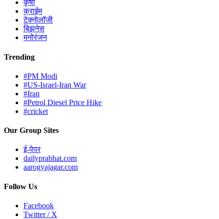
कृषी
क्राईम
टेक्नोलॉजी
बिझनेस
मनोरंजन
Trending
#PM Modi
#US-Israel-Iran War
#Iran
#Petrol Diesel Price Hike
#cricket
Our Group Sites
ई-पेपर
dailyprabhat.com
aarogyajagar.com
Follow Us
Facebook
Twitter / X