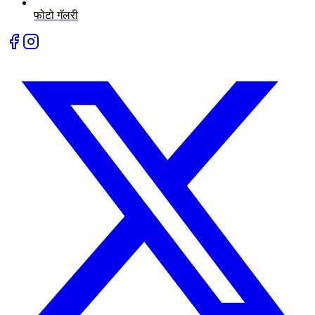
फोटो गॅलरी