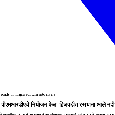
oads in hinjawadi turn into rivers
! पीएमआरडीएचे नियोजन फेल, हिंजवडीत रस्त्यांना आले नदीच
ुळे जनजीवन विस्कळीत; वाहतुकीचा बोजवारा उडाल्याने अनेक वाहने पाण्यात अडक