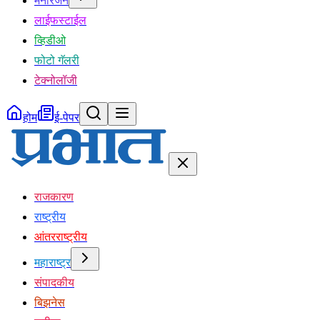
मनोरंजन
लाईफस्टाईल
व्हिडीओ
फोटो गॅलरी
टेक्नोलॉजी
होम
ई-पेपर
राजकारण
राष्ट्रीय
आंतरराष्ट्रीय
महाराष्ट्र
संपादकीय
बिझनेस