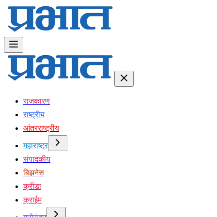
राजकारण
राष्ट्रीय
आंतरराष्ट्रीय
महाराष्ट्र
संपादकीय
बिझनेस
क्रीडा
क्राईम