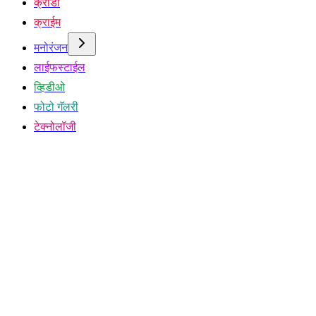
क्रीडा
क्राईम
मनोरंजन
लाईफस्टाईल
व्हिडीओ
फोटो गॅलरी
टेक्नोलॉजी