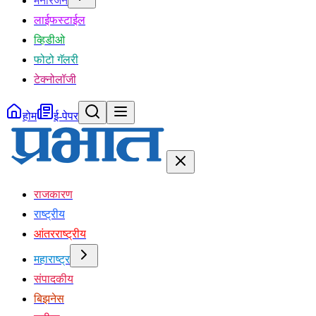
मनोरंजन
लाईफस्टाईल
व्हिडीओ
फोटो गॅलरी
टेक्नोलॉजी
होम
ई-पेपर
राजकारण
राष्ट्रीय
आंतरराष्ट्रीय
महाराष्ट्र
संपादकीय
बिझनेस