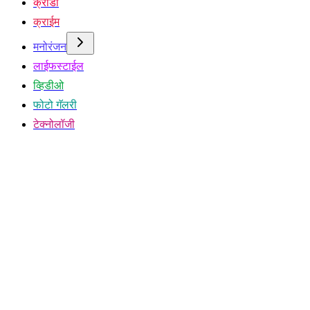
क्रीडा
क्राईम
मनोरंजन
लाईफस्टाईल
व्हिडीओ
फोटो गॅलरी
टेक्नोलॉजी