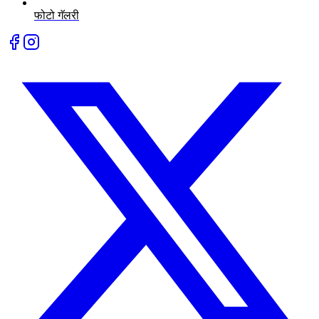
फोटो गॅलरी