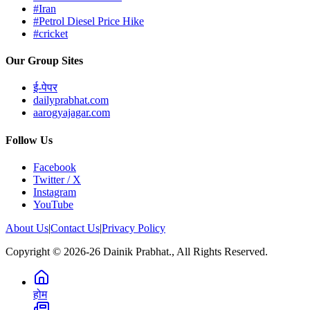
#Iran
#Petrol Diesel Price Hike
#cricket
Our Group Sites
ई-पेपर
dailyprabhat.com
aarogyajagar.com
Follow Us
Facebook
Twitter / X
Instagram
YouTube
About Us
|
Contact Us
|
Privacy Policy
Copyright © 2026-26 Dainik Prabhat., All Rights Reserved.
होम