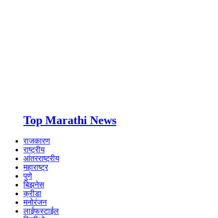
Top Marathi News
राजकारण
राष्ट्रीय
आंतरराष्ट्रीय
महाराष्ट्र
पुणे
बिझनेस
क्रीडा
मनोरंजन
लाईफस्टाईल