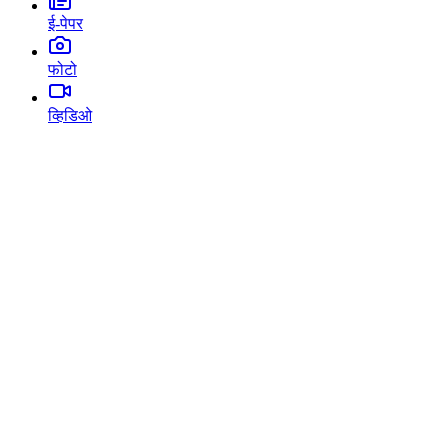
ई-पेपर
फोटो
व्हिडिओ