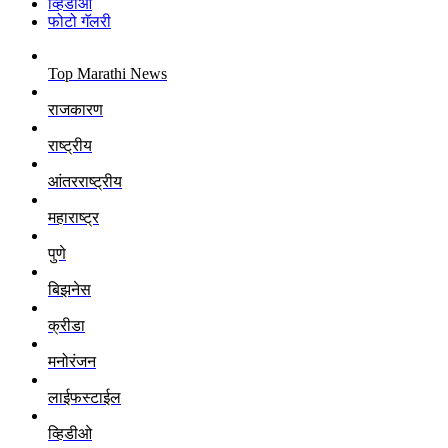
व्हिडीओ
फोटो गॅलरी
Top Marathi News
राजकारण
राष्ट्रीय
आंतरराष्ट्रीय
महाराष्ट्र
पुणे
बिझनेस
क्रीडा
मनोरंजन
लाईफस्टाईल
व्हिडीओ