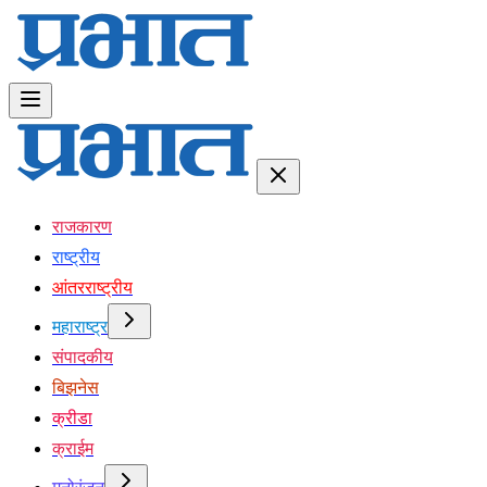
राजकारण
राष्ट्रीय
आंतरराष्ट्रीय
महाराष्ट्र
संपादकीय
बिझनेस
क्रीडा
क्राईम