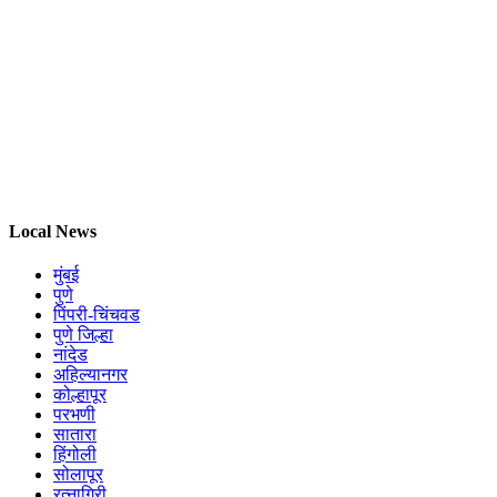
Local News
मुंबई
पुणे
पिंपरी-चिंचवड
पुणे जिल्हा
नांदेड
अहिल्यानगर
कोल्हापूर
परभणी
सातारा
हिंगोली
सोलापूर
रत्नागिरी