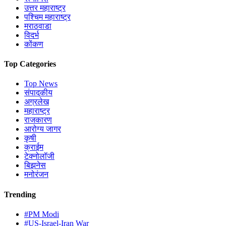
उत्तर महाराष्ट्र
पश्चिम महाराष्ट्र
मराठवाडा
विदर्भ
कोंकण
Top Categories
Top News
संपादकीय
अग्रलेख
महाराष्ट्र
राजकारण
आरोग्य जागर
कृषी
क्राईम
टेक्नोलॉजी
बिझनेस
मनोरंजन
Trending
#PM Modi
#US-Israel-Iran War