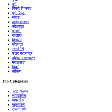
पुणे
पिंपरी-चिंचवड
पुणे जिल्हा
नांदेड
अहिल्यानगर
कोल्हापूर
परभणी
सातारा
हिंगोली
सोलापूर
रत्नागिरी
उत्तर महाराष्ट्र
पश्चिम महाराष्ट्र
मराठवाडा
विदर्भ
कोंकण
Top Categories
Top News
संपादकीय
अग्रलेख
महाराष्ट्र
राजकारण