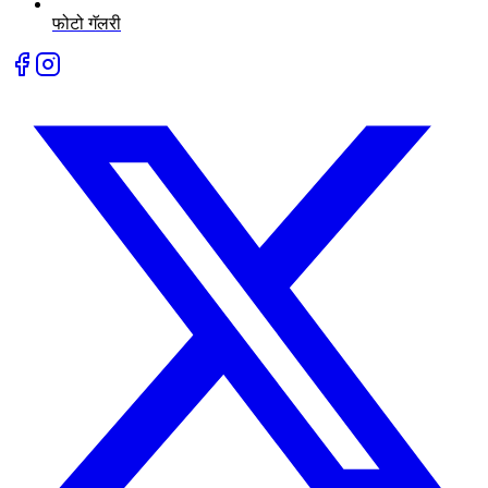
फोटो गॅलरी