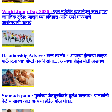
World Jump Day 2026 :
एका मजेशीर कल्पनेतून सुरू झाला
जागतिक ट्रेंड; जाणून घ्या इतिहास आणि उडी मारण्याचे
आरोग्यदायी फायदे
Relationship Advice :
लग्न ठरलंय.? आपल्या होणाऱ्या लाइफ
पार्टनरला 'या' गोष्टी नक्की सांगा...; अन्यथा होईल मोठी अडचण
Stomach pain :
मुलांच्या पोटदुखीकडे दुर्लक्ष करताय? पालकांनी
वेळीच सावध व्हा.! अन्यथा होईल मोठा धोका..