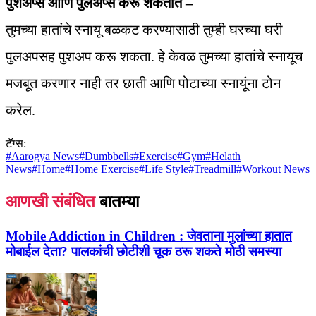
पुशअप्स आणि पुलअप्स करू शकतात –
तुमच्या हातांचे स्नायू बळकट करण्यासाठी तुम्ही घरच्या घरी
पुलअपसह पुशअप करू शकता. हे केवळ तुमच्या हातांचे स्नायूच
मजबूत करणार नाही तर छाती आणि पोटाच्या स्नायूंना टोन
करेल.
टॅग्स:
#
Aarogya News
#
Dumbbells
#
Exercise
#
Gym
#
Helath
News
#
Home
#
Home Exercise
#
Life Style
#
Treadmill
#
Workout News
आणखी संबंधित
बातम्या
Mobile Addiction in Children :
जेवताना मुलांच्या हातात
मोबाईल देता? पालकांची छोटीशी चूक ठरू शकते मोठी समस्या