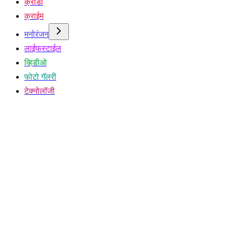
क्रीडा
क्राईम
मनोरंजन
लाईफस्टाईल
व्हिडीओ
फोटो गॅलरी
टेक्नोलॉजी