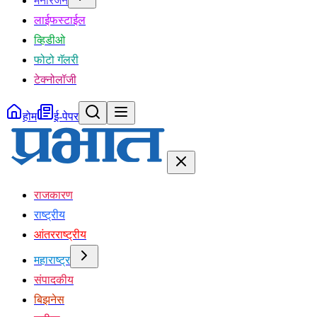
मनोरंजन
लाईफस्टाईल
व्हिडीओ
फोटो गॅलरी
टेक्नोलॉजी
होम
ई-पेपर
राजकारण
राष्ट्रीय
आंतरराष्ट्रीय
महाराष्ट्र
संपादकीय
बिझनेस