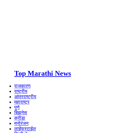
Top Marathi News
राजकारण
राष्ट्रीय
आंतरराष्ट्रीय
महाराष्ट्र
पुणे
बिझनेस
क्रीडा
मनोरंजन
लाईफस्टाईल