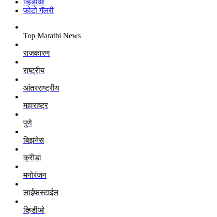
व्हिडीओ
फोटो गॅलरी
Top Marathi News
राजकारण
राष्ट्रीय
आंतरराष्ट्रीय
महाराष्ट्र
पुणे
बिझनेस
क्रीडा
मनोरंजन
लाईफस्टाईल
व्हिडीओ