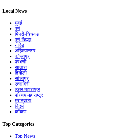
Local News
मुंबई
पुणे
पिंपरी-चिंचवड
पुणे जिल्हा
नांदेड
अहिल्यानगर
कोल्हापूर
परभणी
सातारा
हिंगोली
सोलापूर
रत्नागिरी
उत्तर महाराष्ट्र
पश्चिम महाराष्ट्र
मराठवाडा
विदर्भ
कोंकण
Top Categories
Top News