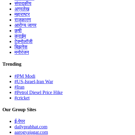
संपादकीय
अग्रलेख
महाराष्ट्र
राजकारण
आरोग्य जागर
कृषी
क्राईम
टेक्नोलॉजी
बिझनेस
मनोरंजन
Trending
#PM Modi
#US-Israel-Iran War
#Iran
#Petrol Diesel Price Hike
#cricket
Our Group Sites
ई-पेपर
dailyprabhat.com
aarogyajagar.com