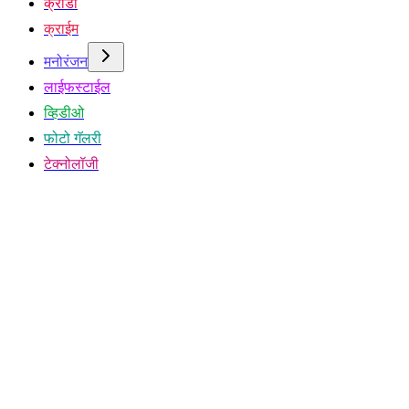
क्रीडा
क्राईम
मनोरंजन
लाईफस्टाईल
व्हिडीओ
फोटो गॅलरी
टेक्नोलॉजी