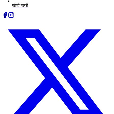
फोटो गॅलरी