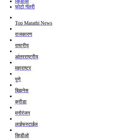
व्हिडीओ
फोटो गॅलरी
Top Marathi News
राजकारण
राष्ट्रीय
आंतरराष्ट्रीय
महाराष्ट्र
पुणे
बिझनेस
क्रीडा
मनोरंजन
लाईफस्टाईल
व्हिडीओ