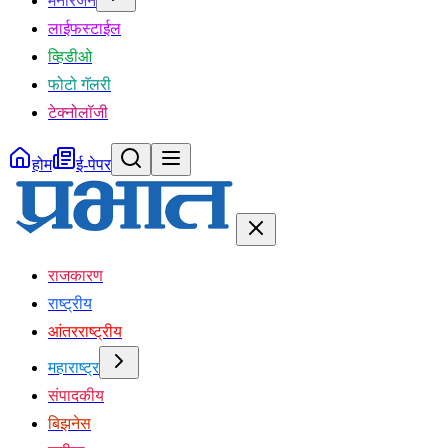
मनोरंजन
लाईफस्टाईल
व्हिडीओ
फोटो गॅलरी
टेक्नोलॉजी
होम
ई-पेपर
राजकारण
राष्ट्रीय
आंतरराष्ट्रीय
महाराष्ट्र
संपादकीय
बिझनेस