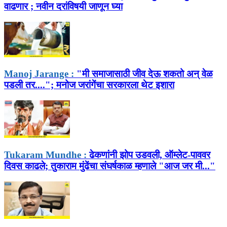
वाढणार ; नवीन दरांविषयी जाणून घ्या
Manoj Jarange :
"मी समाजासाठी जीव देऊ शकतो अन् वेळ
पडली तर...."; मनोज जरांगेंचा सरकारला थेट इशारा
Tukaram Mundhe :
ढेकणांनी झोप उडवली, ऑम्लेट-पाववर
दिवस काढले; तुकाराम मुंढेंचा संघर्षकाळ म्हणाले "आज जर मी..."