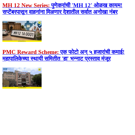
MH 12 New Series:
पुणेकरांची 'MH 12' ओळख कायम!
सप्टेंबरपासून वाहनांना मिळणार देशातील सर्वात अनोखा नंबर
PMC Reward Scheme:
एक फोटो अन् ५ हजारांची कमाई!
महापालिकेच्या स्थायी समितीत 'हा' भन्नाट प्रस्ताव मंजूर