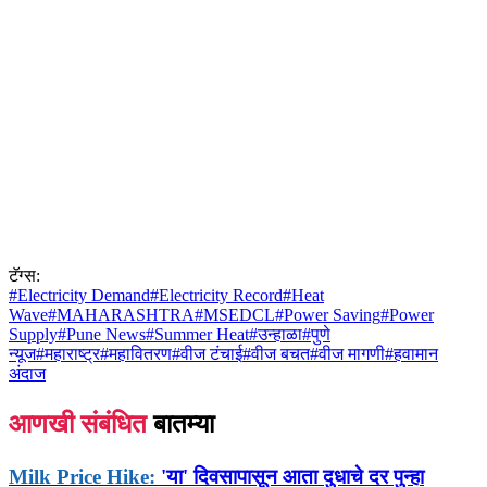
टॅग्स:
#
Electricity Demand
#
Electricity Record
#
Heat
Wave
#
MAHARASHTRA
#
MSEDCL
#
Power Saving
#
Power
Supply
#
Pune News
#
Summer Heat
#
उन्हाळा
#
पुणे
न्यूज
#
महाराष्ट्र
#
महावितरण
#
वीज टंचाई
#
वीज बचत
#
वीज मागणी
#
हवामान
अंदाज
आणखी संबंधित
बातम्या
Milk Price Hike:
'या' दिवसापासून आता दुधाचे दर पुन्हा