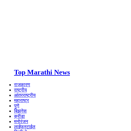
Top Marathi News
राजकारण
राष्ट्रीय
आंतरराष्ट्रीय
महाराष्ट्र
पुणे
बिझनेस
क्रीडा
मनोरंजन
लाईफस्टाईल