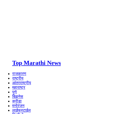
Top Marathi News
राजकारण
राष्ट्रीय
आंतरराष्ट्रीय
महाराष्ट्र
पुणे
बिझनेस
क्रीडा
मनोरंजन
लाईफस्टाईल