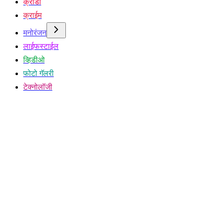
क्रीडा
क्राईम
मनोरंजन
लाईफस्टाईल
व्हिडीओ
फोटो गॅलरी
टेक्नोलॉजी