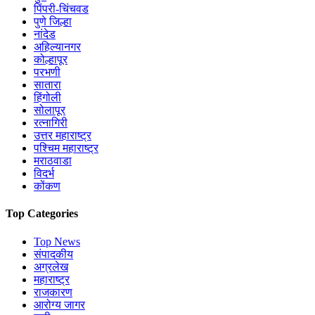
पिंपरी-चिंचवड
पुणे जिल्हा
नांदेड
अहिल्यानगर
कोल्हापूर
परभणी
सातारा
हिंगोली
सोलापूर
रत्नागिरी
उत्तर महाराष्ट्र
पश्चिम महाराष्ट्र
मराठवाडा
विदर्भ
कोंकण
Top Categories
Top News
संपादकीय
अग्रलेख
महाराष्ट्र
राजकारण
आरोग्य जागर