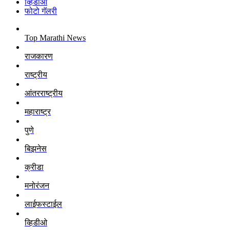
व्हिडीओ
फोटो गॅलरी
Top Marathi News
राजकारण
राष्ट्रीय
आंतरराष्ट्रीय
महाराष्ट्र
पुणे
बिझनेस
क्रीडा
मनोरंजन
लाईफस्टाईल
व्हिडीओ