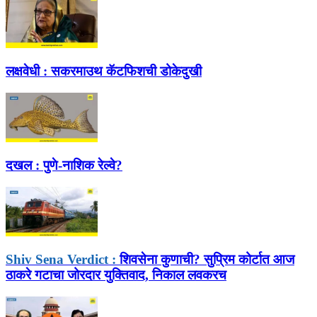
लक्षवेधी :
सकरमाउथ कॅटफिशची डोकेदुखी
दखल :
पुणे-नाशिक रेल्वे?
Shiv Sena Verdict :
शिवसेना कुणाची? सुप्रिम कोर्टात आज
ठाकरे गटाचा जोरदार युक्तिवाद, निकाल लवकरच