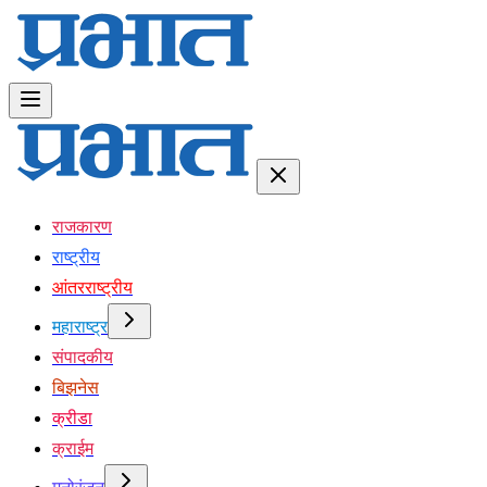
राजकारण
राष्ट्रीय
आंतरराष्ट्रीय
महाराष्ट्र
संपादकीय
बिझनेस
क्रीडा
क्राईम