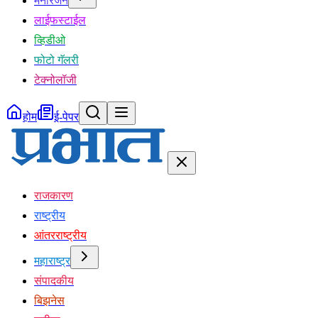
मनोरंजन
लाईफस्टाईल
व्हिडीओ
फोटो गॅलरी
टेक्नोलॉजी
होम
ई-पेपर
राजकारण
राष्ट्रीय
आंतरराष्ट्रीय
महाराष्ट्र
संपादकीय
बिझनेस