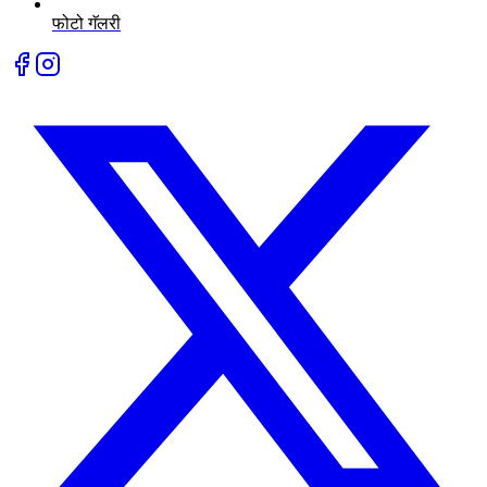
फोटो गॅलरी