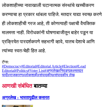
लोकशाहीच्या नावाखाली घटानात्मक संस्थांचे खच्चीकरण
करण्याचा हा प्रकार थांबला पाहिजे. मतदार याद्या स्वच्छ करणे
ही लोकशाहीची गरज आहे, ती कोणत्याही पक्षाची वैयक्तिक
मालमत्ता नाही. विरोधकांनी घोषणाबाजीतून बाहेर पडून या
प्रक्रियेत पारदर्शकपणे सहभागी व्हावे, यातच देशाचे आणि
त्यांच्या स्वतःचेही हित आहे.
टॅग्स:
#
Democracy
#
Editorial
#
Editorial Article
#
Election
#
Lead
Editorial
#
Politics
#
Voter List
#
अग्रलेख
#
निवडणूक
#
मतदार
यादी
#
राजकारण
#
लोकशाही
#
संपादकीय
#
संपादकीय लेख
आणखी संबंधित
बातम्या
अग्रलेख :
भारतापुढील कसरत