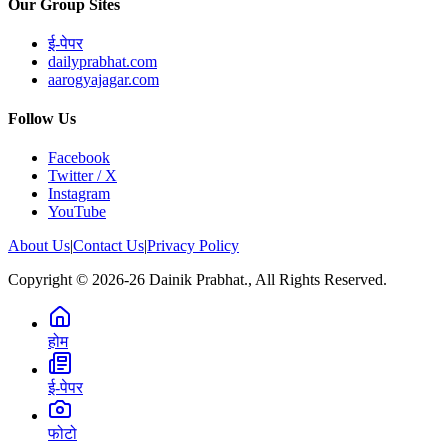
Our Group Sites
ई-पेपर
dailyprabhat.com
aarogyajagar.com
Follow Us
Facebook
Twitter / X
Instagram
YouTube
About Us
|
Contact Us
|
Privacy Policy
Copyright © 2026-26 Dainik Prabhat., All Rights Reserved.
होम
ई-पेपर
फोटो