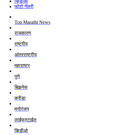
व्हिडीओ
फोटो गॅलरी
Top Marathi News
राजकारण
राष्ट्रीय
आंतरराष्ट्रीय
महाराष्ट्र
पुणे
बिझनेस
क्रीडा
मनोरंजन
लाईफस्टाईल
व्हिडीओ