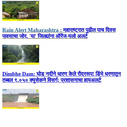
Rain Alert Maharashtra :
महाराष्ट्रात पुढील पाच दिवस
पावसाचा जोर, 'या' जिल्ह्यांना ऑरेंज-यलो अलर्ट
Dimbhe Dam:
घोड नदीने धारण केले रौद्ररूप! डिंभे धरणातून
तब्बल ९,०५० क्युसेकने विसर्ग; प्रशासनाचा हायअलर्ट