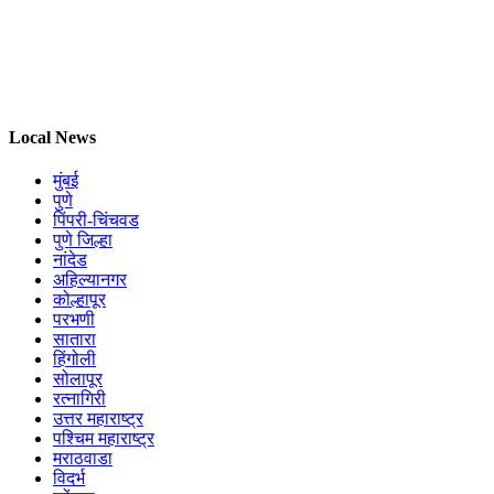
Local News
मुंबई
पुणे
पिंपरी-चिंचवड
पुणे जिल्हा
नांदेड
अहिल्यानगर
कोल्हापूर
परभणी
सातारा
हिंगोली
सोलापूर
रत्नागिरी
उत्तर महाराष्ट्र
पश्चिम महाराष्ट्र
मराठवाडा
विदर्भ