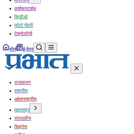
मनोरंजन
लाईफस्टाईल
व्हिडीओ
फोटो गॅलरी
टेक्नोलॉजी
होम
ई-पेपर
राजकारण
राष्ट्रीय
आंतरराष्ट्रीय
महाराष्ट्र
संपादकीय
बिझनेस