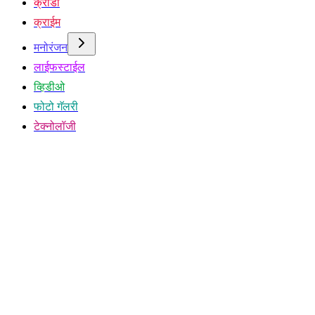
क्रीडा
क्राईम
मनोरंजन
लाईफस्टाईल
व्हिडीओ
फोटो गॅलरी
टेक्नोलॉजी