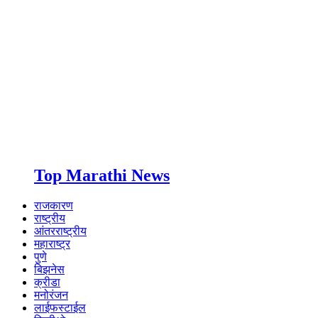
Top Marathi News
राजकारण
राष्ट्रीय
आंतरराष्ट्रीय
महाराष्ट्र
पुणे
बिझनेस
क्रीडा
मनोरंजन
लाईफस्टाईल