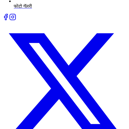
फोटो गॅलरी