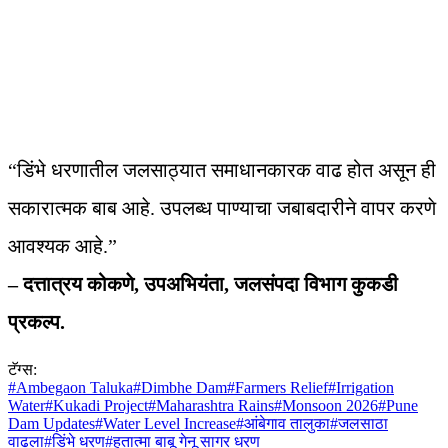
“डिंभे धरणातील जलसाठ्यात समाधानकारक वाढ होत असून ही
सकारात्मक बाब आहे. उपलब्ध पाण्याचा जबाबदारीने वापर करणे
आवश्यक आहे.”
– दत्तात्रय कोकणे, उपअभियंता, जलसंपदा विभाग कुकडी
प्रकल्प.
टॅग्स:
#
Ambegaon Taluka
#
Dimbhe Dam
#
Farmers Relief
#
Irrigation
Water
#
Kukadi Project
#
Maharashtra Rains
#
Monsoon 2026
#
Pune
Dam Updates
#
Water Level Increase
#
आंबेगाव तालुका
#
जलसाठा
वाढला
#
डिंभे धरण
#
हुतात्मा बाबू गेनू सागर धरण