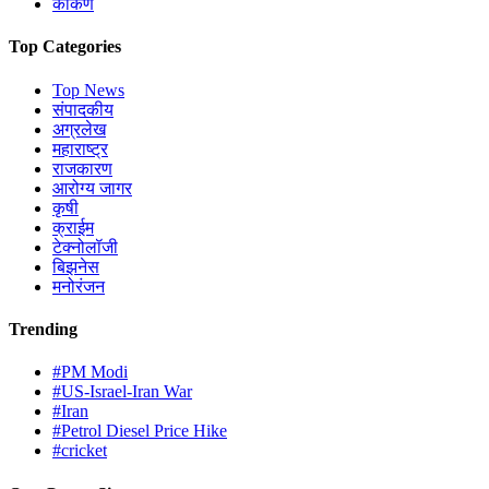
कोंकण
Top Categories
Top News
संपादकीय
अग्रलेख
महाराष्ट्र
राजकारण
आरोग्य जागर
कृषी
क्राईम
टेक्नोलॉजी
बिझनेस
मनोरंजन
Trending
#PM Modi
#US-Israel-Iran War
#Iran
#Petrol Diesel Price Hike
#cricket