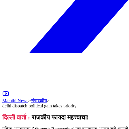
Marathi News
>
संपादकीय
>
delhi dispatch political gain takes priority
दिल्ली वार्ता :
राजकीय फायदा महत्त्वाचा!
महिला आरक्षणाचा (Women’s Reservation) मुद्दा बारगळला असला तरी आगामी स