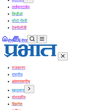
मनोरंजन
लाईफस्टाईल
व्हिडीओ
फोटो गॅलरी
टेक्नोलॉजी
होम
ई-पेपर
राजकारण
राष्ट्रीय
आंतरराष्ट्रीय
महाराष्ट्र
संपादकीय
बिझनेस