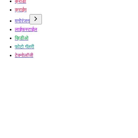
क्रीडा
क्राईम
मनोरंजन
लाईफस्टाईल
व्हिडीओ
फोटो गॅलरी
टेक्नोलॉजी