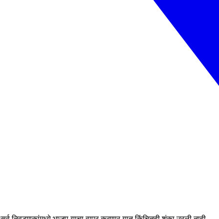
र्व निवडणुकांमध्ये भाजप याचा वापर करणार यात किंचितही शंका उरली नाही.