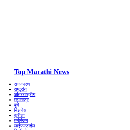
Top Marathi News
राजकारण
राष्ट्रीय
आंतरराष्ट्रीय
महाराष्ट्र
पुणे
बिझनेस
क्रीडा
मनोरंजन
लाईफस्टाईल