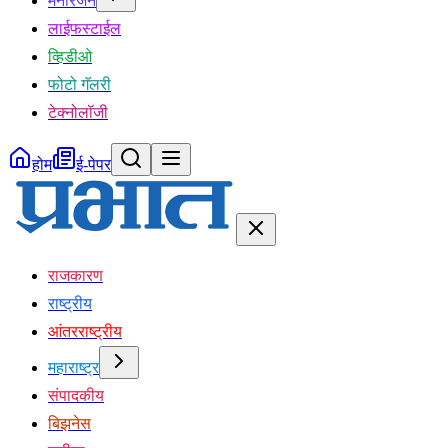
मनोरंजन
लाईफस्टाईल
व्हिडीओ
फोटो गॅलरी
टेक्नोलॉजी
होम
ई-पेपर
राजकारण
राष्ट्रीय
आंतरराष्ट्रीय
महाराष्ट्र
संपादकीय
बिझनेस