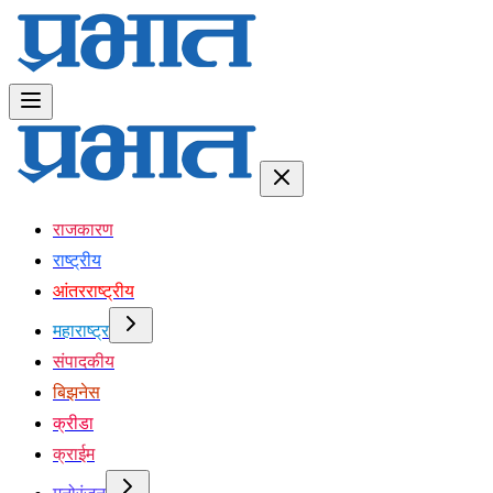
राजकारण
राष्ट्रीय
आंतरराष्ट्रीय
महाराष्ट्र
संपादकीय
बिझनेस
क्रीडा
क्राईम