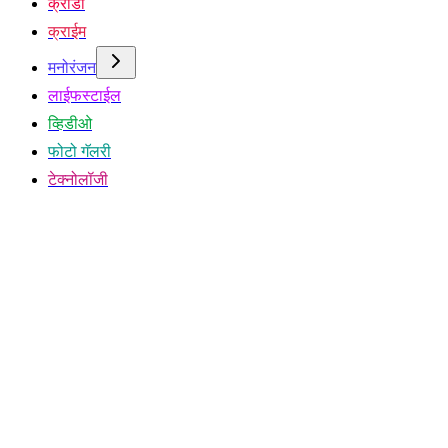
क्रीडा
क्राईम
मनोरंजन
लाईफस्टाईल
व्हिडीओ
फोटो गॅलरी
टेक्नोलॉजी