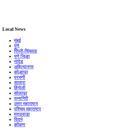
Local News
मुंबई
पुणे
पिंपरी-चिंचवड
पुणे जिल्हा
नांदेड
अहिल्यानगर
कोल्हापूर
परभणी
सातारा
हिंगोली
सोलापूर
रत्नागिरी
उत्तर महाराष्ट्र
पश्चिम महाराष्ट्र
मराठवाडा
विदर्भ
कोंकण