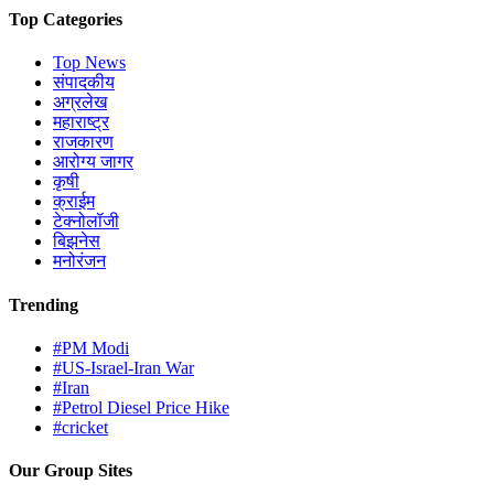
Top Categories
Top News
संपादकीय
अग्रलेख
महाराष्ट्र
राजकारण
आरोग्य जागर
कृषी
क्राईम
टेक्नोलॉजी
बिझनेस
मनोरंजन
Trending
#PM Modi
#US-Israel-Iran War
#Iran
#Petrol Diesel Price Hike
#cricket
Our Group Sites