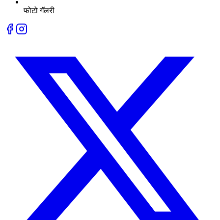
फोटो गॅलरी