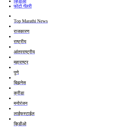
व्हिडीओ
फोटो गॅलरी
Top Marathi News
राजकारण
राष्ट्रीय
आंतरराष्ट्रीय
महाराष्ट्र
पुणे
बिझनेस
क्रीडा
मनोरंजन
लाईफस्टाईल
व्हिडीओ