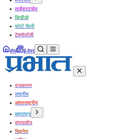
मनोरंजन
लाईफस्टाईल
व्हिडीओ
फोटो गॅलरी
टेक्नोलॉजी
होम
ई-पेपर
राजकारण
राष्ट्रीय
आंतरराष्ट्रीय
महाराष्ट्र
संपादकीय
बिझनेस