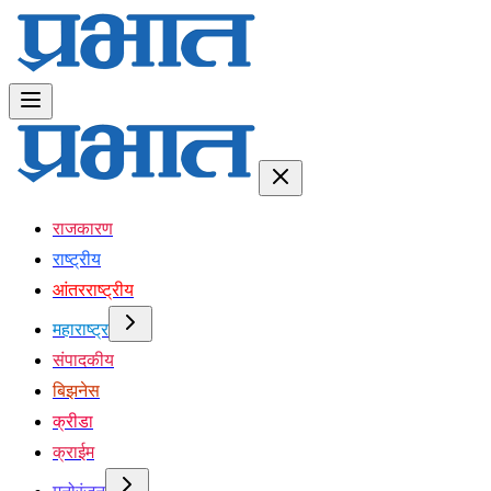
राजकारण
राष्ट्रीय
आंतरराष्ट्रीय
महाराष्ट्र
संपादकीय
बिझनेस
क्रीडा
क्राईम