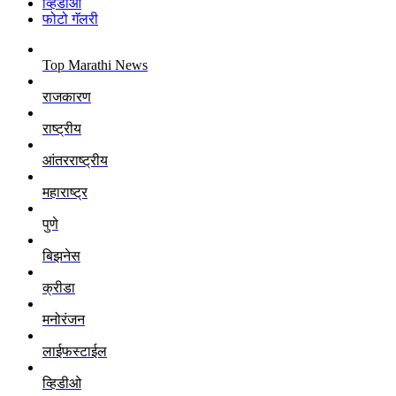
व्हिडीओ
फोटो गॅलरी
Top Marathi News
राजकारण
राष्ट्रीय
आंतरराष्ट्रीय
महाराष्ट्र
पुणे
बिझनेस
क्रीडा
मनोरंजन
लाईफस्टाईल
व्हिडीओ