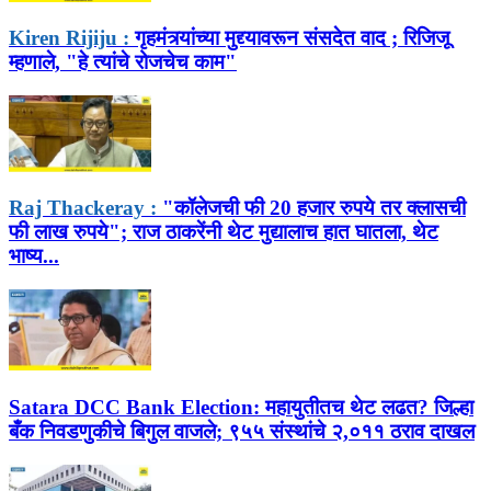
Kiren Rijiju :
गृहमंत्र्यांच्या मुद्द्यावरून संसदेत वाद ; रिजिजू
म्हणाले, "हे त्यांचे रोजचेच काम"
Raj Thackeray :
"कॉलेजची फी 20 हजार रुपये तर क्लासची
फी लाख रुपये"; राज ठाकरेंनी थेट मुद्यालाच हात घातला, थेट
भाष्य...
Satara DCC Bank Election:
महायुतीतच थेट लढत? जिल्हा
बँक निवडणुकीचे बिगुल वाजले; ९५५ संस्थांचे २,०११ ठराव दाखल