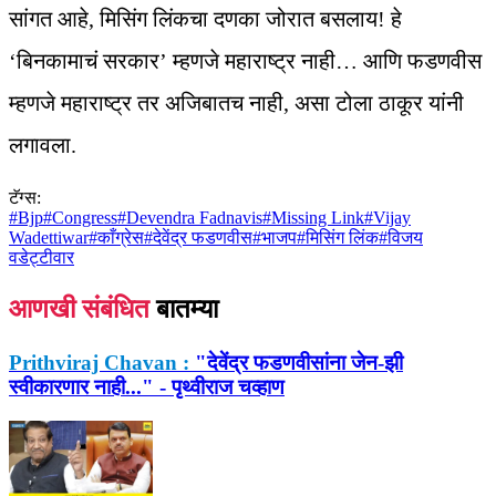
सांगत आहे, मिसिंग लिंकचा दणका जोरात बसलाय! हे
‘बिनकामाचं सरकार’ म्हणजे महाराष्ट्र नाही… आणि फडणवीस
म्हणजे महाराष्ट्र तर अजिबातच नाही, असा टोला ठाकूर यांनी
लगावला.
टॅग्स:
#
Bjp
#
Congress
#
Devendra Fadnavis
#
Missing Link
#
Vijay
Wadettiwar
#
काँग्रेस
#
देवेंद्र फडणवीस
#
भाजप
#
मिसिंग लिंक
#
विजय
वडेट्टीवार
आणखी संबंधित
बातम्या
Prithviraj Chavan :
"देवेंद्र फडणवीसांना जेन-झी
स्वीकारणार नाही..." - पृथ्वीराज चव्हाण