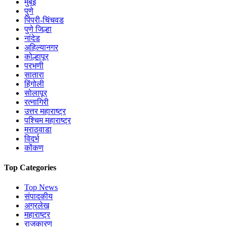
मुंबई
पुणे
पिंपरी-चिंचवड
पुणे जिल्हा
नांदेड
अहिल्यानगर
कोल्हापूर
परभणी
सातारा
हिंगोली
सोलापूर
रत्नागिरी
उत्तर महाराष्ट्र
पश्चिम महाराष्ट्र
मराठवाडा
विदर्भ
कोंकण
Top Categories
Top News
संपादकीय
अग्रलेख
महाराष्ट्र
राजकारण