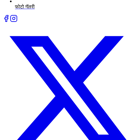
फोटो गॅलरी