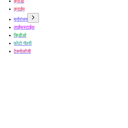
क्रीडा
क्राईम
मनोरंजन
लाईफस्टाईल
व्हिडीओ
फोटो गॅलरी
टेक्नोलॉजी