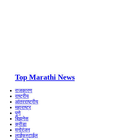
Top Marathi News
राजकारण
राष्ट्रीय
आंतरराष्ट्रीय
महाराष्ट्र
पुणे
बिझनेस
क्रीडा
मनोरंजन
लाईफस्टाईल