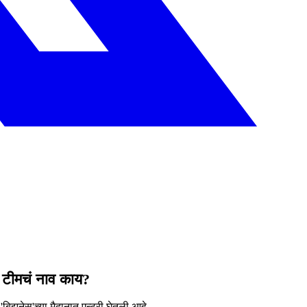
या टीमचं नाव काय?
िझनेस'च्या मैदानात एन्ट्री घेतली आहे.