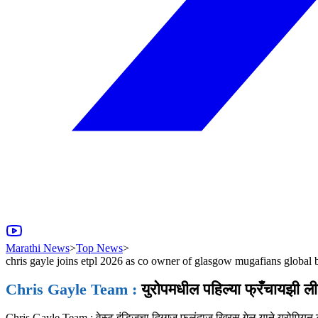
Marathi News
>
Top News
>
chris gayle joins etpl 2026 as co owner of glasgow mugafians global
Chris Gayle Team :
युरोपमधील पहिल्या फ्रँचायझी लीगम
Chris Gayle Team : वेस्ट इंडिजचा दिग्गज फलंदाज ख्रिस गेल याने युरोपियन टी