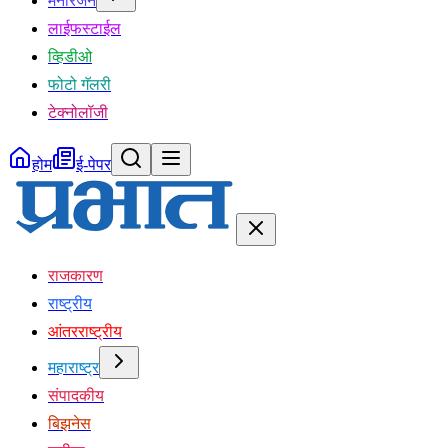
मनोरंजन
लाईफस्टाईल
व्हिडीओ
फोटो गॅलरी
टेक्नोलॉजी
होम
ई-पेपर
राजकारण
राष्ट्रीय
आंतरराष्ट्रीय
महाराष्ट्र
संपादकीय
बिझनेस