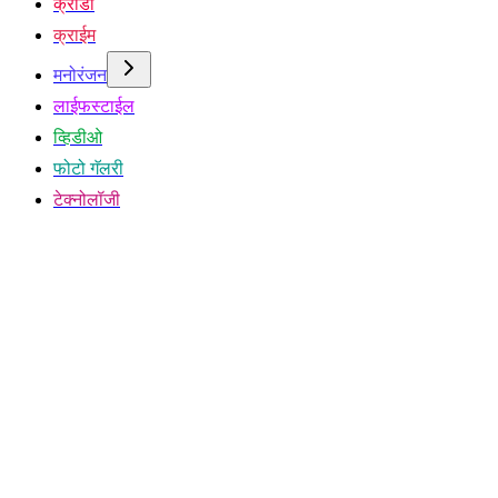
क्रीडा
क्राईम
मनोरंजन
लाईफस्टाईल
व्हिडीओ
फोटो गॅलरी
टेक्नोलॉजी