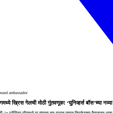
 brand ambassador
ध्ये ख्रिस गेलची मोठी गुंतवणूक! ‘युनिव्हर्स बॉस’च्या नव्
-२० प्रीमियर लीगमध्ये या संघाचा सह-मालक म्हणून क्रिकेटच्या मैदानातून आता 'ब