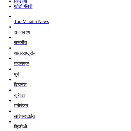
व्हिडीओ
फोटो गॅलरी
Top Marathi News
राजकारण
राष्ट्रीय
आंतरराष्ट्रीय
महाराष्ट्र
पुणे
बिझनेस
क्रीडा
मनोरंजन
लाईफस्टाईल
व्हिडीओ