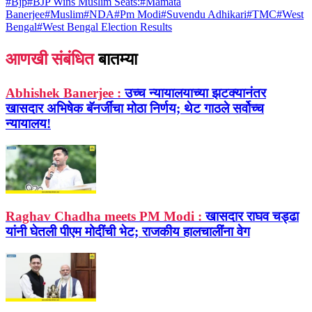
#
Bjp
#
BJP Wins Muslim Seats:
#
Mamata
Banerjee
#
Muslim
#
NDA
#
Pm Modi
#
Suvendu Adhikari
#
TMC
#
West
Bengal
#
West Bengal Election Results
आणखी संबंधित
बातम्या
Abhishek Banerjee :
उच्च न्यायालयाच्या झटक्यानंतर
खासदार अभिषेक बॅनर्जींचा मोठा निर्णय; थेट गाठले सर्वोच्च
न्यायालय!
Raghav Chadha meets PM Modi :
खासदार राघव चड्ढा
यांनी घेतली पीएम मोदींची भेट; राजकीय हालचालींना वेग