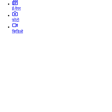
ई-पेपर
फोटो
व्हिडिओ