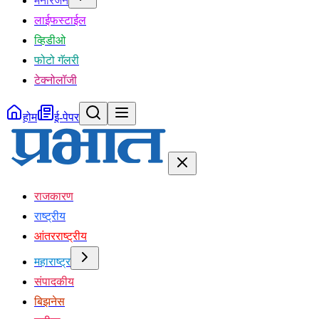
मनोरंजन
लाईफस्टाईल
व्हिडीओ
फोटो गॅलरी
टेक्नोलॉजी
होम
ई-पेपर
राजकारण
राष्ट्रीय
आंतरराष्ट्रीय
महाराष्ट्र
संपादकीय
बिझनेस