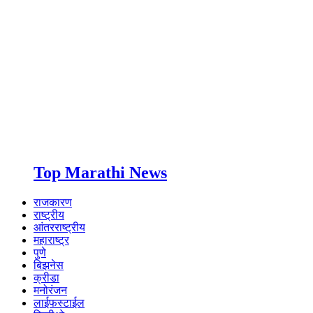
Top Marathi News
राजकारण
राष्ट्रीय
आंतरराष्ट्रीय
महाराष्ट्र
पुणे
बिझनेस
क्रीडा
मनोरंजन
लाईफस्टाईल