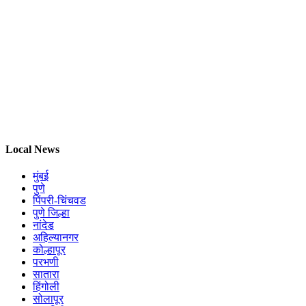
Local News
मुंबई
पुणे
पिंपरी-चिंचवड
पुणे जिल्हा
नांदेड
अहिल्यानगर
कोल्हापूर
परभणी
सातारा
हिंगोली
सोलापूर