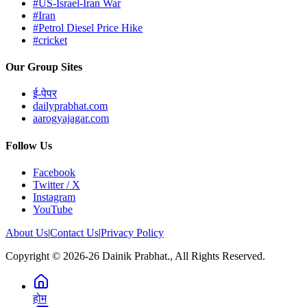
#US-Israel-Iran War
#Iran
#Petrol Diesel Price Hike
#cricket
Our Group Sites
ई-पेपर
dailyprabhat.com
aarogyajagar.com
Follow Us
Facebook
Twitter / X
Instagram
YouTube
About Us
|
Contact Us
|
Privacy Policy
Copyright © 2026-26 Dainik Prabhat., All Rights Reserved.
होम