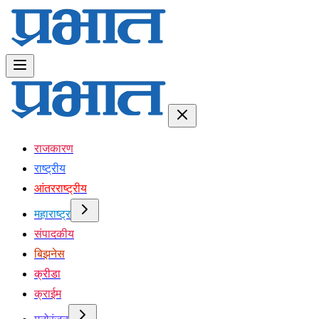
राजकारण
राष्ट्रीय
आंतरराष्ट्रीय
महाराष्ट्र
संपादकीय
बिझनेस
क्रीडा
क्राईम