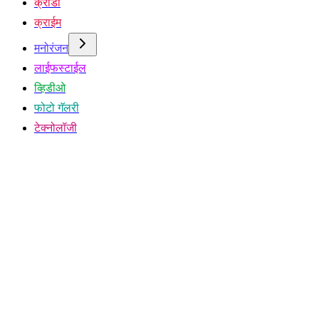
क्रीडा
क्राईम
मनोरंजन
लाईफस्टाईल
व्हिडीओ
फोटो गॅलरी
टेक्नोलॉजी