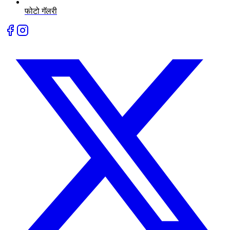
फोटो गॅलरी