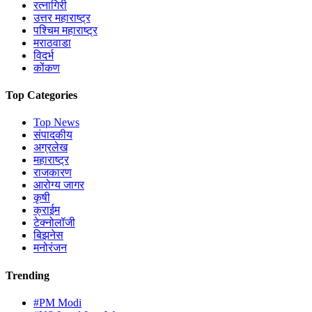
रत्नागिरी
उत्तर महाराष्ट्र
पश्चिम महाराष्ट्र
मराठवाडा
विदर्भ
कोंकण
Top Categories
Top News
संपादकीय
अग्रलेख
महाराष्ट्र
राजकारण
आरोग्य जागर
कृषी
क्राईम
टेक्नोलॉजी
बिझनेस
मनोरंजन
Trending
#PM Modi