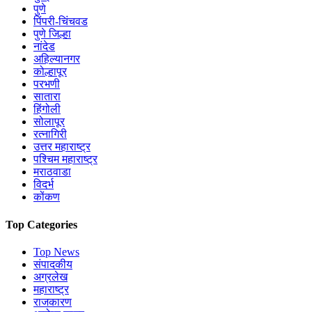
पुणे
पिंपरी-चिंचवड
पुणे जिल्हा
नांदेड
अहिल्यानगर
कोल्हापूर
परभणी
सातारा
हिंगोली
सोलापूर
रत्नागिरी
उत्तर महाराष्ट्र
पश्चिम महाराष्ट्र
मराठवाडा
विदर्भ
कोंकण
Top Categories
Top News
संपादकीय
अग्रलेख
महाराष्ट्र
राजकारण