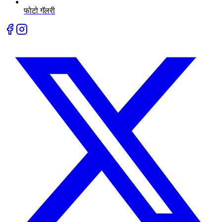
फोटो गॅलरी