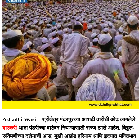
Ashadhi Wari –
श्रीक्षेत्र पंढरपूरच्या आषाढी वारीची ओढ लागलेले
वारकरी
आता पंढरीच्या वाटेवर निघण्यासाठी सज्ज झाले आहेत. विठ्ठल-
रुक्मिणीच्या दर्शनाची आस, मुखी अखंड हरिनाम आणि हृदयात भक्तिभाव