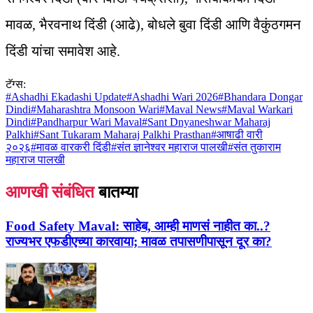
मावळ, भैरवनाथ दिंडी (आढे), बोधले बुवा दिंडी आणि वैकुंठगमन
दिंडी यांचा समावेश आहे.
टॅग्स:
#
Ashadhi Ekadashi Update
#
Ashadhi Wari 2026
#
Bhandara Dongar
Dindi
#
Maharashtra Monsoon Wari
#
Maval News
#
Maval Warkari
Dindi
#
Pandharpur Wari Maval
#
Sant Dnyaneshwar Maharaj
Palkhi
#
Sant Tukaram Maharaj Palkhi Prasthan
#
आषाढी वारी
२०२६
#
मावळ वारकरी दिंडी
#
संत ज्ञानेश्वर महाराज पालखी
#
संत तुकाराम
महाराज पालखी
आणखी संबंधित
बातम्या
Food Safety Maval:
साहेब, आम्ही माणसं नाहीत का..?
राज्यभर एफडीएच्या कारवाया; मावळ तपासणीपासून दूर का?