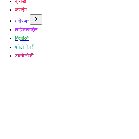
क्रीडा
क्राईम
मनोरंजन
लाईफस्टाईल
व्हिडीओ
फोटो गॅलरी
टेक्नोलॉजी