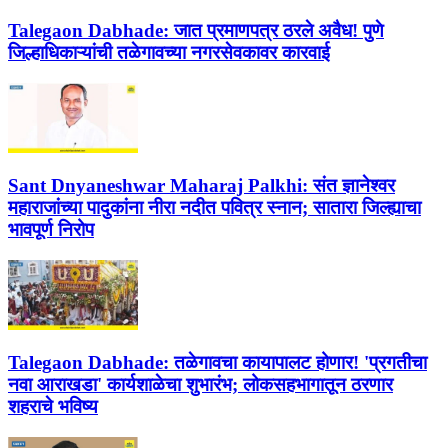
Talegaon Dabhade:
जात प्रमाणपत्र ठरले अवैध! पुणे
जिल्हाधिकाऱ्यांची तळेगावच्या नगरसेवकावर कारवाई
Sant Dnyaneshwar Maharaj Palkhi:
संत ज्ञानेश्वर
महाराजांच्या पादुकांना नीरा नदीत पवित्र स्नान; सातारा जिल्ह्याचा
भावपूर्ण निरोप
Talegaon Dabhade:
तळेगावचा कायापालट होणार! 'प्रगतीचा
नवा आराखडा' कार्यशाळेचा शुभारंभ; लोकसहभागातून ठरणार
शहराचे भविष्य