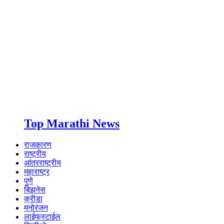
Top Marathi News
राजकारण
राष्ट्रीय
आंतरराष्ट्रीय
महाराष्ट्र
पुणे
बिझनेस
क्रीडा
मनोरंजन
लाईफस्टाईल