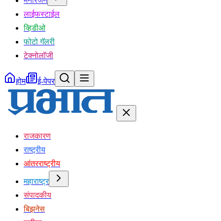
मनोरंजन
लाईफस्टाईल
व्हिडीओ
फोटो गॅलरी
टेक्नोलॉजी
होम
ई-पेपर
राजकारण
राष्ट्रीय
आंतरराष्ट्रीय
महाराष्ट्र
संपादकीय
बिझनेस