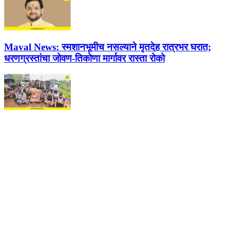
Maval News:
स्मशानभूमीच नसल्याने मृतदेह रात्रभर घरात;
धरणग्रस्तांचा जोवण-तिकोणा मार्गावर रास्ता रोको