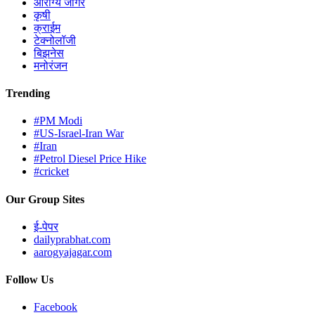
आरोग्य जागर
कृषी
क्राईम
टेक्नोलॉजी
बिझनेस
मनोरंजन
Trending
#PM Modi
#US-Israel-Iran War
#Iran
#Petrol Diesel Price Hike
#cricket
Our Group Sites
ई-पेपर
dailyprabhat.com
aarogyajagar.com
Follow Us
Facebook