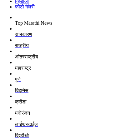
व्हिडीओ
फोटो गॅलरी
Top Marathi News
राजकारण
राष्ट्रीय
आंतरराष्ट्रीय
महाराष्ट्र
पुणे
बिझनेस
क्रीडा
मनोरंजन
लाईफस्टाईल
व्हिडीओ