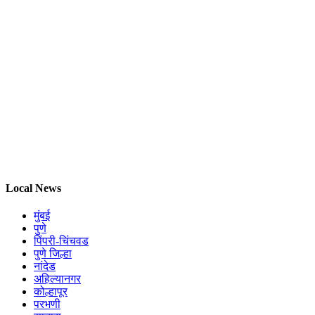
Local News
मुंबई
पुणे
पिंपरी-चिंचवड
पुणे जिल्हा
नांदेड
अहिल्यानगर
कोल्हापूर
परभणी