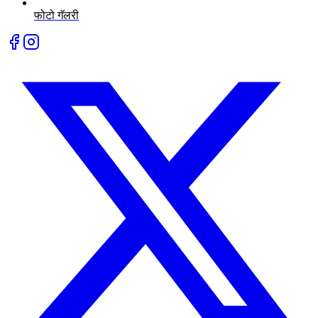
फोटो गॅलरी