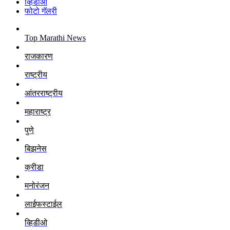
व्हिडीओ
फोटो गॅलरी
Top Marathi News
राजकारण
राष्ट्रीय
आंतरराष्ट्रीय
महाराष्ट्र
पुणे
बिझनेस
क्रीडा
मनोरंजन
लाईफस्टाईल
व्हिडीओ