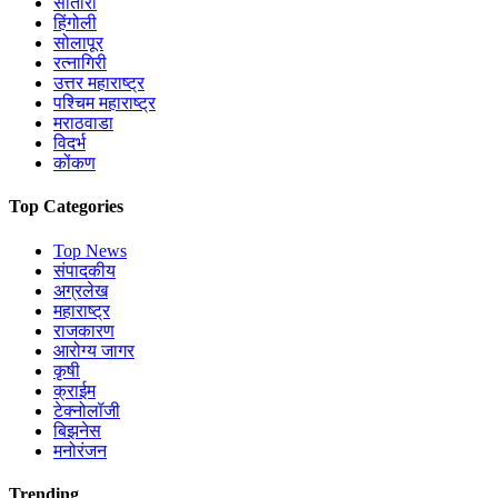
सातारा
हिंगोली
सोलापूर
रत्नागिरी
उत्तर महाराष्ट्र
पश्चिम महाराष्ट्र
मराठवाडा
विदर्भ
कोंकण
Top Categories
Top News
संपादकीय
अग्रलेख
महाराष्ट्र
राजकारण
आरोग्य जागर
कृषी
क्राईम
टेक्नोलॉजी
बिझनेस
मनोरंजन
Trending