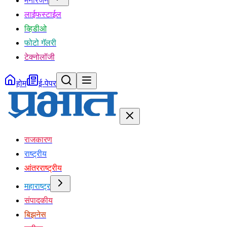
मनोरंजन
लाईफस्टाईल
व्हिडीओ
फोटो गॅलरी
टेक्नोलॉजी
होम
ई-पेपर
राजकारण
राष्ट्रीय
आंतरराष्ट्रीय
महाराष्ट्र
संपादकीय
बिझनेस