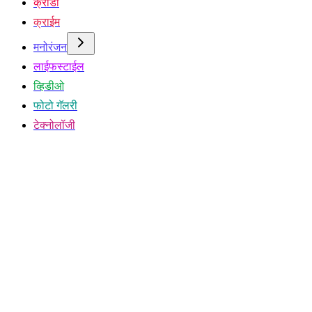
क्रीडा
क्राईम
मनोरंजन
लाईफस्टाईल
व्हिडीओ
फोटो गॅलरी
टेक्नोलॉजी