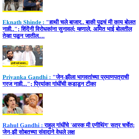
Eknath Shinde :
"हाथी चले बाजार.. बाकी पुढचं मी काय बोलत
नाही.."; शिंदेंनी विरोधकांना सुनावलं; म्हणाले, अमित भाई बोलतील
तेव्हा पळून जातील....
Priyanka Gandhi :
"जेन-झीला भागवतांच्या प्रमाणपत्राची
गरज नाही..."; प्रियांका गांधींची कडाडून टीका
Rahul Gandhi :
राहुल गांधींचे 'आस्क मी एनीथिंग' सत्र चर्चेत;
जेन-झी सोबतच्या संवादाने वेधले लक्ष