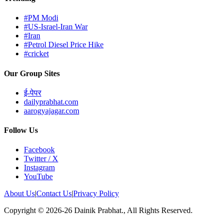
#PM Modi
#US-Israel-Iran War
#Iran
#Petrol Diesel Price Hike
#cricket
Our Group Sites
ई-पेपर
dailyprabhat.com
aarogyajagar.com
Follow Us
Facebook
Twitter / X
Instagram
YouTube
About Us
|
Contact Us
|
Privacy Policy
Copyright © 2026-26 Dainik Prabhat., All Rights Reserved.