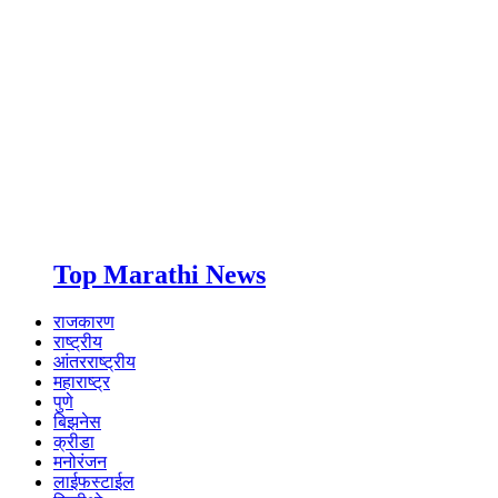
Top Marathi News
राजकारण
राष्ट्रीय
आंतरराष्ट्रीय
महाराष्ट्र
पुणे
बिझनेस
क्रीडा
मनोरंजन
लाईफस्टाईल