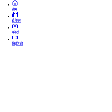
होम
ई-पेपर
फोटो
व्हिडिओ