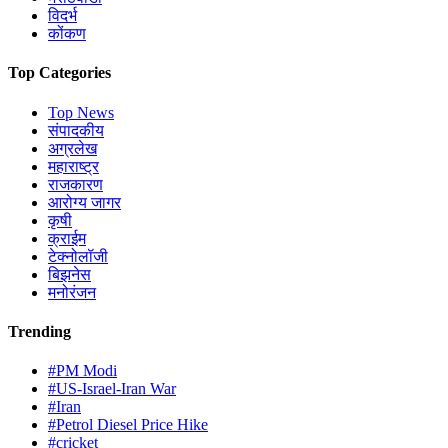
विदर्भ
कोंकण
Top Categories
Top News
संपादकीय
अग्रलेख
महाराष्ट्र
राजकारण
आरोग्य जागर
कृषी
क्राईम
टेक्नोलॉजी
बिझनेस
मनोरंजन
Trending
#PM Modi
#US-Israel-Iran War
#Iran
#Petrol Diesel Price Hike
#cricket