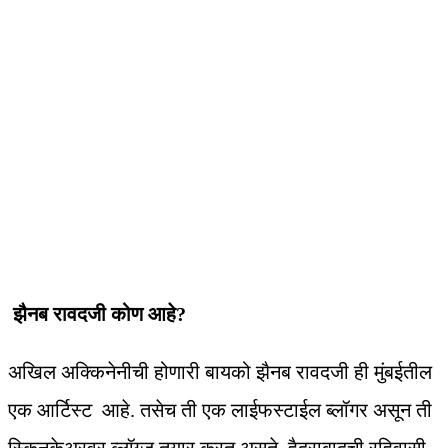
झैनब रावदजी कोण आहे?
अखिल अक्किनेनीची होणारी बायको झैनब रावदजी ही मुंबईतील
एक आर्टिस्ट आहे. तसेच ती एक लाईफस्टाईल ब्लॉगर असून ती
स्किनकेअरवर ब्लॉग्ज तयार करत असते. हैदराबादची रहिवासी