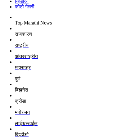
व्हिडीओ
फोटो गॅलरी
Top Marathi News
राजकारण
राष्ट्रीय
आंतरराष्ट्रीय
महाराष्ट्र
पुणे
बिझनेस
क्रीडा
मनोरंजन
लाईफस्टाईल
व्हिडीओ