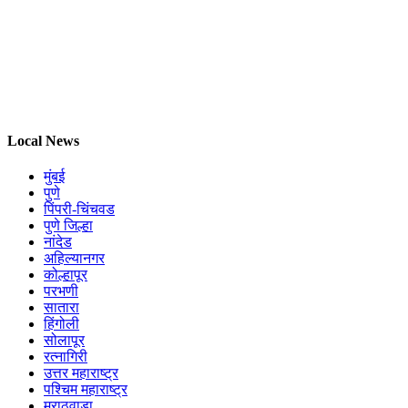
Local News
मुंबई
पुणे
पिंपरी-चिंचवड
पुणे जिल्हा
नांदेड
अहिल्यानगर
कोल्हापूर
परभणी
सातारा
हिंगोली
सोलापूर
रत्नागिरी
उत्तर महाराष्ट्र
पश्चिम महाराष्ट्र
मराठवाडा