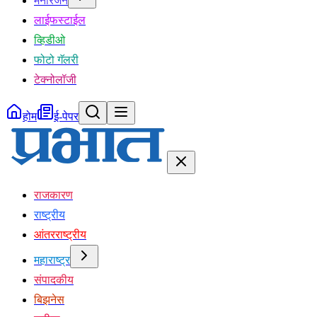
मनोरंजन
लाईफस्टाईल
व्हिडीओ
फोटो गॅलरी
टेक्नोलॉजी
होम
ई-पेपर
राजकारण
राष्ट्रीय
आंतरराष्ट्रीय
महाराष्ट्र
संपादकीय
बिझनेस