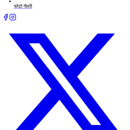
फोटो गॅलरी