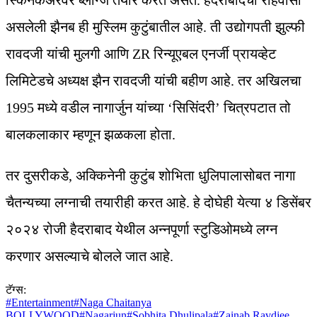
असलेली झैनब ही मुस्लिम कुटुंबातील आहे. ती उद्योगपती झुल्फी
रावदजी यांची मुलगी आणि ZR रिन्यूएबल एनर्जी प्रायव्हेट
लिमिटेडचे ​​अध्यक्ष झैन रावदजी यांची बहीण आहे. तर अखिलचा
1995 मध्ये वडील नागार्जुन यांच्या ‘सिसिंदरी’ चित्रपटात तो
बालकलाकार म्हणून झळकला होता.
तर दुसरीकडे, अक्किनेनी कुटुंब शोभिता धुलिपालासोबत नागा
चैतन्यच्या लग्नाची तयारीही करत आहे. हे दोघेही येत्या ४ डिसेंबर
२०२४ रोजी हैदराबाद येथील अन्नपूर्णा स्टुडिओमध्ये लग्न
करणार असल्याचे बोलले जात आहे.
टॅग्स:
#
Entertainment
#
Naga Chaitanya
BOLLYWOOD
#
Nagarjun
#
Sobhita Dhulipala
#
Zainab Ravdjee