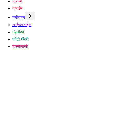
क्रीडा
क्राईम
मनोरंजन
लाईफस्टाईल
व्हिडीओ
फोटो गॅलरी
टेक्नोलॉजी