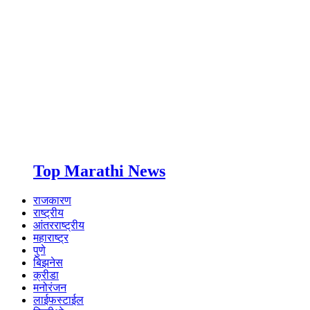
Top Marathi News
राजकारण
राष्ट्रीय
आंतरराष्ट्रीय
महाराष्ट्र
पुणे
बिझनेस
क्रीडा
मनोरंजन
लाईफस्टाईल