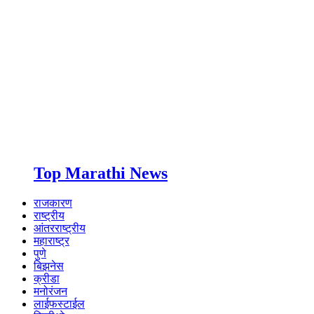
Top Marathi News
राजकारण
राष्ट्रीय
आंतरराष्ट्रीय
महाराष्ट्र
पुणे
बिझनेस
क्रीडा
मनोरंजन
लाईफस्टाईल