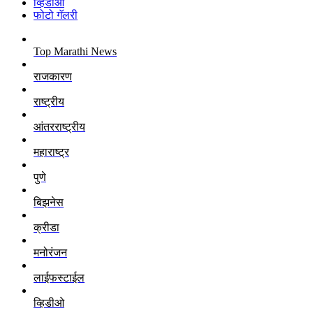
व्हिडीओ
फोटो गॅलरी
Top Marathi News
राजकारण
राष्ट्रीय
आंतरराष्ट्रीय
महाराष्ट्र
पुणे
बिझनेस
क्रीडा
मनोरंजन
लाईफस्टाईल
व्हिडीओ