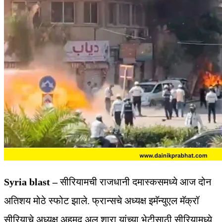
Syria blast –
सीरियामची राजधानी दमास्कसमध्ये आज दोन
अतिशय मोठे स्फोट झाले. फ्रान्सचे अध्यक्ष इमॅन्युएल मॅक्रॉ
सीरियाचे अध्यक्ष अहमद अल शारा यांच्या भेटीसाठी सीरियामध्ये