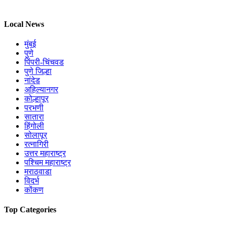
Local News
मुंबई
पुणे
पिंपरी-चिंचवड
पुणे जिल्हा
नांदेड
अहिल्यानगर
कोल्हापूर
परभणी
सातारा
हिंगोली
सोलापूर
रत्नागिरी
उत्तर महाराष्ट्र
पश्चिम महाराष्ट्र
मराठवाडा
विदर्भ
कोंकण
Top Categories