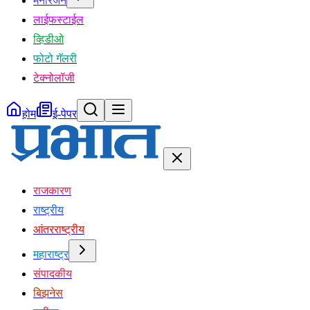
मनोरंजन
लाईफस्टाईल
व्हिडीओ
फोटो गॅलरी
टेक्नोलॉजी
होम
ई-पेपर
राजकारण
राष्ट्रीय
आंतरराष्ट्रीय
महाराष्ट्र
संपादकीय
बिझनेस