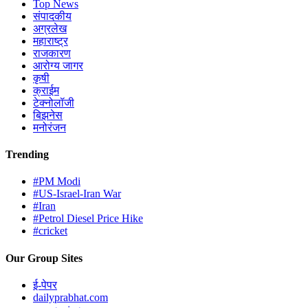
Top News
संपादकीय
अग्रलेख
महाराष्ट्र
राजकारण
आरोग्य जागर
कृषी
क्राईम
टेक्नोलॉजी
बिझनेस
मनोरंजन
Trending
#PM Modi
#US-Israel-Iran War
#Iran
#Petrol Diesel Price Hike
#cricket
Our Group Sites
ई-पेपर
dailyprabhat.com