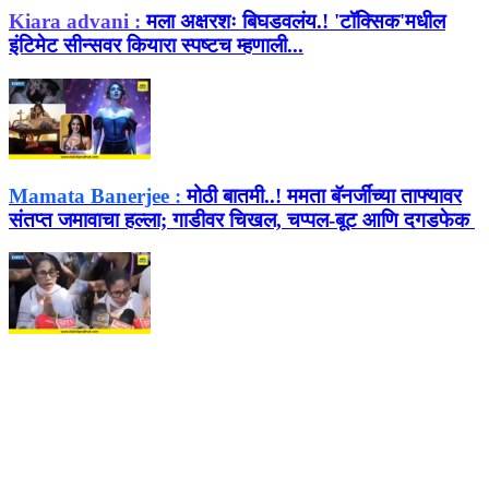
Kiara advani :
मला अक्षरशः बिघडवलंय.! 'टॉक्सिक'मधील
इंटिमेट सीन्सवर कियारा स्पष्टच म्हणाली...
Mamata Banerjee :
मोठी बातमी..! ममता बॅनर्जींच्या ताफ्यावर
संतप्त जमावाचा हल्ला; गाडीवर चिखल, चप्पल-बूट आणि दगडफेक