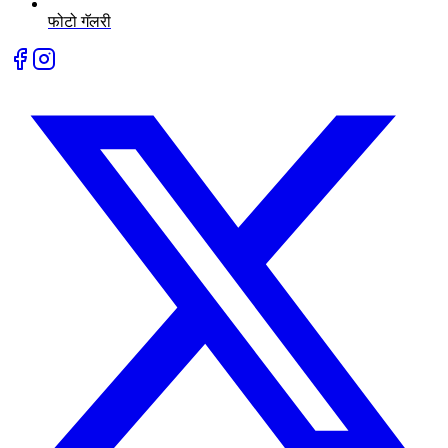
फोटो गॅलरी