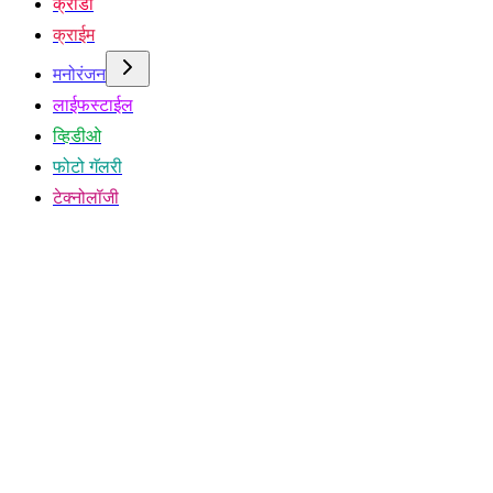
क्रीडा
क्राईम
मनोरंजन
लाईफस्टाईल
व्हिडीओ
फोटो गॅलरी
टेक्नोलॉजी