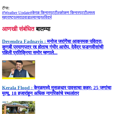
टॅग्स:
#
Weather Update
#
केरळ किनारपट्टी
#
कोकण किनारपट्टी
#
मध्य
महाराष्ट्र
#
मराठवाडा
#
मान्सून
#
विदर्भ
आणखी संबंधित
बातम्या
Devendra Fadnavis :
मनोज जरांगेंचा आक्रमक पवित्रा;
कुणबी प्रमाणपत्र रद्द होताच गंभीर आरोप, देवेंद्र फडणवीसांची
पहिली प्रतिक्रिया समोर म्हणाले...
Kerala Flood :
केरळमध्ये मुसळधार पावसाचा कहर; 25 जणांचा
मृत्यू, 18 हजारांहून अधिक नागरिकांचे स्थलांतर