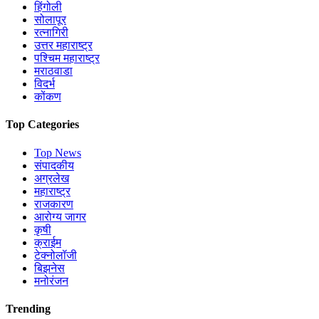
हिंगोली
सोलापूर
रत्नागिरी
उत्तर महाराष्ट्र
पश्चिम महाराष्ट्र
मराठवाडा
विदर्भ
कोंकण
Top Categories
Top News
संपादकीय
अग्रलेख
महाराष्ट्र
राजकारण
आरोग्य जागर
कृषी
क्राईम
टेक्नोलॉजी
बिझनेस
मनोरंजन
Trending