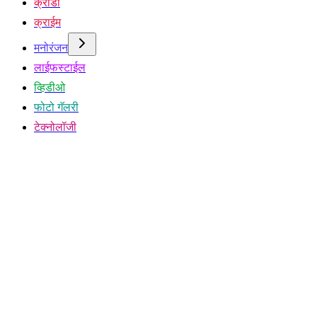
क्रीडा
क्राईम
मनोरंजन
लाईफस्टाईल
व्हिडीओ
फोटो गॅलरी
टेक्नोलॉजी