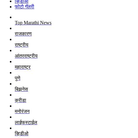
व्हिडीओ
फोटो गॅलरी
Top Marathi News
राजकारण
राष्ट्रीय
आंतरराष्ट्रीय
महाराष्ट्र
पुणे
बिझनेस
क्रीडा
मनोरंजन
लाईफस्टाईल
व्हिडीओ