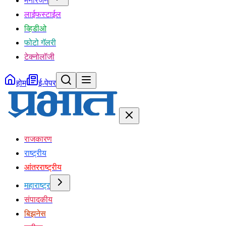
मनोरंजन
लाईफस्टाईल
व्हिडीओ
फोटो गॅलरी
टेक्नोलॉजी
होम
ई-पेपर
राजकारण
राष्ट्रीय
आंतरराष्ट्रीय
महाराष्ट्र
संपादकीय
बिझनेस