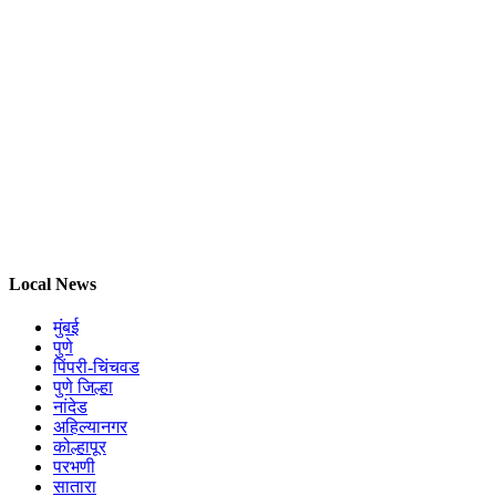
Local News
मुंबई
पुणे
पिंपरी-चिंचवड
पुणे जिल्हा
नांदेड
अहिल्यानगर
कोल्हापूर
परभणी
सातारा