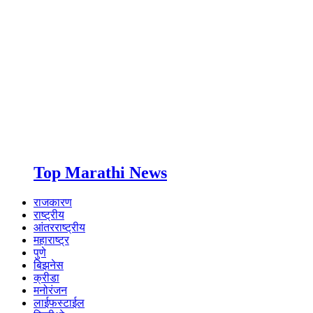
Top Marathi News
राजकारण
राष्ट्रीय
आंतरराष्ट्रीय
महाराष्ट्र
पुणे
बिझनेस
क्रीडा
मनोरंजन
लाईफस्टाईल