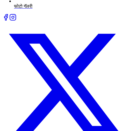
फोटो गॅलरी