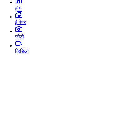
होम
ई-पेपर
फोटो
व्हिडिओ