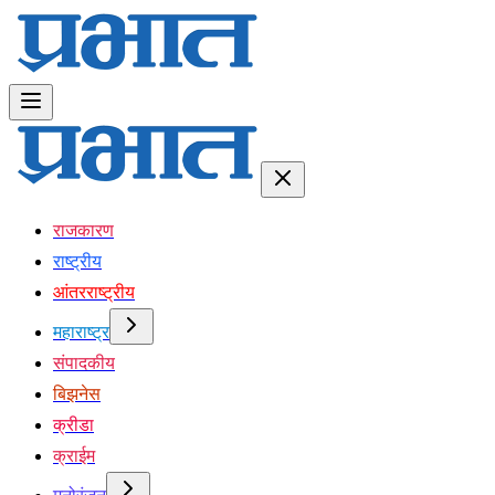
राजकारण
राष्ट्रीय
आंतरराष्ट्रीय
महाराष्ट्र
संपादकीय
बिझनेस
क्रीडा
क्राईम