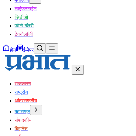
मनोरंजन
लाईफस्टाईल
व्हिडीओ
फोटो गॅलरी
टेक्नोलॉजी
होम
ई-पेपर
राजकारण
राष्ट्रीय
आंतरराष्ट्रीय
महाराष्ट्र
संपादकीय
बिझनेस