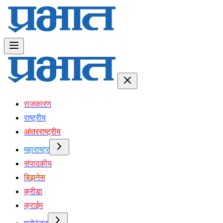
राजकारण
राष्ट्रीय
आंतरराष्ट्रीय
महाराष्ट्र
संपादकीय
बिझनेस
क्रीडा
क्राईम