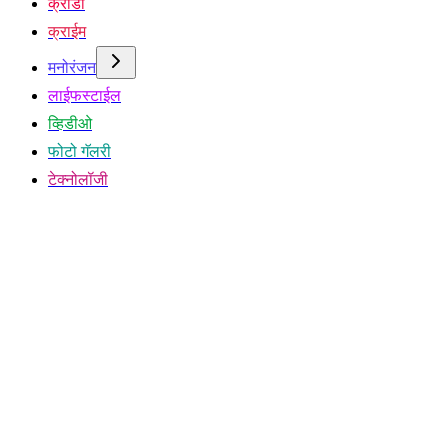
क्रीडा
क्राईम
मनोरंजन
लाईफस्टाईल
व्हिडीओ
फोटो गॅलरी
टेक्नोलॉजी