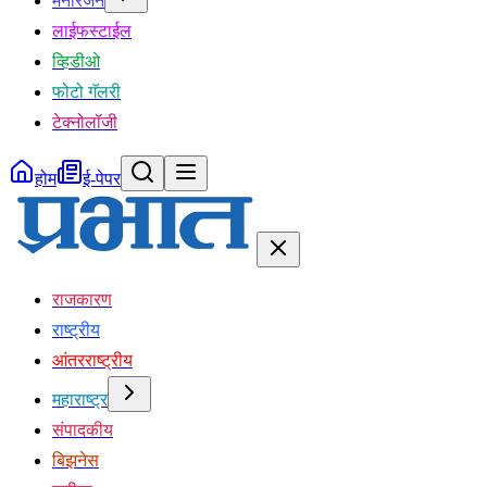
मनोरंजन
लाईफस्टाईल
व्हिडीओ
फोटो गॅलरी
टेक्नोलॉजी
होम
ई-पेपर
राजकारण
राष्ट्रीय
आंतरराष्ट्रीय
महाराष्ट्र
संपादकीय
बिझनेस