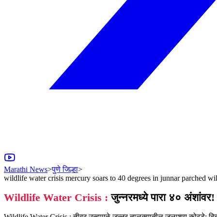
Marathi News
>
पुणे जिल्हा
>
wildlife water crisis mercury soars to 40 degrees in junnar parched wi
Wildlife Water Crisis :
जुन्नरमध्ये पारा ४० अंशांवर! 
Wildlife Water Crisis : तीव्र उन्हामुळे जुन्नर तालुक्यातील जलाशय कोरडे; बिब