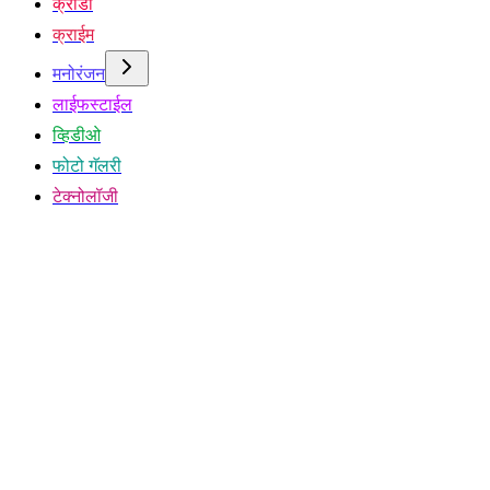
क्रीडा
क्राईम
मनोरंजन
लाईफस्टाईल
व्हिडीओ
फोटो गॅलरी
टेक्नोलॉजी