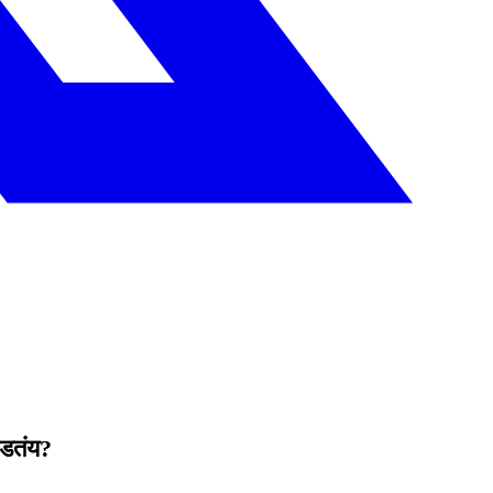
 घडतंय?