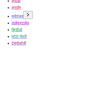
क्रीडा
क्राईम
मनोरंजन
लाईफस्टाईल
व्हिडीओ
फोटो गॅलरी
टेक्नोलॉजी