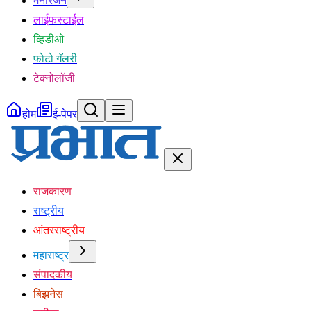
मनोरंजन
लाईफस्टाईल
व्हिडीओ
फोटो गॅलरी
टेक्नोलॉजी
होम
ई-पेपर
राजकारण
राष्ट्रीय
आंतरराष्ट्रीय
महाराष्ट्र
संपादकीय
बिझनेस