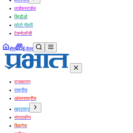
मनोरंजन
लाईफस्टाईल
व्हिडीओ
फोटो गॅलरी
टेक्नोलॉजी
होम
ई-पेपर
राजकारण
राष्ट्रीय
आंतरराष्ट्रीय
महाराष्ट्र
संपादकीय
बिझनेस