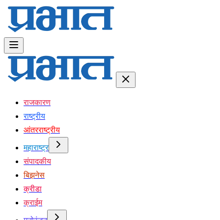
राजकारण
राष्ट्रीय
आंतरराष्ट्रीय
महाराष्ट्र
संपादकीय
बिझनेस
क्रीडा
क्राईम