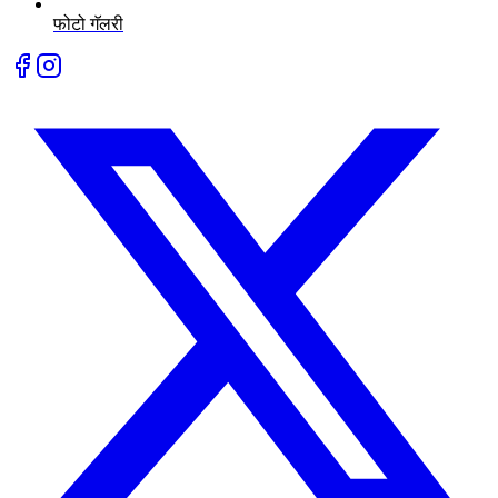
फोटो गॅलरी