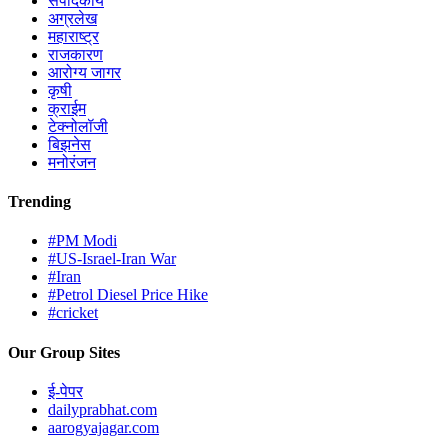
संपादकीय
अग्रलेख
महाराष्ट्र
राजकारण
आरोग्य जागर
कृषी
क्राईम
टेक्नोलॉजी
बिझनेस
मनोरंजन
Trending
#PM Modi
#US-Israel-Iran War
#Iran
#Petrol Diesel Price Hike
#cricket
Our Group Sites
ई-पेपर
dailyprabhat.com
aarogyajagar.com