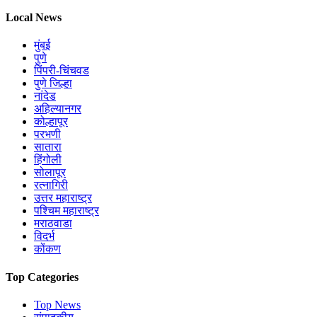
Local News
मुंबई
पुणे
पिंपरी-चिंचवड
पुणे जिल्हा
नांदेड
अहिल्यानगर
कोल्हापूर
परभणी
सातारा
हिंगोली
सोलापूर
रत्नागिरी
उत्तर महाराष्ट्र
पश्चिम महाराष्ट्र
मराठवाडा
विदर्भ
कोंकण
Top Categories
Top News