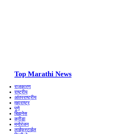
Top Marathi News
राजकारण
राष्ट्रीय
आंतरराष्ट्रीय
महाराष्ट्र
पुणे
बिझनेस
क्रीडा
मनोरंजन
लाईफस्टाईल