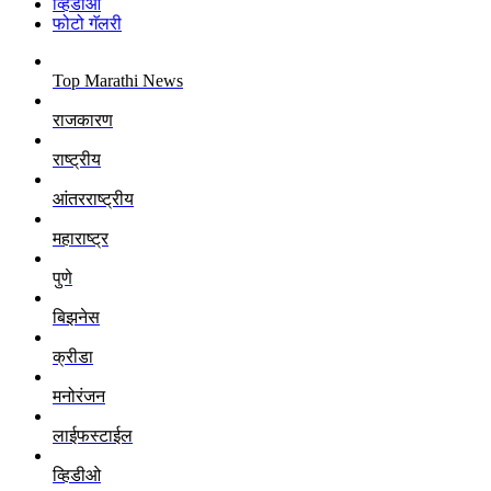
व्हिडीओ
फोटो गॅलरी
Top Marathi News
राजकारण
राष्ट्रीय
आंतरराष्ट्रीय
महाराष्ट्र
पुणे
बिझनेस
क्रीडा
मनोरंजन
लाईफस्टाईल
व्हिडीओ