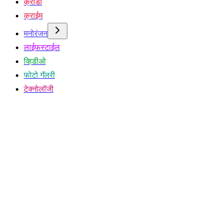
क्रीडा
क्राईम
मनोरंजन
लाईफस्टाईल
व्हिडीओ
फोटो गॅलरी
टेक्नोलॉजी