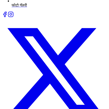
फोटो गॅलरी