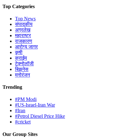
Top Categories
Top News
संपादकीय
अग्रलेख
महाराष्ट्र
राजकारण
आरोग्य जागर
कृषी
क्राईम
टेक्नोलॉजी
बिझनेस
मनोरंजन
Trending
#PM Modi
#US-Israel-Iran War
#Iran
#Petrol Diesel Price Hike
#cricket
Our Group Sites