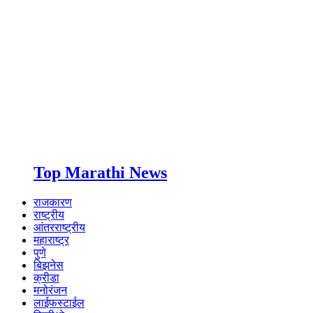
Top Marathi News
राजकारण
राष्ट्रीय
आंतरराष्ट्रीय
महाराष्ट्र
पुणे
बिझनेस
क्रीडा
मनोरंजन
लाईफस्टाईल