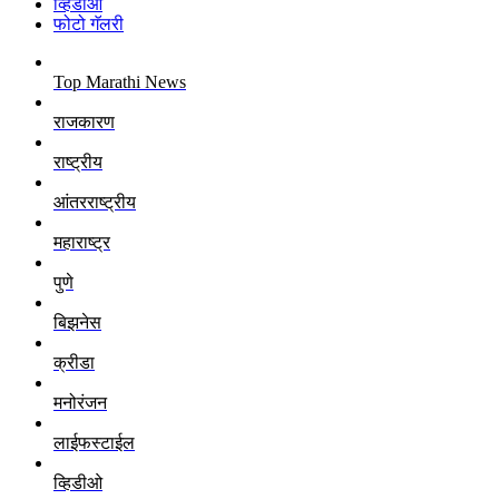
व्हिडीओ
फोटो गॅलरी
Top Marathi News
राजकारण
राष्ट्रीय
आंतरराष्ट्रीय
महाराष्ट्र
पुणे
बिझनेस
क्रीडा
मनोरंजन
लाईफस्टाईल
व्हिडीओ