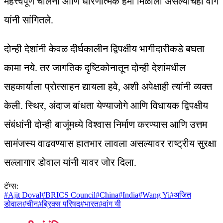
महत्त्वपूर्ण चालना आणि धोरणात्मक हमी मिळाली असल्याचेही वांग
यांनी सांगितले.
दोन्ही देशांनी केवळ दीर्घकालीन द्विपक्षीय भागीदारीकडे बघता
कामा नये. तर जागतिक दृष्टिकोनातून दोन्ही देशांमधील
सहकार्याला प्रोत्साहन द्यायला हवे, अशी अपेक्षाही त्यांनी व्यक्त
केली. स्थिर, अंदाज बांधता येण्याजोगे आणि विधायक द्विपक्षीय
संबंधांनी दोन्ही बाजूंमध्ये विश्वास निर्माण करण्यास आणि उत्तम
सामंजस्य वाढवण्यास हातभार लावला असल्यावर राष्ट्रीय सुरक्षा
सल्लागार डोवाल यांनी यावर जोर दिला.
टॅग्स:
#
Ajit Doval
#
BRICS Council
#
China
#
India
#
Wang Yi
#
अजित
डोवाल
#
चीन
#
ब्रिक्स परिषद
#
भारत
#
वांग यी