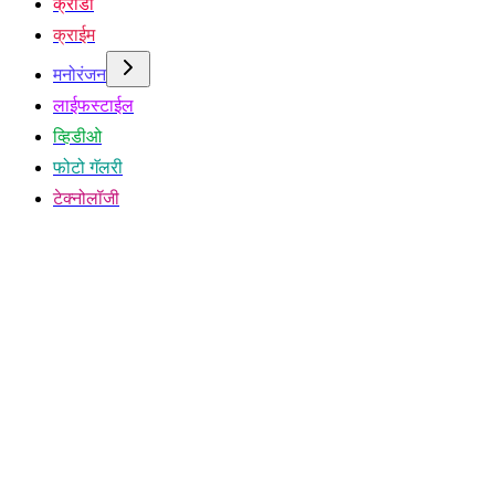
क्रीडा
क्राईम
मनोरंजन
लाईफस्टाईल
व्हिडीओ
फोटो गॅलरी
टेक्नोलॉजी