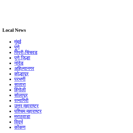
Local News
मुंबई
पुणे
पिंपरी-चिंचवड
पुणे जिल्हा
नांदेड
अहिल्यानगर
कोल्हापूर
परभणी
सातारा
हिंगोली
सोलापूर
रत्नागिरी
उत्तर महाराष्ट्र
पश्चिम महाराष्ट्र
मराठवाडा
विदर्भ
कोंकण