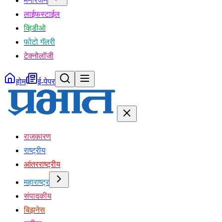
मनोरंजन
लाईफस्टाईल
व्हिडीओ
फोटो गॅलरी
टेक्नोलॉजी
होम
ई-पेपर
राजकारण
राष्ट्रीय
आंतरराष्ट्रीय
महाराष्ट्र
संपादकीय
बिझनेस