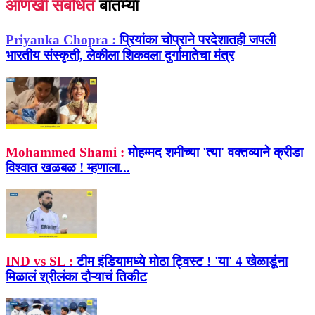
आणखी संबंधित
बातम्या
Priyanka Chopra :
प्रियांका चोप्राने परदेशातही जपली
भारतीय संस्कृती, लेकीला शिकवला दुर्गामातेचा मंत्र
Mohammed Shami :
मोहम्मद शमीच्या 'त्या' वक्तव्याने क्रीडा
विश्वात खळबळ ! म्हणाला...
IND vs SL :
टीम इंडियामध्ये मोठा ट्विस्ट ! 'या' 4 खेळाडूंना
मिळालं श्रीलंका दौऱ्याचं तिकीट