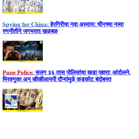
Spying for China:
हेरगिरीचा नवा अध्याय! चीनच्या नव्या
रणनीतीने जगभरात खळबळ
Pune Police:
सलग ३६ तास पोलिसांचा खडा पहारा! आंदोलने,
मिरवणुका अन् व्हीव्हीआयपी दौऱ्यांमुळे कडकोट बंदोबस्त