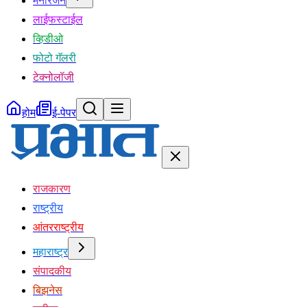
मनोरंजन
लाईफस्टाईल
व्हिडीओ
फोटो गॅलरी
टेक्नोलॉजी
होम
ई-पेपर
राजकारण
राष्ट्रीय
आंतरराष्ट्रीय
महाराष्ट्र
संपादकीय
बिझनेस