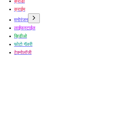
क्रीडा
क्राईम
मनोरंजन
लाईफस्टाईल
व्हिडीओ
फोटो गॅलरी
टेक्नोलॉजी