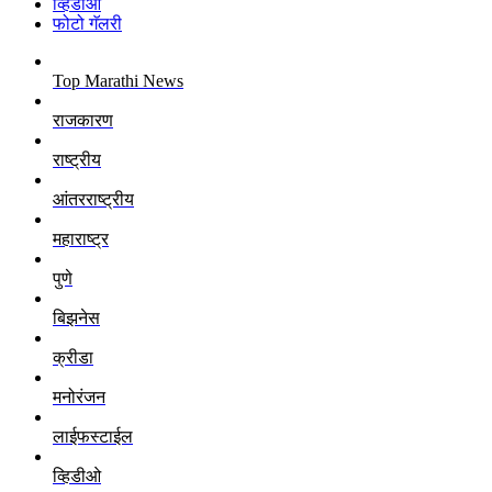
व्हिडीओ
फोटो गॅलरी
Top Marathi News
राजकारण
राष्ट्रीय
आंतरराष्ट्रीय
महाराष्ट्र
पुणे
बिझनेस
क्रीडा
मनोरंजन
लाईफस्टाईल
व्हिडीओ