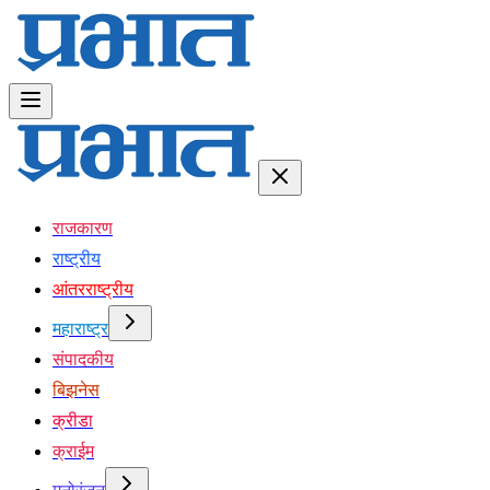
राजकारण
राष्ट्रीय
आंतरराष्ट्रीय
महाराष्ट्र
संपादकीय
बिझनेस
क्रीडा
क्राईम