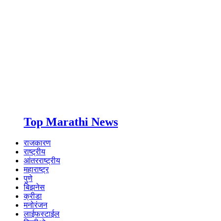
Top Marathi News
राजकारण
राष्ट्रीय
आंतरराष्ट्रीय
महाराष्ट्र
पुणे
बिझनेस
क्रीडा
मनोरंजन
लाईफस्टाईल