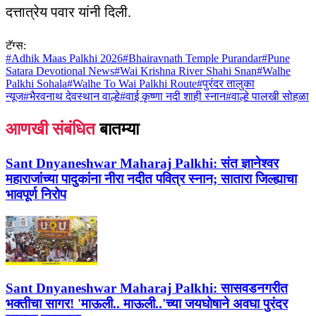
दत्तात्रेय पवार यांनी दिली.
टॅग्स:
#
Adhik Maas Palkhi 2026
#
Bhairavnath Temple Purandar
#
Pune
Satara Devotional News
#
Wai Krishna River Shahi Snan
#
Walhe
Palkhi Sohala
#
Walhe To Wai Palkhi Route
#
पुरंदर तालुका
न्यूज
#
भैरवनाथ देवस्थान वाल्हे
#
वाई कृष्णा नदी शाही स्नान
#
वाल्हे पालखी सोहळा
आणखी संबंधित
बातम्या
Sant Dnyaneshwar Maharaj Palkhi:
संत ज्ञानेश्वर
महाराजांच्या पादुकांना नीरा नदीत पवित्र स्नान; सातारा जिल्ह्याचा
भावपूर्ण निरोप
Sant Dnyaneshwar Maharaj Palkhi:
सासवडनगरीत
भक्तीचा सागर! 'माऊली.. माऊली..'च्या जयघोषाने अवघा पुरंदर