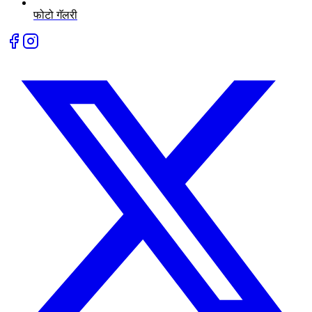
फोटो गॅलरी