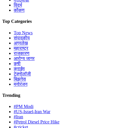
विदर्भ
कोंकण
Top Categories
Top News
संपादकीय
अग्रलेख
महाराष्ट्र
राजकारण
आरोग्य जागर
कृषी
क्राईम
टेक्नोलॉजी
बिझनेस
मनोरंजन
Trending
#PM Modi
#US-Israel-Iran War
#Iran
#Petrol Diesel Price Hike
#cricket