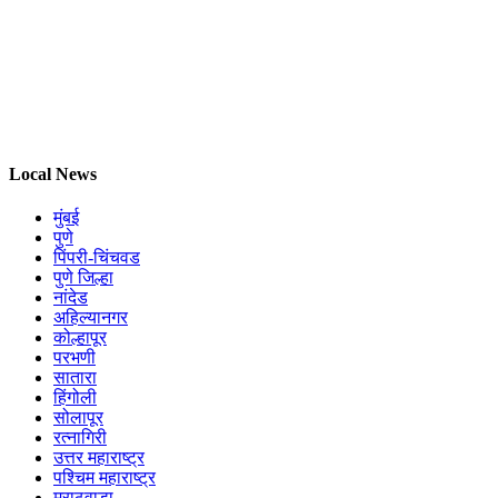
Local News
मुंबई
पुणे
पिंपरी-चिंचवड
पुणे जिल्हा
नांदेड
अहिल्यानगर
कोल्हापूर
परभणी
सातारा
हिंगोली
सोलापूर
रत्नागिरी
उत्तर महाराष्ट्र
पश्चिम महाराष्ट्र
मराठवाडा