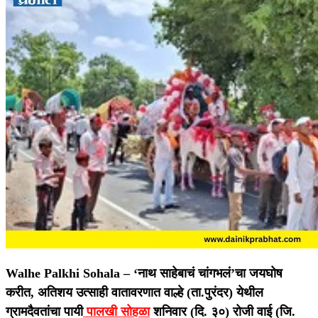
Walhe Palkhi Sohala –
‘नाथ साहेबाचं चांगभलं’चा जयघोष
करीत, अतिशय उत्साही वातावरणात वाल्हे (ता.पुरंदर) येथील
ग्रामदैवतांचा पायी
पालखी सोहळा
शनिवार (दि. ३०) रोजी वाई (जि.