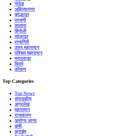
नांदेड
अहिल्यानगर
कोल्हापूर
परभणी
सातारा
हिंगोली
सोलापूर
रत्नागिरी
उत्तर महाराष्ट्र
पश्चिम महाराष्ट्र
मराठवाडा
विदर्भ
कोंकण
Top Categories
Top News
संपादकीय
अग्रलेख
महाराष्ट्र
राजकारण
आरोग्य जागर
कृषी
क्राईम