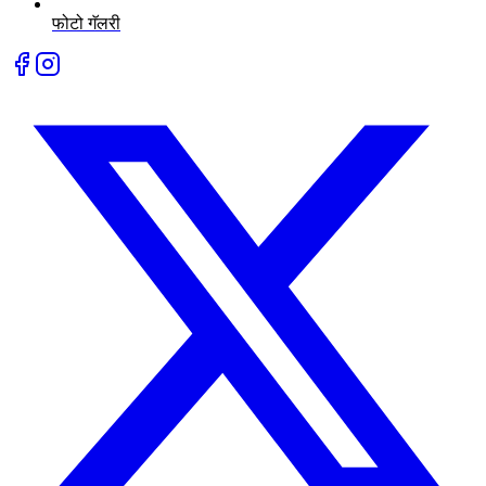
फोटो गॅलरी