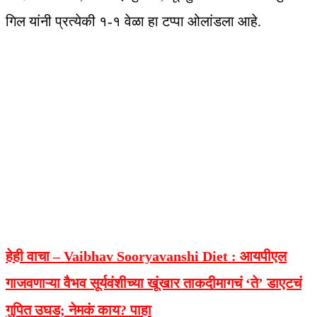
गिल यांनी प्रत्येकी १-१ वेळा हा टप्पा ओलांडला आहे.
हेही वाचा – Vaibhav Sooryavanshi Diet :
आयपीएल
गाजवणाऱ्या वैभव सूर्यवंशीच्या खूंखार ताकदीमागचं ‘ते’ डाएटचं
गुपित उघड; नेमकं काय? पाहा