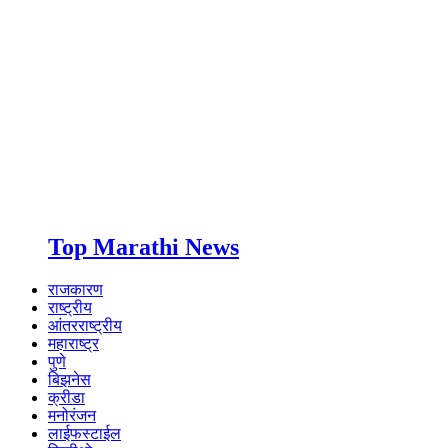
Top Marathi News
राजकारण
राष्ट्रीय
आंतरराष्ट्रीय
महाराष्ट्र
पुणे
बिझनेस
क्रीडा
मनोरंजन
लाईफस्टाईल