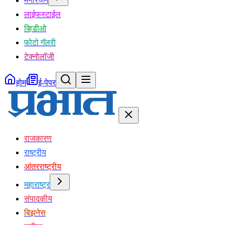
मनोरंजन
लाईफस्टाईल
व्हिडीओ
फोटो गॅलरी
टेक्नोलॉजी
होम
ई-पेपर
राजकारण
राष्ट्रीय
आंतरराष्ट्रीय
महाराष्ट्र
संपादकीय
बिझनेस