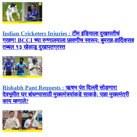
Indian Cricketers Injuries :
टीम इंडियाला दुखापतीचं
ग्रहण! BCCI च्या रुग्णालयाला छावणीच स्वरूप; बुमराह-हार्दिकसह
तब्बल १३ खेळाडू दुखापतग्रस्त
Rishabh Pant Requests :
ऋषभ पंत दिल्ली सोडणार!
देवभूमीत घर बांधण्यासाठी मुख्यमंत्र्यांकडे साकडे; पाहा मुख्यमंत्री
काय म्हणाले?