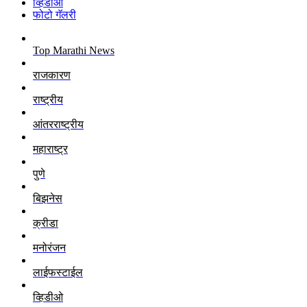
व्हिडीओ
फोटो गॅलरी
Top Marathi News
राजकारण
राष्ट्रीय
आंतरराष्ट्रीय
महाराष्ट्र
पुणे
बिझनेस
क्रीडा
मनोरंजन
लाईफस्टाईल
व्हिडीओ