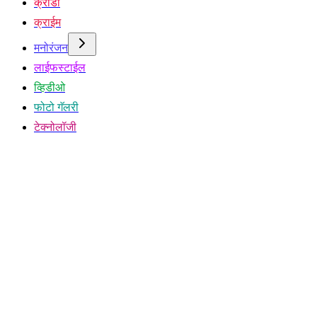
क्रीडा
क्राईम
मनोरंजन
लाईफस्टाईल
व्हिडीओ
फोटो गॅलरी
टेक्नोलॉजी