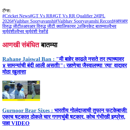
टॅग्स:
#
Cricket News
#
GT Vs RR
#
GT Vs RR Qualifier 2
#
IPL
2026
#
Vaibhav Sooryavanshi
#
Vaibhav Sooryavanshi Record
#
आरआर
विरुद्ध जीटी
#
आरआर विरुद्ध जीटी क्वालिफायर 2
#
क्रिकेट बातम्या
#
वैभव
सूर्यवंशी
#
वैभव सूर्यवंशी रेकॉर्ड
आणखी संबंधित
बातम्या
Rahane Jaiswal Ban :
"मी बाहेर काढले नसते तर त्याच्यावर
४ सामन्यांची बंदी आली असती!"; रहाणेचा जैस्वालच्या 'त्या' वादावर
मोठा खुलासा
Gurnoor Brar Sixes :
भारतीय गोलंदाजाची तुफान फटकेबाजी!
एकाच षटकात ठोकले चार गगणचुंबी षटकार, कोच गंभीरही इम्प्रेस,
पाहा VIDEO