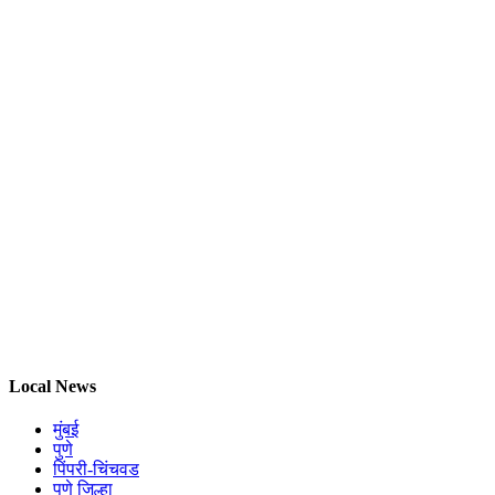
Local News
मुंबई
पुणे
पिंपरी-चिंचवड
पुणे जिल्हा