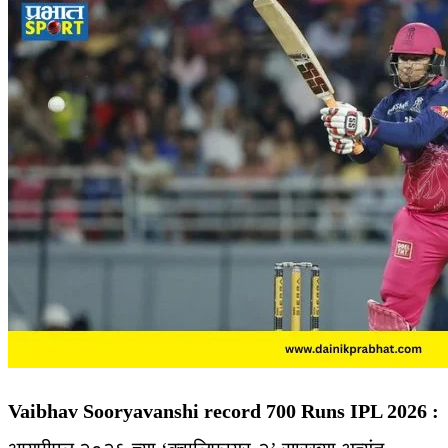
Vaibhav Sooryavanshi record 700 Runs IPL 2026 :