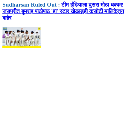
Sudharsan Ruled Out :
टीम इंडियाला दुसरा मोठा धक्का!
जसप्रीत बुमराह पाठोपाठ 'हा' स्टार खेळाडूही कसोटी मालिकेतून
बाहेर