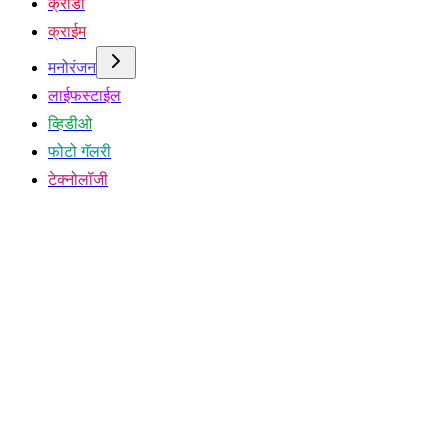
क्रीडा
क्राईम
मनोरंजन
लाईफस्टाईल
व्हिडीओ
फोटो गॅलरी
टेक्नोलॉजी