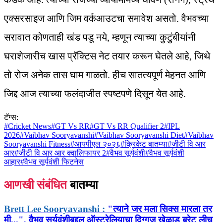
एक्सरसाइज आणि जिम वर्कआउटचा समावेश असतो. वैभवच्या
सरावात कोणताही खंड पडू नये, म्हणून त्याच्या कुटुंबीयांनी
घराशेजारीच खास प्रॅक्टिस नेट तयार करून घेतले आहे, जिथे
तो रोज अनेक तास घाम गाळतो. हीच सातत्यपूर्ण मेहनत आणि
जिद्द आज त्याच्या फलंदाजीत स्पष्टपणे दिसून येत आहे.
टॅग्स:
#
Cricket News
#
GT Vs RR
#
GT Vs RR Qualifier 2
#
IPL
2026
#
Vaibhav Sooryavanshi
#
Vaibhav Sooryavanshi Diet
#
Vaibhav
Sooryavanshi Fitness
#
आयपीएल २०२६
#
क्रिकेट बातम्या
#
जीटी वि आर
आर
#
जीटी वि आर आर क्वालिफायर 2
#
वैभव सूर्यवंशी
#
वैभव सूर्यवंशी
आहार
#
वैभव सूर्यवंशी फिटनेस
आणखी संबंधित
बातम्या
Brett Lee Sooryavanshi :
"त्याने जर मला सिक्स मारला तर
मी...", वैभव सूर्यवंशीबद्दल ऑस्ट्रेलियाचा दिग्गज खेळाडू ब्रेट लीच