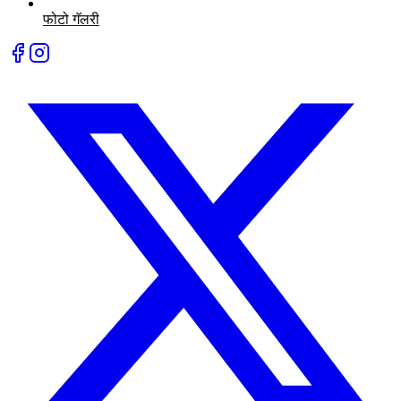
फोटो गॅलरी