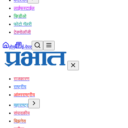
मनोरंजन
लाईफस्टाईल
व्हिडीओ
फोटो गॅलरी
टेक्नोलॉजी
होम
ई-पेपर
राजकारण
राष्ट्रीय
आंतरराष्ट्रीय
महाराष्ट्र
संपादकीय
बिझनेस