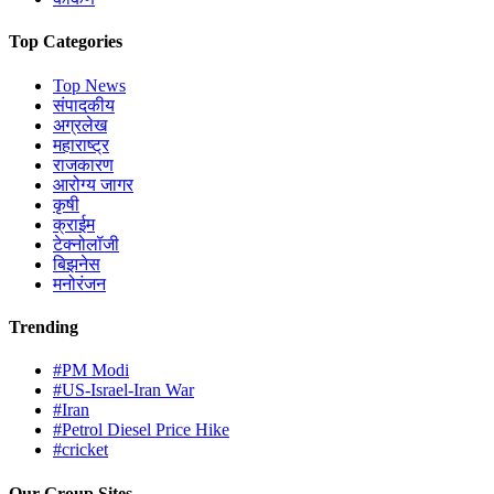
Top Categories
Top News
संपादकीय
अग्रलेख
महाराष्ट्र
राजकारण
आरोग्य जागर
कृषी
क्राईम
टेक्नोलॉजी
बिझनेस
मनोरंजन
Trending
#PM Modi
#US-Israel-Iran War
#Iran
#Petrol Diesel Price Hike
#cricket
Our Group Sites