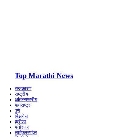
Top Marathi News
राजकारण
राष्ट्रीय
आंतरराष्ट्रीय
महाराष्ट्र
पुणे
बिझनेस
क्रीडा
मनोरंजन
लाईफस्टाईल