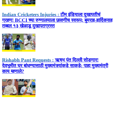
Indian Cricketers Injuries :
टीम इंडियाला दुखापतीचं
ग्रहण! BCCI च्या रुग्णालयाला छावणीच स्वरूप; बुमराह-हार्दिकसह
तब्बल १३ खेळाडू दुखापतग्रस्त
Rishabh Pant Requests :
ऋषभ पंत दिल्ली सोडणार!
देवभूमीत घर बांधण्यासाठी मुख्यमंत्र्यांकडे साकडे; पाहा मुख्यमंत्री
काय म्हणाले?