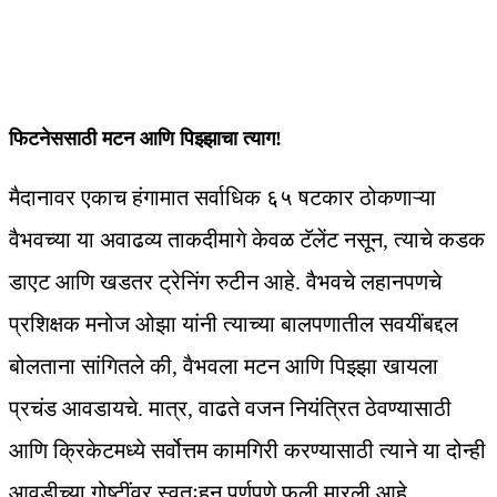
फिटनेससाठी मटन आणि पिझ्झाचा त्याग!
मैदानावर एकाच हंगामात सर्वाधिक ६५ षटकार ठोकणाऱ्या
वैभवच्या या अवाढव्य ताकदीमागे केवळ टॅलेंट नसून, त्याचे कडक
डाएट आणि खडतर ट्रेनिंग रुटीन आहे. वैभवचे लहानपणचे
प्रशिक्षक मनोज ओझा यांनी त्याच्या बालपणातील सवयींबद्दल
बोलताना सांगितले की, वैभवला मटन आणि पिझ्झा खायला
प्रचंड आवडायचे. मात्र, वाढते वजन नियंत्रित ठेवण्यासाठी
आणि क्रिकेटमध्ये सर्वोत्तम कामगिरी करण्यासाठी त्याने या दोन्ही
आवडीच्या गोष्टींवर स्वतःहून पूर्णपणे फुली मारली आहे.