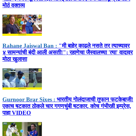
मोठं वक्तव्य
Rahane Jaiswal Ban :
"मी बाहेर काढले नसते तर त्याच्यावर
४ सामन्यांची बंदी आली असती!"; रहाणेचा जैस्वालच्या 'त्या' वादावर
मोठा खुलासा
Gurnoor Brar Sixes :
भारतीय गोलंदाजाची तुफान फटकेबाजी!
एकाच षटकात ठोकले चार गगणचुंबी षटकार, कोच गंभीरही इम्प्रेस,
पाहा VIDEO