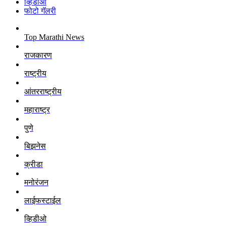
व्हिडीओ
फोटो गॅलरी
Top Marathi News
राजकारण
राष्ट्रीय
आंतरराष्ट्रीय
महाराष्ट्र
पुणे
बिझनेस
क्रीडा
मनोरंजन
लाईफस्टाईल
व्हिडीओ