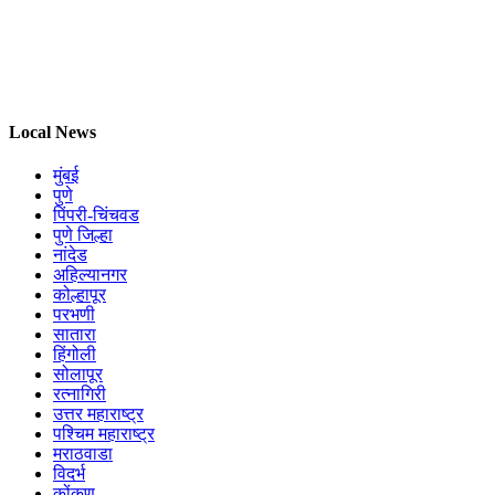
Local News
मुंबई
पुणे
पिंपरी-चिंचवड
पुणे जिल्हा
नांदेड
अहिल्यानगर
कोल्हापूर
परभणी
सातारा
हिंगोली
सोलापूर
रत्नागिरी
उत्तर महाराष्ट्र
पश्चिम महाराष्ट्र
मराठवाडा
विदर्भ
कोंकण