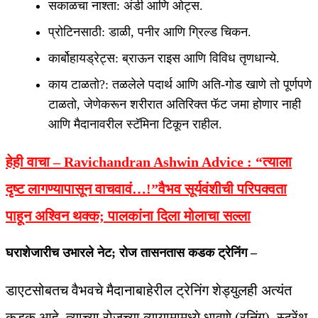
सकाळचा नाश्ता: अंडी आणि ओट्स.
प्रोटिनसाठी: डाळी, पनीर आणि ग्रिल्ड चिकन.
कार्बोहायड्रेट्स: ब्राऊन राइस आणि विविध तृणधान्ये.
काय टाळतो?: तळलेले पदार्थ आणि अति-गोड खाणे तो पूर्णपणे
टाळतो, जेणेकरून शरीरात अतिरिक्त फॅट जमा होणार नाही
आणि मैदानावरील स्टॅमिना टिकून राहील.
हेही वाचा – Ravichandran Ashwin Advice :
“त्याला
दृष्ट लागण्यापासून वाचवावं…!”वैभव सूर्यवंशीची परिपक्वता
पाहून अश्विन थक्क; पालकांना दिला मोलाचा सल्ला
घराशेजारीच उभारले नेट; रोज तासनतास कडक ट्रेनिंग –
डाएटसोबतच वैभवचे मैदानाबाहेरील ट्रेनिंग शेड्युलही अत्यंत
कडक आहे. त्याच्या रोजच्या व्यायामामध्ये धावणे (रनिंग), स्ट्रेंथ