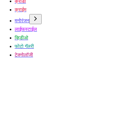
क्रीडा
क्राईम
मनोरंजन
लाईफस्टाईल
व्हिडीओ
फोटो गॅलरी
टेक्नोलॉजी