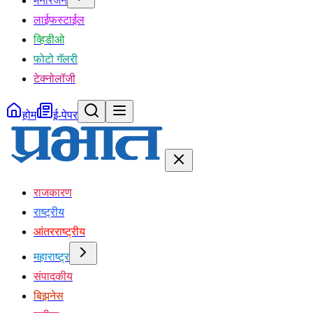
मनोरंजन
लाईफस्टाईल
व्हिडीओ
फोटो गॅलरी
टेक्नोलॉजी
होम
ई-पेपर
राजकारण
राष्ट्रीय
आंतरराष्ट्रीय
महाराष्ट्र
संपादकीय
बिझनेस