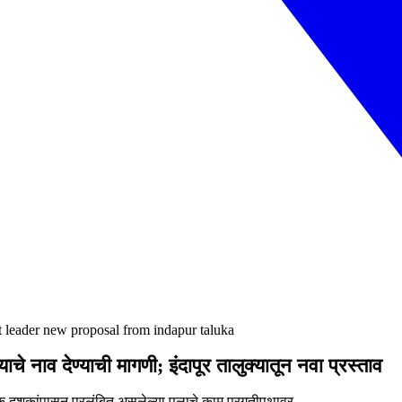
t leader new proposal from indapur taluka
चे नाव देण्याची मागणी; इंदापूर तालुक्यातून नवा प्रस्ताव
दशकांपासून प्रलंबित असलेल्या पुलाचे काम प्रगतीपथावर.