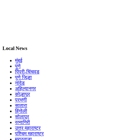
Local News
मुंबई
पुणे
पिंपरी-चिंचवड
पुणे जिल्हा
नांदेड
अहिल्यानगर
कोल्हापूर
परभणी
सातारा
हिंगोली
सोलापूर
रत्नागिरी
उत्तर महाराष्ट्र
पश्चिम महाराष्ट्र
मराठवाडा