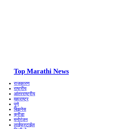
Top Marathi News
राजकारण
राष्ट्रीय
आंतरराष्ट्रीय
महाराष्ट्र
पुणे
बिझनेस
क्रीडा
मनोरंजन
लाईफस्टाईल