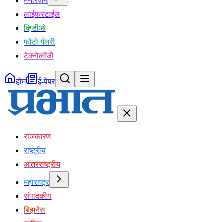
मनोरंजन
लाईफस्टाईल
व्हिडीओ
फोटो गॅलरी
टेक्नोलॉजी
होम
ई-पेपर
राजकारण
राष्ट्रीय
आंतरराष्ट्रीय
महाराष्ट्र
संपादकीय
बिझनेस