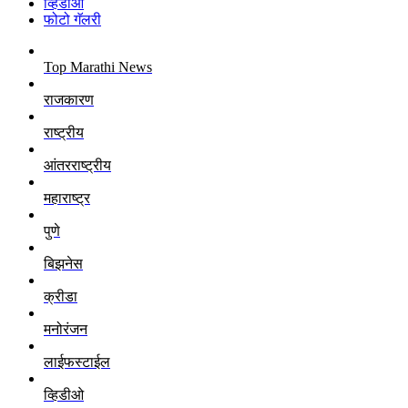
व्हिडीओ
फोटो गॅलरी
Top Marathi News
राजकारण
राष्ट्रीय
आंतरराष्ट्रीय
महाराष्ट्र
पुणे
बिझनेस
क्रीडा
मनोरंजन
लाईफस्टाईल
व्हिडीओ