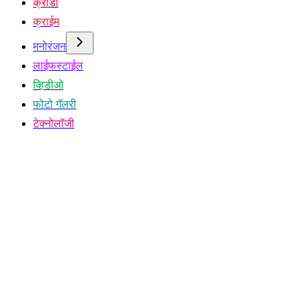
क्रीडा
क्राईम
मनोरंजन
लाईफस्टाईल
व्हिडीओ
फोटो गॅलरी
टेक्नोलॉजी