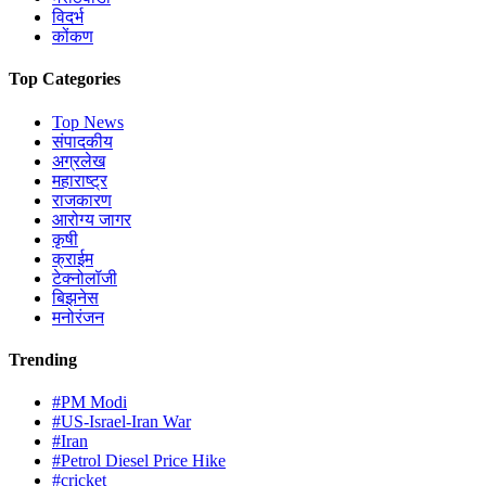
विदर्भ
कोंकण
Top Categories
Top News
संपादकीय
अग्रलेख
महाराष्ट्र
राजकारण
आरोग्य जागर
कृषी
क्राईम
टेक्नोलॉजी
बिझनेस
मनोरंजन
Trending
#PM Modi
#US-Israel-Iran War
#Iran
#Petrol Diesel Price Hike
#cricket