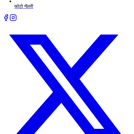
फोटो गॅलरी