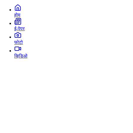
होम
ई-पेपर
फोटो
व्हिडिओ