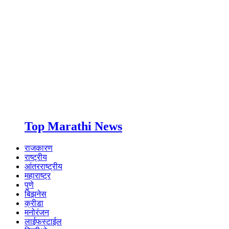
Top Marathi News
राजकारण
राष्ट्रीय
आंतरराष्ट्रीय
महाराष्ट्र
पुणे
बिझनेस
क्रीडा
मनोरंजन
लाईफस्टाईल