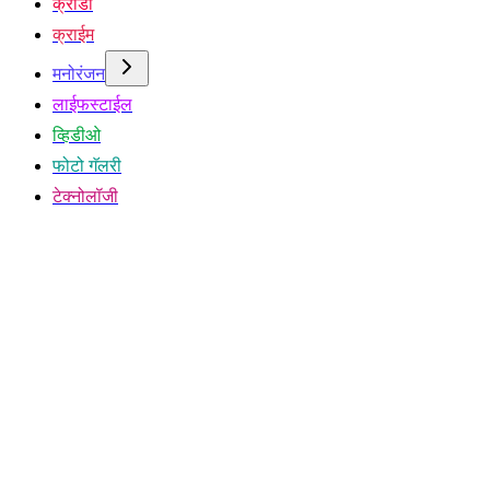
क्रीडा
क्राईम
मनोरंजन
लाईफस्टाईल
व्हिडीओ
फोटो गॅलरी
टेक्नोलॉजी