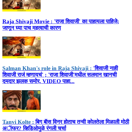
Raja Shivaji Movie :
'राजा शिवाजी' का पाहायला पाहिजे;
जाणून घ्या पाच महत्वाची कारण
Salman Khan's role in Raja Shivaji :
'शिवाजी नाही
शिवाजी राजं म्हणायचं' ; 'राजा शिवाजी'मधील सलमान खानची
दमदार झलक समोर, VIDEO पाहा...
Tanvi Kolte :
बिग बॅास विनर होताच तन्वी कोलतेला मिळाली मोठी
अॅाफर? व्हिडिओमुळे रंगली चर्चा