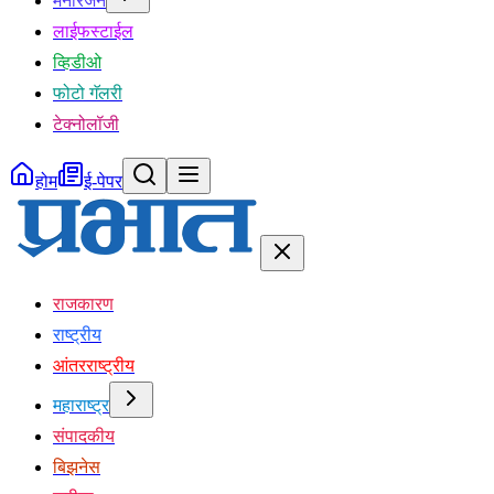
मनोरंजन
लाईफस्टाईल
व्हिडीओ
फोटो गॅलरी
टेक्नोलॉजी
होम
ई-पेपर
राजकारण
राष्ट्रीय
आंतरराष्ट्रीय
महाराष्ट्र
संपादकीय
बिझनेस