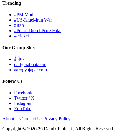
Trending
#PM Modi
#US-Israel-Iran War
#Iran
#Petrol Diesel Price Hike
#cricket
Our Group Sites
ई-पेपर
dailyprabhat.com
aarogyajagar.com
Follow Us
Facebook
Twitter / X
Instagram
YouTube
About Us
|
Contact Us
|
Privacy Policy
Copyright © 2026-26 Dainik Prabhat., All Rights Reserved.