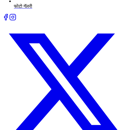
फोटो गॅलरी