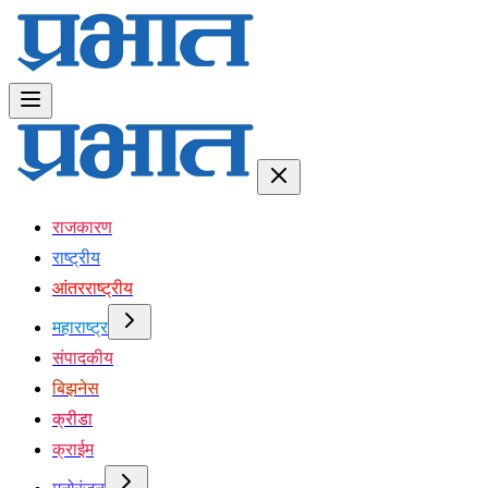
राजकारण
राष्ट्रीय
आंतरराष्ट्रीय
महाराष्ट्र
संपादकीय
बिझनेस
क्रीडा
क्राईम