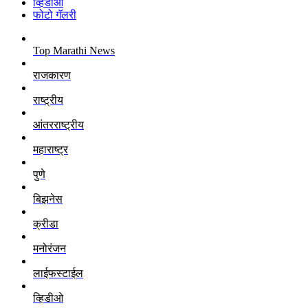
व्हिडीओ
फोटो गॅलरी
Top Marathi News
राजकारण
राष्ट्रीय
आंतरराष्ट्रीय
महाराष्ट्र
पुणे
बिझनेस
क्रीडा
मनोरंजन
लाईफस्टाईल
व्हिडीओ