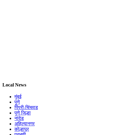
Local News
मुंबई
पुणे
पिंपरी-चिंचवड
पुणे जिल्हा
नांदेड
अहिल्यानगर
कोल्हापूर
परभणी