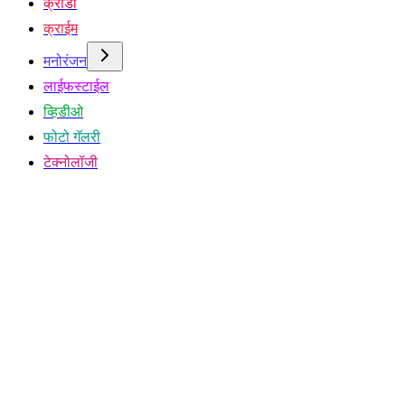
क्रीडा
क्राईम
मनोरंजन
लाईफस्टाईल
व्हिडीओ
फोटो गॅलरी
टेक्नोलॉजी