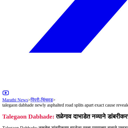
Marathi News
>
पिंपरी-चिंचवड
>
talegaon dabhade newly asphalted road splits apart exact cause reveal
Talegaon Dabhade:
तळेगाव दाभाडेत नव्याने डांबरीक
Talegaon Dabhade: नुकतेच डांबरीकरण झालेला रस्ता पाण्याच्या दाबाने उखडला