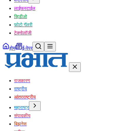
मनोरंजन
लाईफस्टाईल
व्हिडीओ
फोटो गॅलरी
टेक्नोलॉजी
होम
ई-पेपर
राजकारण
राष्ट्रीय
आंतरराष्ट्रीय
महाराष्ट्र
संपादकीय
बिझनेस