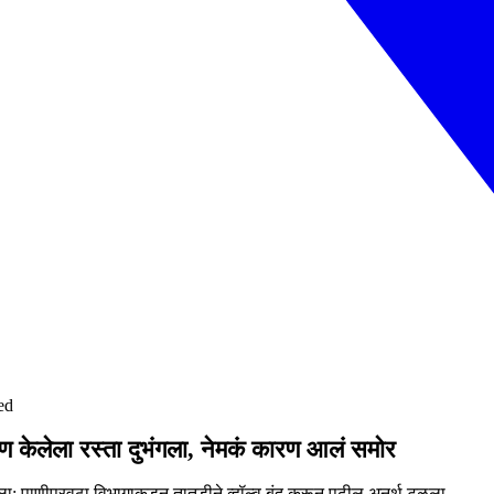
ed
रण केलेला रस्ता दुभंगला, नेमकं कारण आलं समोर
; पाणीपुरवठा विभागाकडून तातडीने व्हॉल्व बंद करून पुढील अनर्थ टळला.