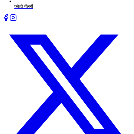
फोटो गॅलरी