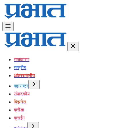
राजकारण
राष्ट्रीय
आंतरराष्ट्रीय
महाराष्ट्र
संपादकीय
बिझनेस
क्रीडा
क्राईम