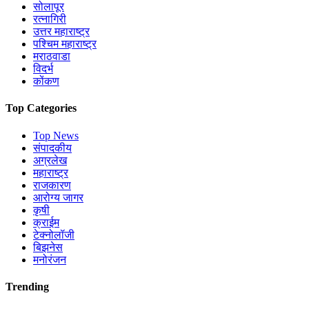
सोलापूर
रत्नागिरी
उत्तर महाराष्ट्र
पश्चिम महाराष्ट्र
मराठवाडा
विदर्भ
कोंकण
Top Categories
Top News
संपादकीय
अग्रलेख
महाराष्ट्र
राजकारण
आरोग्य जागर
कृषी
क्राईम
टेक्नोलॉजी
बिझनेस
मनोरंजन
Trending