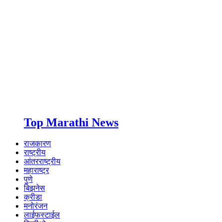
Top Marathi News
राजकारण
राष्ट्रीय
आंतरराष्ट्रीय
महाराष्ट्र
पुणे
बिझनेस
क्रीडा
मनोरंजन
लाईफस्टाईल