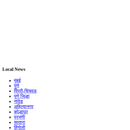
Local News
मुंबई
पुणे
पिंपरी-चिंचवड
पुणे जिल्हा
नांदेड
अहिल्यानगर
कोल्हापूर
परभणी
सातारा
हिंगोली