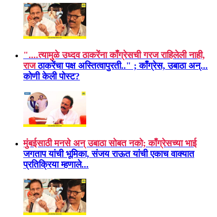
"....त्यामुळे उध्दव ठाकरेंना काँग्रेसची गरज राहिलेली नाही,
राज
ठाकरेंचा पक्ष अस्तित्वापुरती.." ; काँग्रेस, उबाठा अन्...
कोणी केली पोस्ट?
मुंबईसाठी मनसे अन् उबाठा सोबत नको; काँग्रेसच्या भाई
जगताप यांची भूमिका, संजय राऊत यांची एकाच वाक्यात
प्रतिक्रिया म्हणाले...