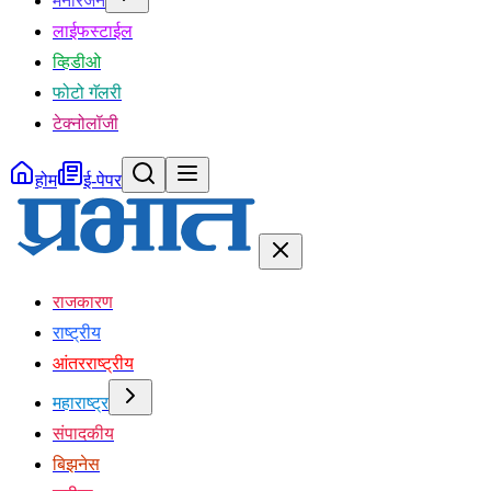
मनोरंजन
लाईफस्टाईल
व्हिडीओ
फोटो गॅलरी
टेक्नोलॉजी
होम
ई-पेपर
राजकारण
राष्ट्रीय
आंतरराष्ट्रीय
महाराष्ट्र
संपादकीय
बिझनेस