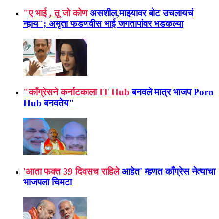
"ए भाई , तू जो कोण
असशील,माझ्यावर बोट उचलायचं
न्हाय"; अमृता फडणवीस भाई जगतापांवर भडकल्या
"काँग्रेसने कर्नाटकाला IT Hub
बनवले मात्र भाजप Porn
Hub बनवतेय"
'आता फक्त 39 दिवसच राहिले
आहेत' म्हणत काँग्रेस नेत्याचा
भाजपला चिमटा