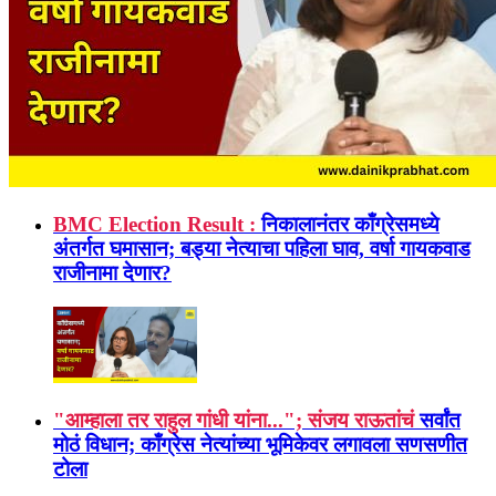
BMC Election Result :
निकालानंतर काँग्रेसमध्ये
अंतर्गत घमासान; बड्या नेत्याचा पहिला घाव, वर्षा गायकवाड
राजीनामा देणार?
"आम्हाला तर राहुल गांधी यांना..."; संजय राऊतांचं
सर्वांत
मोठं विधान; काँग्रेस नेत्यांच्या भूमिकेवर लगावला सणसणीत
टोला