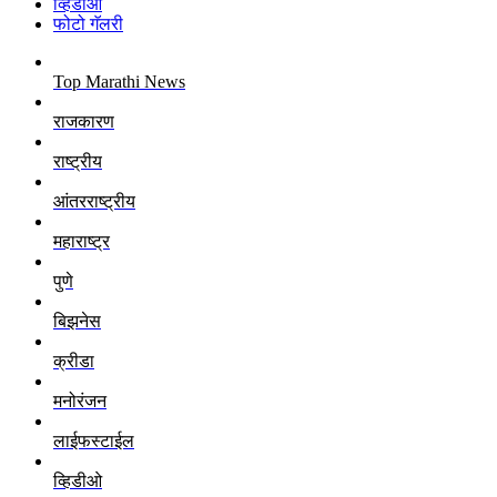
व्हिडीओ
फोटो गॅलरी
Top Marathi News
राजकारण
राष्ट्रीय
आंतरराष्ट्रीय
महाराष्ट्र
पुणे
बिझनेस
क्रीडा
मनोरंजन
लाईफस्टाईल
व्हिडीओ