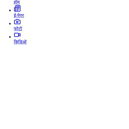
होम
ई-पेपर
फोटो
व्हिडिओ