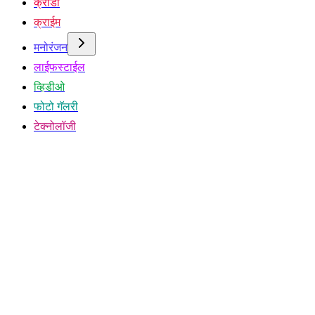
क्रीडा
क्राईम
मनोरंजन
लाईफस्टाईल
व्हिडीओ
फोटो गॅलरी
टेक्नोलॉजी