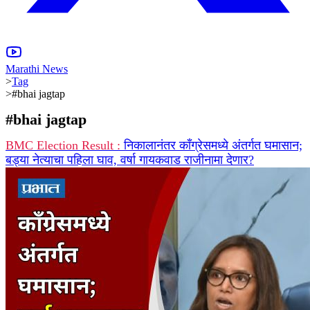
Marathi News
>
Tag
>
#bhai jagtap
#
bhai jagtap
BMC Election Result :
निकालानंतर काँग्रेसमध्ये अंतर्गत घमासान;
बड्या नेत्याचा पहिला घाव, वर्षा गायकवाड राजीनामा देणार?