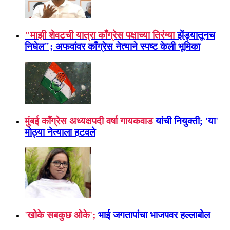
"माझी शेवटची यात्रा काँग्रेस पक्षाच्या तिरंग्या
झेंड्यातूनच
निघेल"; अफवांवर काँग्रेस नेत्याने स्पष्ट केली भूमिका
मुंबई काँग्रेस अध्यक्षपदी वर्षा गायकवाड
यांची नियुक्ती; 'या'
मोठ्या नेत्याला हटवले
'खोके सबकुछ ओके';
भाई जगतापांचा भाजपवर हल्लाबोल