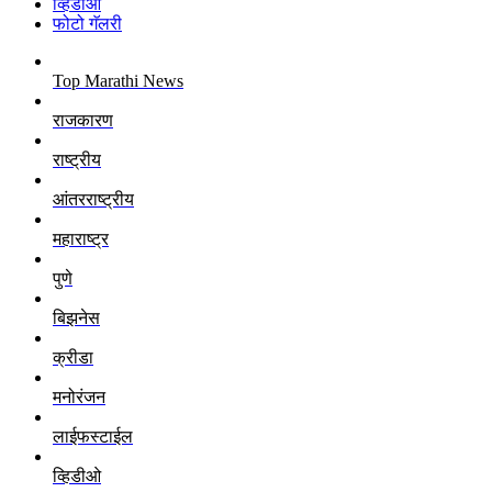
व्हिडीओ
फोटो गॅलरी
Top Marathi News
राजकारण
राष्ट्रीय
आंतरराष्ट्रीय
महाराष्ट्र
पुणे
बिझनेस
क्रीडा
मनोरंजन
लाईफस्टाईल
व्हिडीओ