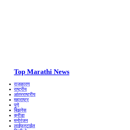
Top Marathi News
राजकारण
राष्ट्रीय
आंतरराष्ट्रीय
महाराष्ट्र
पुणे
बिझनेस
क्रीडा
मनोरंजन
लाईफस्टाईल