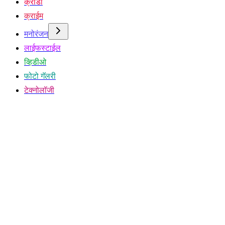
क्रीडा
क्राईम
मनोरंजन
लाईफस्टाईल
व्हिडीओ
फोटो गॅलरी
टेक्नोलॉजी