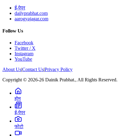
ई-पेपर
dailyprabhat.com
aarogyajagar.com
Follow Us
Facebook
Twitter / X
Instagram
YouTube
About Us
|
Contact Us
|
Privacy Policy
Copyright © 2026-26 Dainik Prabhat., All Rights Reserved.
होम
ई-पेपर
फोटो