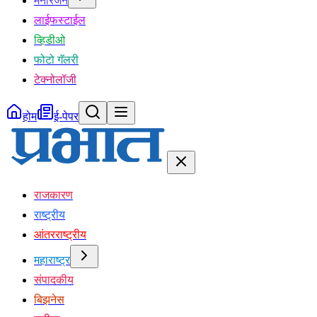
मनोरंजन
लाईफस्टाईल
व्हिडीओ
फोटो गॅलरी
टेक्नोलॉजी
होम
ई-पेपर
राजकारण
राष्ट्रीय
आंतरराष्ट्रीय
महाराष्ट्र
संपादकीय
बिझनेस