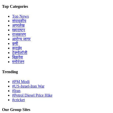
Top Categories
Top News
संपादकीय
अग्रलेख
महाराष्ट्र
राजकारण
आरोग्य जागर
कृषी
क्राईम
टेक्नोलॉजी
बिझनेस
मनोरंजन
Trending
#PM Modi
#US-Israel-Iran War
#Iran
#Petrol Diesel Price Hike
#cricket
Our Group Sites