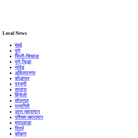
Local News
मुंबई
पुणे
पिंपरी-चिंचवड
पुणे जिल्हा
नांदेड
अहिल्यानगर
कोल्हापूर
परभणी
सातारा
हिंगोली
सोलापूर
रत्नागिरी
उत्तर महाराष्ट्र
पश्चिम महाराष्ट्र
मराठवाडा
विदर्भ
कोंकण