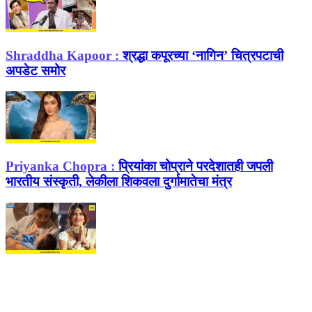
Shraddha Kapoor :
श्रद्धा कपूरच्या ‘नागिन’ चित्रपटाची
अपडेट समोर
Priyanka Chopra :
प्रियांका चोप्राने परदेशातही जपली
भारतीय संस्कृती, लेकीला शिकवला दुर्गामातेचा मंत्र