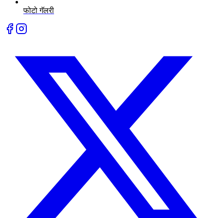
फोटो गॅलरी