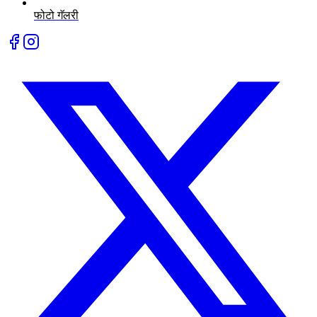
फोटो गॅलरी