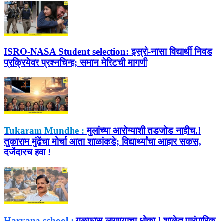
ISRO-NASA Student selection:
इस्रो-नासा विद्यार्थी निवड
प्रक्रियेवर प्रश्नचिन्ह; समान मेरिटची मागणी
Tukaram Mundhe :
मुलांच्या आरोग्याशी तडजोड नाहीच.!
तुकाराम मुंढेंचा मोर्चा आता शाळांकडे; विद्यार्थ्यांचा आहार सकस,
दर्जेदारच हवा !
Haryana school :
गळफास लागण्याचा धोका.! शाळेत पारंपारिक