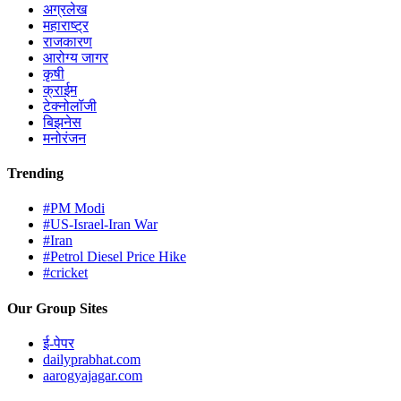
अग्रलेख
महाराष्ट्र
राजकारण
आरोग्य जागर
कृषी
क्राईम
टेक्नोलॉजी
बिझनेस
मनोरंजन
Trending
#PM Modi
#US-Israel-Iran War
#Iran
#Petrol Diesel Price Hike
#cricket
Our Group Sites
ई-पेपर
dailyprabhat.com
aarogyajagar.com