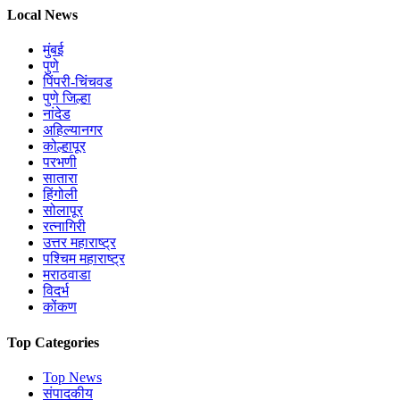
Local News
मुंबई
पुणे
पिंपरी-चिंचवड
पुणे जिल्हा
नांदेड
अहिल्यानगर
कोल्हापूर
परभणी
सातारा
हिंगोली
सोलापूर
रत्नागिरी
उत्तर महाराष्ट्र
पश्चिम महाराष्ट्र
मराठवाडा
विदर्भ
कोंकण
Top Categories
Top News
संपादकीय