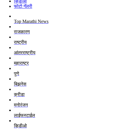
व्हिडीओ
फोटो गॅलरी
Top Marathi News
राजकारण
राष्ट्रीय
आंतरराष्ट्रीय
महाराष्ट्र
पुणे
बिझनेस
क्रीडा
मनोरंजन
लाईफस्टाईल
व्हिडीओ