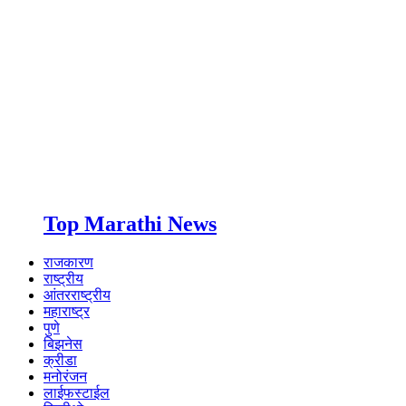
Top Marathi News
राजकारण
राष्ट्रीय
आंतरराष्ट्रीय
महाराष्ट्र
पुणे
बिझनेस
क्रीडा
मनोरंजन
लाईफस्टाईल