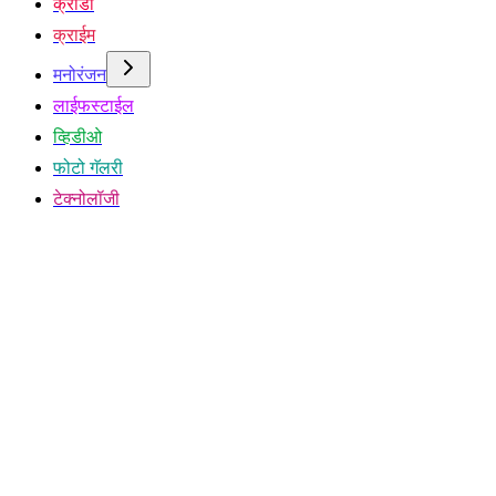
क्रीडा
क्राईम
मनोरंजन
लाईफस्टाईल
व्हिडीओ
फोटो गॅलरी
टेक्नोलॉजी