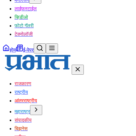
मनोरंजन
लाईफस्टाईल
व्हिडीओ
फोटो गॅलरी
टेक्नोलॉजी
होम
ई-पेपर
राजकारण
राष्ट्रीय
आंतरराष्ट्रीय
महाराष्ट्र
संपादकीय
बिझनेस