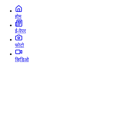
होम
ई-पेपर
फोटो
व्हिडिओ