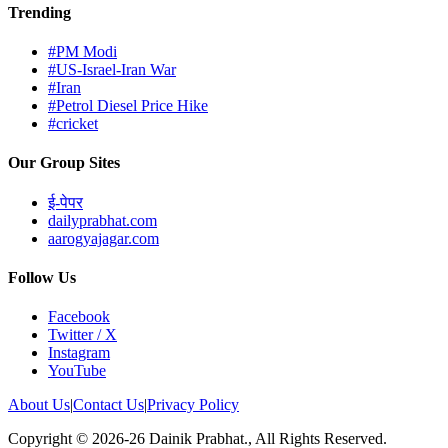
Trending
#PM Modi
#US-Israel-Iran War
#Iran
#Petrol Diesel Price Hike
#cricket
Our Group Sites
ई-पेपर
dailyprabhat.com
aarogyajagar.com
Follow Us
Facebook
Twitter / X
Instagram
YouTube
About Us
|
Contact Us
|
Privacy Policy
Copyright © 2026-26 Dainik Prabhat., All Rights Reserved.