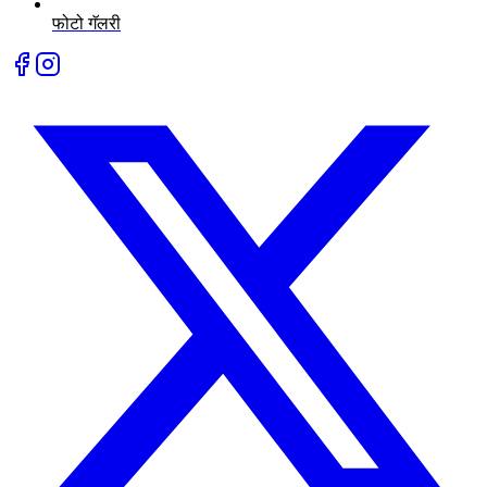
फोटो गॅलरी