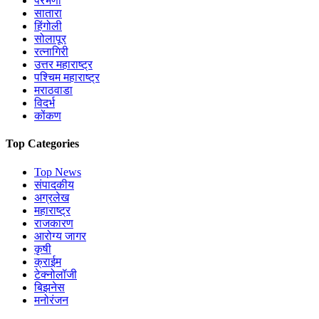
परभणी
सातारा
हिंगोली
सोलापूर
रत्नागिरी
उत्तर महाराष्ट्र
पश्चिम महाराष्ट्र
मराठवाडा
विदर्भ
कोंकण
Top Categories
Top News
संपादकीय
अग्रलेख
महाराष्ट्र
राजकारण
आरोग्य जागर
कृषी
क्राईम
टेक्नोलॉजी
बिझनेस
मनोरंजन