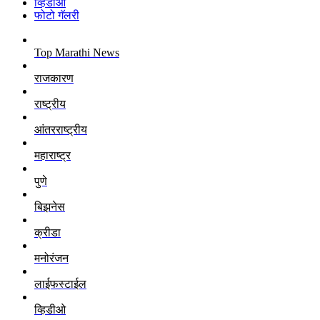
व्हिडीओ
फोटो गॅलरी
Top Marathi News
राजकारण
राष्ट्रीय
आंतरराष्ट्रीय
महाराष्ट्र
पुणे
बिझनेस
क्रीडा
मनोरंजन
लाईफस्टाईल
व्हिडीओ