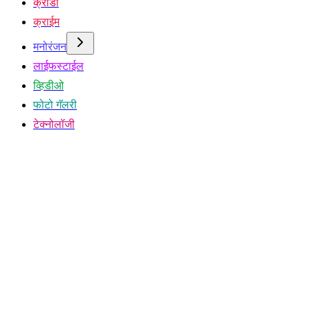
क्रीडा
क्राईम
मनोरंजन
लाईफस्टाईल
व्हिडीओ
फोटो गॅलरी
टेक्नोलॉजी