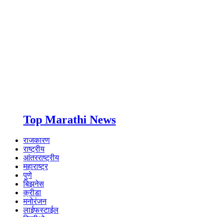
Top Marathi News
राजकारण
राष्ट्रीय
आंतरराष्ट्रीय
महाराष्ट्र
पुणे
बिझनेस
क्रीडा
मनोरंजन
लाईफस्टाईल