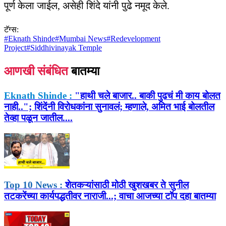
पूर्ण केला जाईल, असेही शिंदे यांनी पुढे नमूद केले.
टॅग्स:
#
Eknath Shinde
#
Mumbai News
#
Redevelopment
Project
#
Siddhivinayak Temple
आणखी संबंधित
बातम्या
Eknath Shinde :
"हाथी चले बाजार.. बाकी पुढचं मी काय बोलत
नाही.."; शिंदेंनी विरोधकांना सुनावलं; म्हणाले, अमित भाई बोलतील
तेव्हा पळून जातील....
Top 10 News :
शेतकऱ्यांसाठी मोठी खुशखबर ते सुनील
तटकरेंच्या कार्यपद्धतीवर नाराजी...; वाचा आजच्या टॉप दहा बातम्या