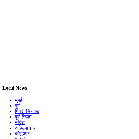
Local News
मुंबई
पुणे
पिंपरी-चिंचवड
पुणे जिल्हा
नांदेड
अहिल्यानगर
कोल्हापूर