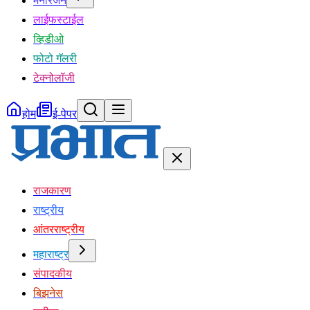
मनोरंजन
लाईफस्टाईल
व्हिडीओ
फोटो गॅलरी
टेक्नोलॉजी
होम
ई-पेपर
राजकारण
राष्ट्रीय
आंतरराष्ट्रीय
महाराष्ट्र
संपादकीय
बिझनेस