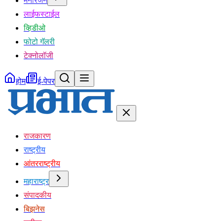
मनोरंजन
लाईफस्टाईल
व्हिडीओ
फोटो गॅलरी
टेक्नोलॉजी
होम
ई-पेपर
राजकारण
राष्ट्रीय
आंतरराष्ट्रीय
महाराष्ट्र
संपादकीय
बिझनेस