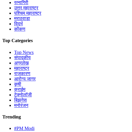
रत्नागिरी
उत्तर महाराष्ट्र
पश्चिम महाराष्ट्र
मराठवाडा
विदर्भ
कोंकण
Top Categories
Top News
संपादकीय
अग्रलेख
महाराष्ट्र
राजकारण
आरोग्य जागर
कृषी
क्राईम
टेक्नोलॉजी
बिझनेस
मनोरंजन
Trending
#PM Modi