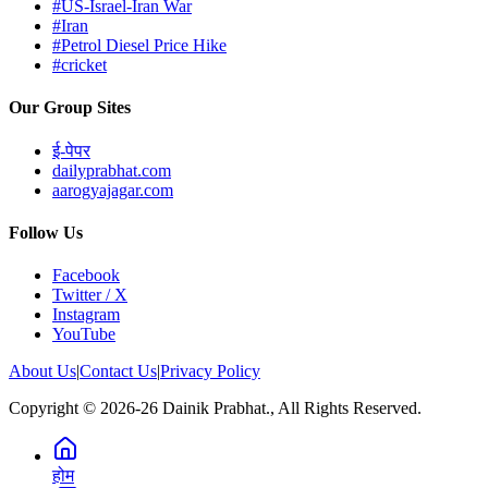
#US-Israel-Iran War
#Iran
#Petrol Diesel Price Hike
#cricket
Our Group Sites
ई-पेपर
dailyprabhat.com
aarogyajagar.com
Follow Us
Facebook
Twitter / X
Instagram
YouTube
About Us
|
Contact Us
|
Privacy Policy
Copyright © 2026-26 Dainik Prabhat., All Rights Reserved.
होम