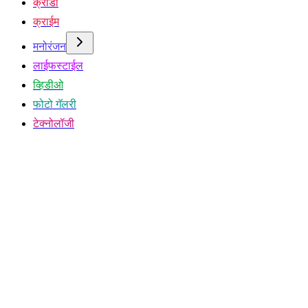
क्रीडा
क्राईम
मनोरंजन
लाईफस्टाईल
व्हिडीओ
फोटो गॅलरी
टेक्नोलॉजी