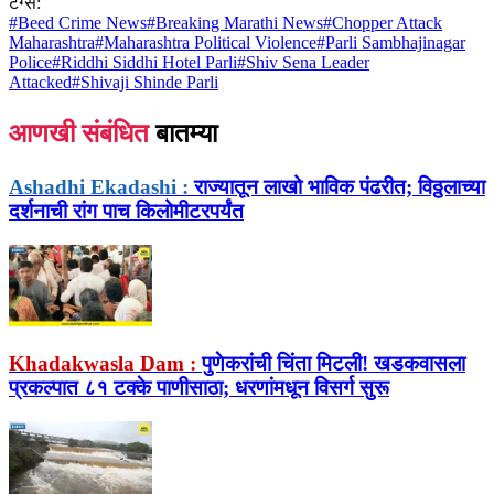
टॅग्स:
#
Beed Crime News
#
Breaking Marathi News
#
Chopper Attack
Maharashtra
#
Maharashtra Political Violence
#
Parli Sambhajinagar
Police
#
Riddhi Siddhi Hotel Parli
#
Shiv Sena Leader
Attacked
#
Shivaji Shinde Parli
आणखी संबंधित
बातम्या
Ashadhi Ekadashi :
राज्यातून लाखो भाविक पंढरीत; विठ्ठलाच्या
दर्शनाची रांग पाच किलोमीटरपर्यंत
Khadakwasla Dam :
पुणेकरांची चिंता मिटली! खडकवासला
प्रकल्पात ८१ टक्के पाणीसाठा; धरणांमधून विसर्ग सुरू