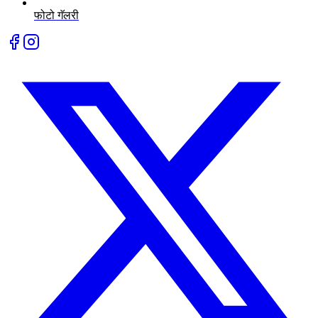
फोटो गॅलरी