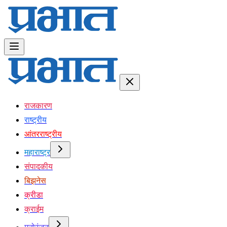
राजकारण
राष्ट्रीय
आंतरराष्ट्रीय
महाराष्ट्र
संपादकीय
बिझनेस
क्रीडा
क्राईम