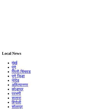
Local News
मुंबई
पुणे
पिंपरी-चिंचवड
पुणे जिल्हा
नांदेड
अहिल्यानगर
कोल्हापूर
परभणी
सातारा
हिंगोली
सोलापूर