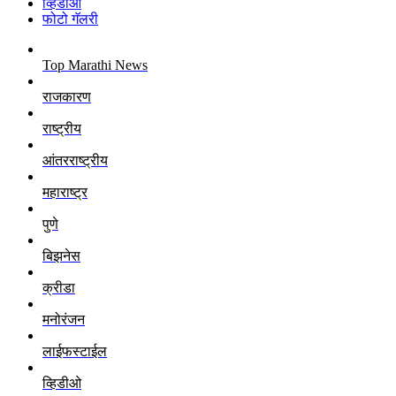
व्हिडीओ
फोटो गॅलरी
Top Marathi News
राजकारण
राष्ट्रीय
आंतरराष्ट्रीय
महाराष्ट्र
पुणे
बिझनेस
क्रीडा
मनोरंजन
लाईफस्टाईल
व्हिडीओ