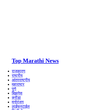
Top Marathi News
राजकारण
राष्ट्रीय
आंतरराष्ट्रीय
महाराष्ट्र
पुणे
बिझनेस
क्रीडा
मनोरंजन
लाईफस्टाईल