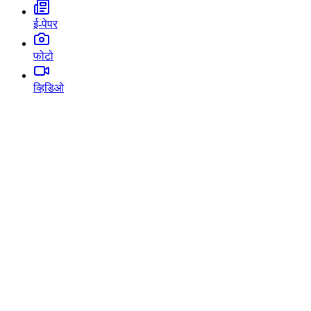
ई-पेपर
फोटो
व्हिडिओ