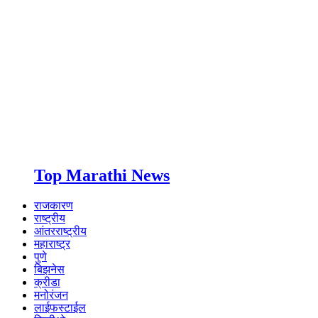
Top Marathi News
राजकारण
राष्ट्रीय
आंतरराष्ट्रीय
महाराष्ट्र
पुणे
बिझनेस
क्रीडा
मनोरंजन
लाईफस्टाईल