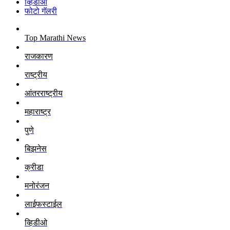
व्हिडीओ
फोटो गॅलरी
Top Marathi News
राजकारण
राष्ट्रीय
आंतरराष्ट्रीय
महाराष्ट्र
पुणे
बिझनेस
क्रीडा
मनोरंजन
लाईफस्टाईल
व्हिडीओ