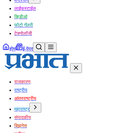
मनोरंजन
लाईफस्टाईल
व्हिडीओ
फोटो गॅलरी
टेक्नोलॉजी
होम
ई-पेपर
राजकारण
राष्ट्रीय
आंतरराष्ट्रीय
महाराष्ट्र
संपादकीय
बिझनेस