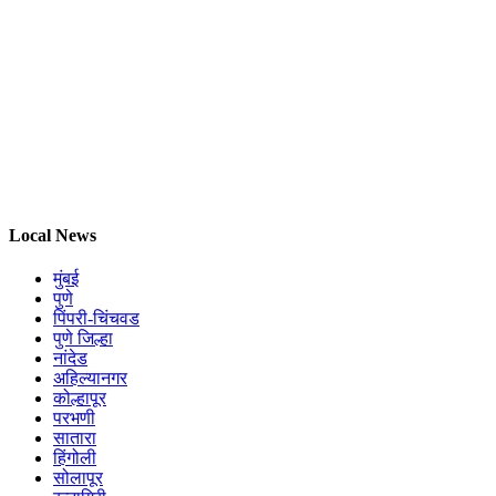
Local News
मुंबई
पुणे
पिंपरी-चिंचवड
पुणे जिल्हा
नांदेड
अहिल्यानगर
कोल्हापूर
परभणी
सातारा
हिंगोली
सोलापूर