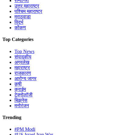
रत्नागिरी
उत्तर महाराष्ट्र
पश्चिम महाराष्ट्र
मराठवाडा
विदर्भ
कोंकण
Top Categories
Top News
संपादकीय
अग्रलेख
महाराष्ट्र
राजकारण
आरोग्य जागर
कृषी
क्राईम
टेक्नोलॉजी
बिझनेस
मनोरंजन
Trending
#PM Modi
#US-Israel-Iran War