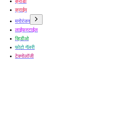
क्रीडा
क्राईम
मनोरंजन
लाईफस्टाईल
व्हिडीओ
फोटो गॅलरी
टेक्नोलॉजी