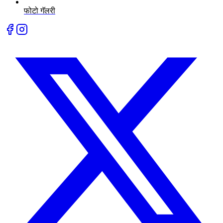
फोटो गॅलरी