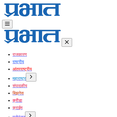
राजकारण
राष्ट्रीय
आंतरराष्ट्रीय
महाराष्ट्र
संपादकीय
बिझनेस
क्रीडा
क्राईम