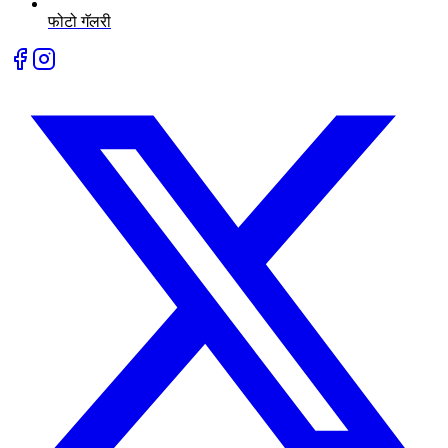
फोटो गॅलरी