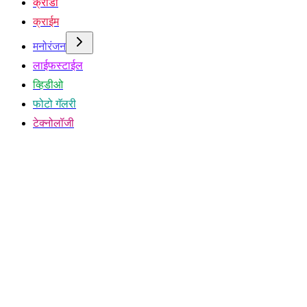
क्रीडा
क्राईम
मनोरंजन
लाईफस्टाईल
व्हिडीओ
फोटो गॅलरी
टेक्नोलॉजी