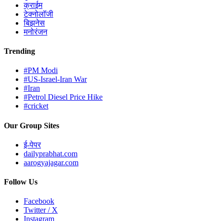
क्राईम
टेक्नोलॉजी
बिझनेस
मनोरंजन
Trending
#PM Modi
#US-Israel-Iran War
#Iran
#Petrol Diesel Price Hike
#cricket
Our Group Sites
ई-पेपर
dailyprabhat.com
aarogyajagar.com
Follow Us
Facebook
Twitter / X
Instagram