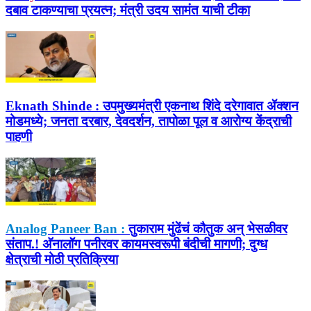
दबाव टाकण्याचा प्रयत्न; मंत्री उदय सामंत याची टीका
Eknath Shinde :
उपमुख्यमंत्री एकनाथ शिंदे दरेगावात ॲक्शन
मोडमध्ये; जनता दरबार, देवदर्शन, तापोळा पूल व आरोग्य केंद्राची
पाहणी
Analog Paneer Ban :
तुकाराम मुंढेंचं कौतुक अन् भेसळीवर
संताप.! अ‍ॅनालॉग पनीरवर कायमस्वरूपी बंदीची मागणी; दुग्ध
क्षेत्राची मोठी प्रतिक्रिया