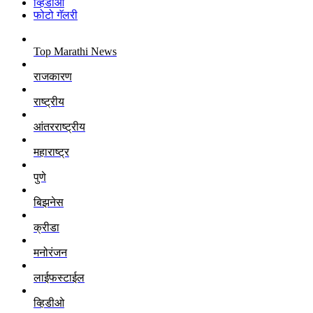
व्हिडीओ
फोटो गॅलरी
Top Marathi News
राजकारण
राष्ट्रीय
आंतरराष्ट्रीय
महाराष्ट्र
पुणे
बिझनेस
क्रीडा
मनोरंजन
लाईफस्टाईल
व्हिडीओ