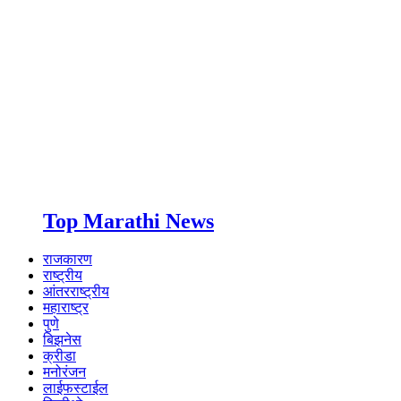
Top Marathi News
राजकारण
राष्ट्रीय
आंतरराष्ट्रीय
महाराष्ट्र
पुणे
बिझनेस
क्रीडा
मनोरंजन
लाईफस्टाईल