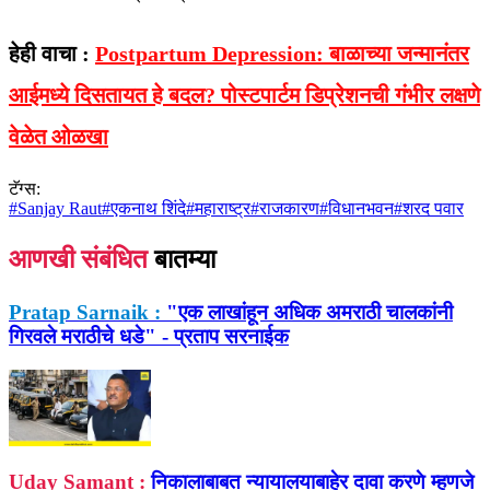
हेही वाचा :
Postpartum Depression: बाळाच्या जन्मानंतर
आईमध्ये दिसतायत हे बदल? पोस्टपार्टम डिप्रेशनची गंभीर लक्षणे
वेळेत ओळखा
टॅग्स:
#
Sanjay Raut
#
एकनाथ शिंदे
#
महाराष्ट्र
#
राजकारण
#
विधानभवन
#
शरद पवार
आणखी संबंधित
बातम्या
Pratap Sarnaik :
"एक लाखांहून अधिक अमराठी चालकांनी
गिरवले मराठीचे धडे" - प्रताप सरनाईक
Uday Samant :
निकालाबाबत न्यायालयाबाहेर दावा करणे म्हणजे