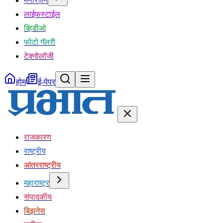
मनोरंजन
लाईफस्टाईल
व्हिडीओ
फोटो गॅलरी
टेक्नोलॉजी
होम
ई-पेपर
राजकारण
राष्ट्रीय
आंतरराष्ट्रीय
महाराष्ट्र
संपादकीय
बिझनेस