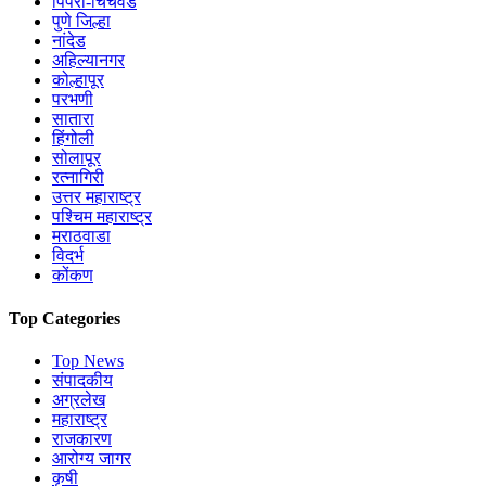
पिंपरी-चिंचवड
पुणे जिल्हा
नांदेड
अहिल्यानगर
कोल्हापूर
परभणी
सातारा
हिंगोली
सोलापूर
रत्नागिरी
उत्तर महाराष्ट्र
पश्चिम महाराष्ट्र
मराठवाडा
विदर्भ
कोंकण
Top Categories
Top News
संपादकीय
अग्रलेख
महाराष्ट्र
राजकारण
आरोग्य जागर
कृषी