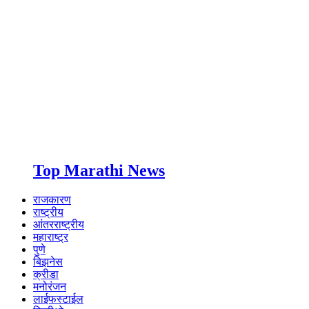
Top Marathi News
राजकारण
राष्ट्रीय
आंतरराष्ट्रीय
महाराष्ट्र
पुणे
बिझनेस
क्रीडा
मनोरंजन
लाईफस्टाईल