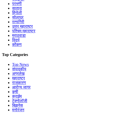
परभणी
सातारा
हिंगोली
सोलापूर
रत्नागिरी
उत्तर महाराष्ट्र
पश्चिम महाराष्ट्र
मराठवाडा
विदर्भ
कोंकण
Top Categories
Top News
संपादकीय
अग्रलेख
महाराष्ट्र
राजकारण
आरोग्य जागर
कृषी
क्राईम
टेक्नोलॉजी
बिझनेस
मनोरंजन