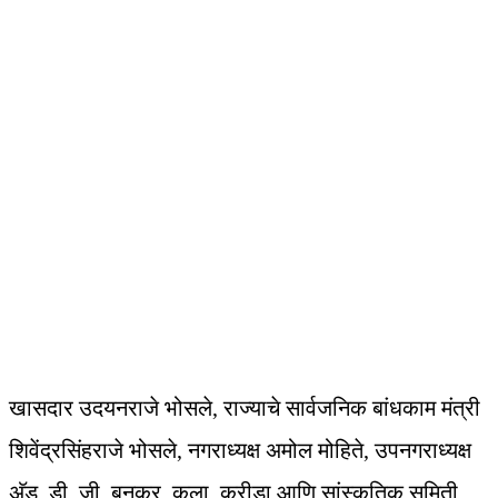
खासदार उदयनराजे भोसले, राज्याचे सार्वजनिक बांधकाम मंत्री
शिवेंद्रसिंहराजे भोसले, नगराध्यक्ष अमोल मोहिते, उपनगराध्यक्ष
अ‍ॅड. डी. जी. बनकर, कला, क्रीडा आणि सांस्कृतिक समिती