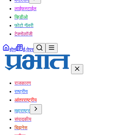
मनोरंजन
लाईफस्टाईल
व्हिडीओ
फोटो गॅलरी
टेक्नोलॉजी
होम
ई-पेपर
राजकारण
राष्ट्रीय
आंतरराष्ट्रीय
महाराष्ट्र
संपादकीय
बिझनेस