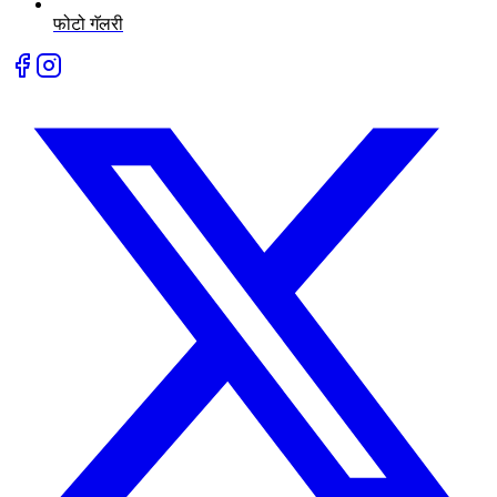
फोटो गॅलरी