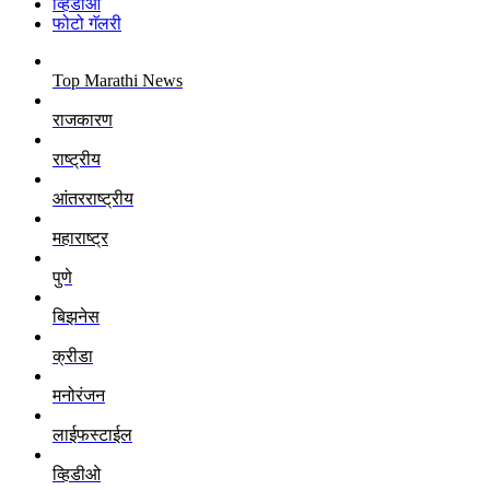
व्हिडीओ
फोटो गॅलरी
Top Marathi News
राजकारण
राष्ट्रीय
आंतरराष्ट्रीय
महाराष्ट्र
पुणे
बिझनेस
क्रीडा
मनोरंजन
लाईफस्टाईल
व्हिडीओ