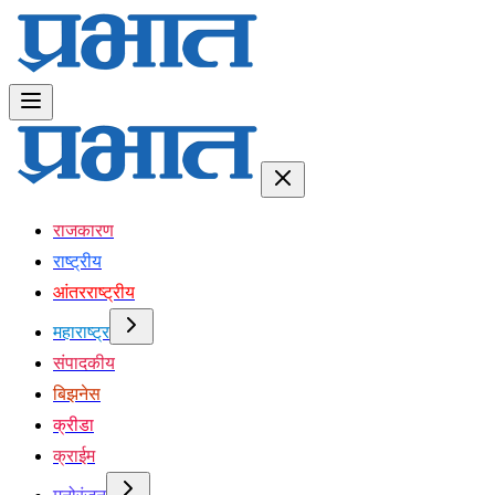
राजकारण
राष्ट्रीय
आंतरराष्ट्रीय
महाराष्ट्र
संपादकीय
बिझनेस
क्रीडा
क्राईम