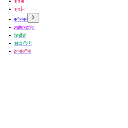
क्रीडा
क्राईम
मनोरंजन
लाईफस्टाईल
व्हिडीओ
फोटो गॅलरी
टेक्नोलॉजी