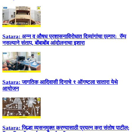
Satara:
अन्न व औषध प्रशासनाविरोधात दिव्यांगांचा एल्गार; रॅम्प
नसल्याने संताप, बोंबाबोंब आंदोलनाचा इशारा
Satara:
जागतिक आदिवासी दिनाचे ९ ऑगष्टला सातारा येथे
आयोजन
Satara:
जिल्हा व्यसनमुक्त करण्यासाठी प्रयत्न करा संतोष पाटील;