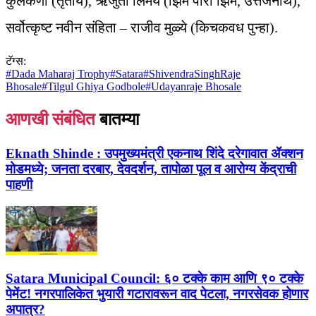
कुलकर्णी (तृतीय), ऋजुता लिमये (झिम पोरी झिम, उत्तेजनार्थ),
सर्वोत्कृष्ट नवीन संहिता – राजीव मुळ्ये (किचकवध पुन्हा).
टॅग्स:
#
Dada Maharaj Trophy
#
Satara
#
ShivendraSinghRaje
Bhosale
#
Tilgul Ghiya Godbole
#
Udayanraje Bhosale
आणखी संबंधित
बातम्या
Eknath Shinde :
उपमुख्यमंत्री एकनाथ शिंदे दरेगावात ॲक्शन
मोडमध्ये; जनता दरबार, देवदर्शन, तापोळा पूल व आरोग्य केंद्राची
पाहणी
Satara Municipal Council:
६० टक्के काम आणि ९० टक्के
पेमेंट! नगरपालिकेत भुयारी गटारावरून वाद पेटला, नगरसेवक होणार
अपात्र?