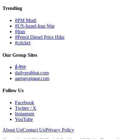
Trending
#PM Modi
#US-Israel-Iran War
#Iran
#Petrol Diesel Price Hike
#cricket
Our Group Sites
ई-पेपर
dailyprabhat.com
aarogyajagar.com
Follow Us
Facebook
Twitter / X
Instagram
YouTube
About Us
|
Contact Us
|
Privacy Policy