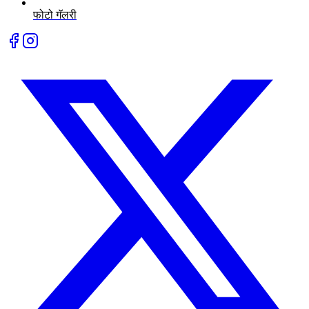
फोटो गॅलरी