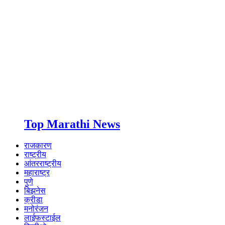
Top Marathi News
राजकारण
राष्ट्रीय
आंतरराष्ट्रीय
महाराष्ट्र
पुणे
बिझनेस
क्रीडा
मनोरंजन
लाईफस्टाईल