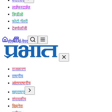
मनोरंजन
लाईफस्टाईल
व्हिडीओ
फोटो गॅलरी
टेक्नोलॉजी
होम
ई-पेपर
राजकारण
राष्ट्रीय
आंतरराष्ट्रीय
महाराष्ट्र
संपादकीय
बिझनेस