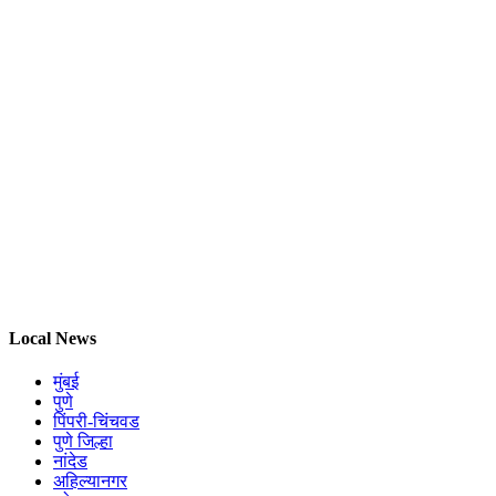
Local News
मुंबई
पुणे
पिंपरी-चिंचवड
पुणे जिल्हा
नांदेड
अहिल्यानगर