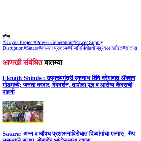
टॅग्स:
#
Koyna Project
#
Power Generation
#
Power Supply
Disruption
#
Satara
#
कोयना प्रकल्प
#
वीजनिर्मिती
#
वीजपुरवठा खंडित
#
सातारा
आणखी संबंधित
बातम्या
Eknath Shinde :
उपमुख्यमंत्री एकनाथ शिंदे दरेगावात ॲक्शन
मोडमध्ये; जनता दरबार, देवदर्शन, तापोळा पूल व आरोग्य केंद्राची
पाहणी
Satara:
अन्न व औषध प्रशासनाविरोधात दिव्यांगांचा एल्गार; रॅम्प
नसल्याने संताप, बोंबाबोंब आंदोलनाचा इशारा