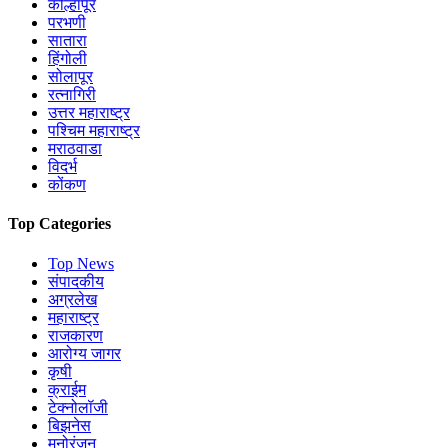
कोल्हापूर
परभणी
सातारा
हिंगोली
सोलापूर
रत्नागिरी
उत्तर महाराष्ट्र
पश्चिम महाराष्ट्र
मराठवाडा
विदर्भ
कोंकण
Top Categories
Top News
संपादकीय
अग्रलेख
महाराष्ट्र
राजकारण
आरोग्य जागर
कृषी
क्राईम
टेक्नोलॉजी
बिझनेस
मनोरंजन