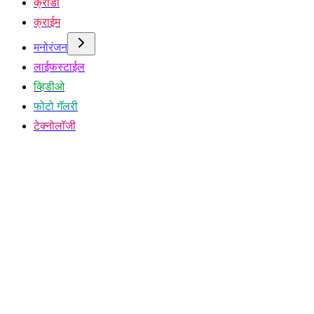
क्रीडा
क्राईम
मनोरंजन
लाईफस्टाईल
व्हिडीओ
फोटो गॅलरी
टेक्नोलॉजी