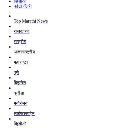
व्हिडीओ
फोटो गॅलरी
Top Marathi News
राजकारण
राष्ट्रीय
आंतरराष्ट्रीय
महाराष्ट्र
पुणे
बिझनेस
क्रीडा
मनोरंजन
लाईफस्टाईल
व्हिडीओ