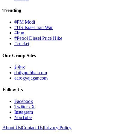
Trending
#PM Modi
#US-Israel-Iran War
#Iran
#Petrol Diesel Price Hike
#cricket
Our Group Sites
ई-पेपर
dailyprabhat.com
aarogyajagar.com
Follow Us
Facebook
Twitter / X
Instagram
YouTube
About Us
|
Contact Us
|
Privacy Policy