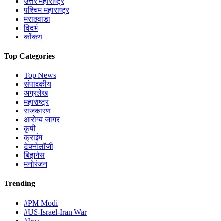
उत्तर महाराष्ट्र
पश्चिम महाराष्ट्र
मराठवाडा
विदर्भ
कोंकण
Top Categories
Top News
संपादकीय
अग्रलेख
महाराष्ट्र
राजकारण
आरोग्य जागर
कृषी
क्राईम
टेक्नोलॉजी
बिझनेस
मनोरंजन
Trending
#PM Modi
#US-Israel-Iran War
#Iran