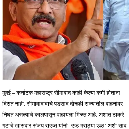
मुबई – कर्नाटक महाराष्ट्र सीमावाद काही केल्या कमी होताना
दिसत नाही. सीमावादावाचे पडसाद दोन्हही राज्यातील वाहनांवर
निघत असल्याचे कालपासून पाहायला मिळत आहे. अशात ठाकरे
गटाचे खासदार संजय राऊत यांनी ‘ऊठ मराठ्या ऊठ’ अशी साद