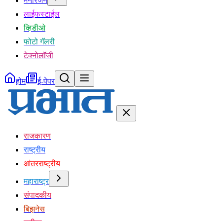
मनोरंजन
लाईफस्टाईल
व्हिडीओ
फोटो गॅलरी
टेक्नोलॉजी
होम
ई-पेपर
राजकारण
राष्ट्रीय
आंतरराष्ट्रीय
महाराष्ट्र
संपादकीय
बिझनेस