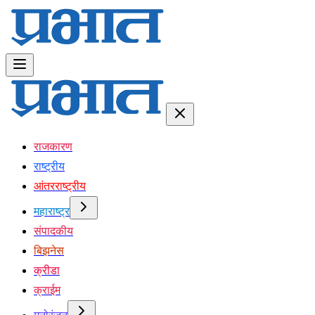
राजकारण
राष्ट्रीय
आंतरराष्ट्रीय
महाराष्ट्र
संपादकीय
बिझनेस
क्रीडा
क्राईम