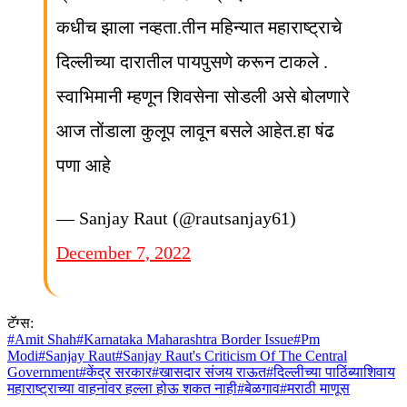
कधीच झाला नव्हता.तीन महिन्यात महाराष्ट्राचे
दिल्लीच्या दारातील पायपुसणे करून टाकले .
स्वाभिमानी म्हणून शिवसेना सोडली असे बोलणारे
आज तोंडाला कुलूप लावून बसले आहेत.हा षंढ
पणा आहे
— Sanjay Raut (@rautsanjay61)
December 7, 2022
टॅग्स:
#
Amit Shah
#
Karnataka Maharashtra Border Issue
#
Pm
Modi
#
Sanjay Raut
#
Sanjay Raut's Criticism Of The Central
Government
#
केंद्र सरकार
#
खासदार संजय राऊत
#
दिल्लीच्या पाठिंब्याशिवाय
महाराष्ट्राच्या वाहनांवर हल्ला होऊ शकत नाही
#
बेळगाव
#
मराठी माणूस