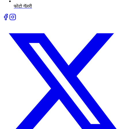
फोटो गॅलरी