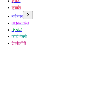
क्रीडा
क्राईम
मनोरंजन
लाईफस्टाईल
व्हिडीओ
फोटो गॅलरी
टेक्नोलॉजी