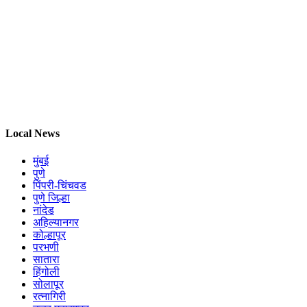
Local News
मुंबई
पुणे
पिंपरी-चिंचवड
पुणे जिल्हा
नांदेड
अहिल्यानगर
कोल्हापूर
परभणी
सातारा
हिंगोली
सोलापूर
रत्नागिरी