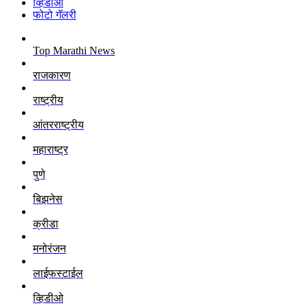
व्हिडीओ
फोटो गॅलरी
Top Marathi News
राजकारण
राष्ट्रीय
आंतरराष्ट्रीय
महाराष्ट्र
पुणे
बिझनेस
क्रीडा
मनोरंजन
लाईफस्टाईल
व्हिडीओ