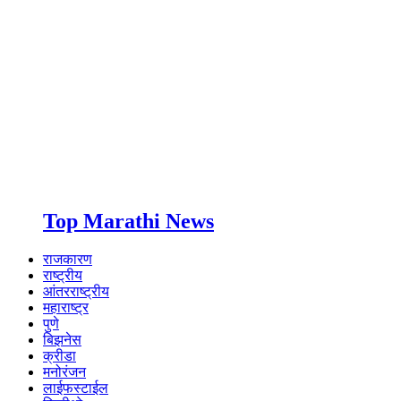
Top Marathi News
राजकारण
राष्ट्रीय
आंतरराष्ट्रीय
महाराष्ट्र
पुणे
बिझनेस
क्रीडा
मनोरंजन
लाईफस्टाईल