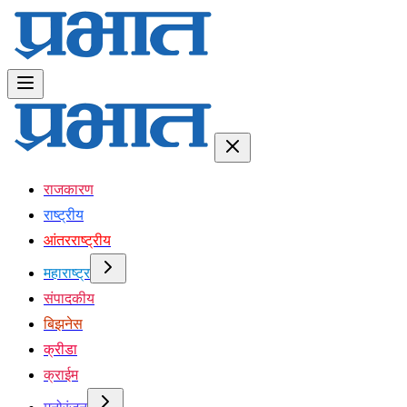
राजकारण
राष्ट्रीय
आंतरराष्ट्रीय
महाराष्ट्र
संपादकीय
बिझनेस
क्रीडा
क्राईम