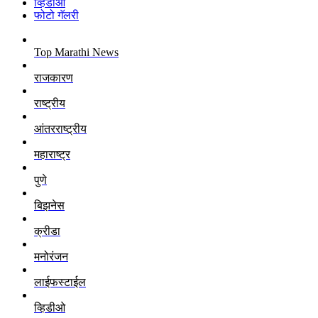
व्हिडीओ
फोटो गॅलरी
Top Marathi News
राजकारण
राष्ट्रीय
आंतरराष्ट्रीय
महाराष्ट्र
पुणे
बिझनेस
क्रीडा
मनोरंजन
लाईफस्टाईल
व्हिडीओ