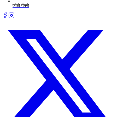
फोटो गॅलरी