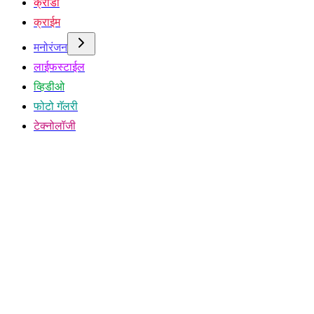
क्रीडा
क्राईम
मनोरंजन
लाईफस्टाईल
व्हिडीओ
फोटो गॅलरी
टेक्नोलॉजी