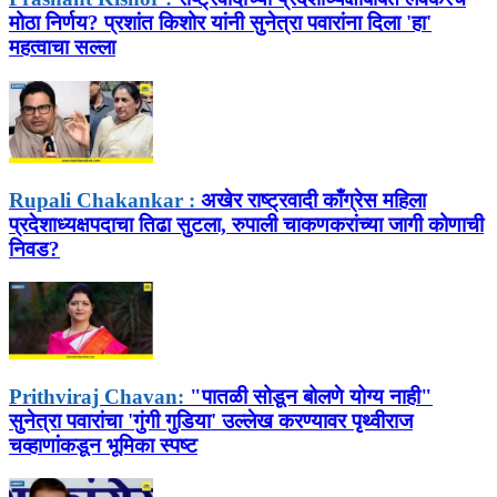
मोठा निर्णय? प्रशांत किशोर यांनी सुनेत्रा पवारांना दिला 'हा'
महत्वाचा सल्ला
Rupali Chakankar :
अखेर राष्ट्रवादी काँग्रेस महिला
प्रदेशाध्यक्षपदाचा तिढा सुटला, रुपाली चाकणकरांच्या जागी कोणाची
निवड?
Prithviraj Chavan:
"पातळी सोडून बोलणे योग्य नाही"
सुनेत्रा पवारांचा 'गुंगी गुडिया' उल्लेख करण्यावर पृथ्वीराज
चव्हाणांकडून भूमिका स्पष्ट