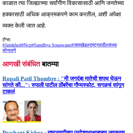
काळात त्या जिल्ह्याच्या सर्वांगीण विकासासाठी आणि जनतेच्या
हक्कासाठी अधिक आक्रमकपणे काम करतील, अशी अपेक्षा
व्यक्त केली जात आहे.
टॅग्स:
#
Jamkhed
#
Ncp
#
Sandhya Sonawane
#
जामखेड
#
राष्ट्रवादी
#
संध्या
सोनावणे
आणखी संबंधित
बातम्या
Rupali Patil Thombre :
"मी जगदंबा मातेची शपथ घेऊन
सांगते की..."; रुपाली पाटील ठोंबरेंचा गौप्यस्फोट, सगळचं सांगून
टाकलं
Prashant Kishor :
राष्ट्रवादीच्या प्रदेशाध्यक्षाबाबत लवकरच