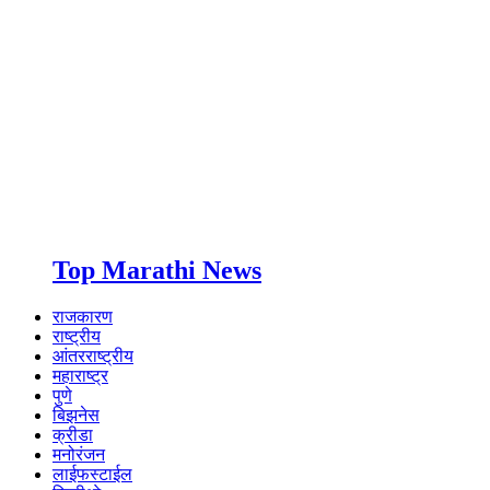
Top Marathi News
राजकारण
राष्ट्रीय
आंतरराष्ट्रीय
महाराष्ट्र
पुणे
बिझनेस
क्रीडा
मनोरंजन
लाईफस्टाईल