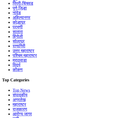
पिंपरी-चिंचवड
पुणे जिल्हा
नांदेड
अहिल्यानगर
कोल्हापूर
परभणी
सातारा
हिंगोली
सोलापूर
रत्नागिरी
उत्तर महाराष्ट्र
पश्चिम महाराष्ट्र
मराठवाडा
विदर्भ
कोंकण
Top Categories
Top News
संपादकीय
अग्रलेख
महाराष्ट्र
राजकारण
आरोग्य जागर