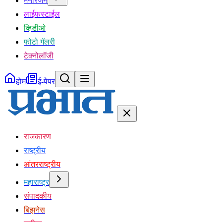
मनोरंजन
लाईफस्टाईल
व्हिडीओ
फोटो गॅलरी
टेक्नोलॉजी
होम
ई-पेपर
राजकारण
राष्ट्रीय
आंतरराष्ट्रीय
महाराष्ट्र
संपादकीय
बिझनेस