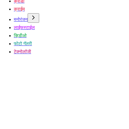
क्रीडा
क्राईम
मनोरंजन
लाईफस्टाईल
व्हिडीओ
फोटो गॅलरी
टेक्नोलॉजी