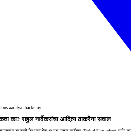
ions aaditya thackeray
शकता का? राहुल नार्वेकरांचा आदित्य ठाकरेंना सवाल
मुद्द्यावरून बुधवारी विधानसभेत अध्यक्ष राहुल नार्वेकर (Rahul Narwekar) आणि