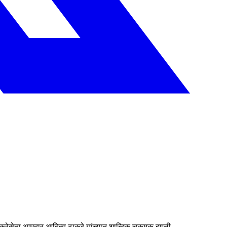
 ठाकरेसेना आमदार आदित्य ठाकरे यांच्यात शाब्दिक चकमक झाली.