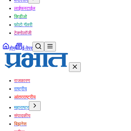
मनोरंजन
लाईफस्टाईल
व्हिडीओ
फोटो गॅलरी
टेक्नोलॉजी
होम
ई-पेपर
राजकारण
राष्ट्रीय
आंतरराष्ट्रीय
महाराष्ट्र
संपादकीय
बिझनेस