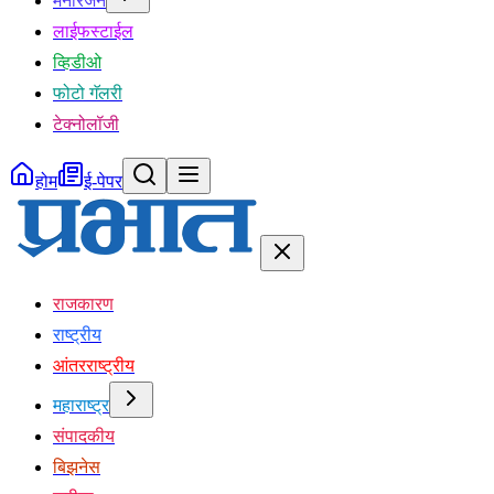
मनोरंजन
लाईफस्टाईल
व्हिडीओ
फोटो गॅलरी
टेक्नोलॉजी
होम
ई-पेपर
राजकारण
राष्ट्रीय
आंतरराष्ट्रीय
महाराष्ट्र
संपादकीय
बिझनेस