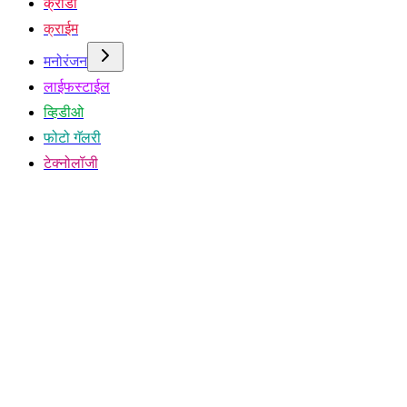
क्रीडा
क्राईम
मनोरंजन
लाईफस्टाईल
व्हिडीओ
फोटो गॅलरी
टेक्नोलॉजी