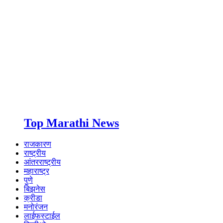
Top Marathi News
राजकारण
राष्ट्रीय
आंतरराष्ट्रीय
महाराष्ट्र
पुणे
बिझनेस
क्रीडा
मनोरंजन
लाईफस्टाईल