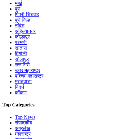
मुंबई
पुणे
पिंपरी-चिंचवड
पुणे जिल्हा
नांदेड
अहिल्यानगर
कोल्हापूर
परभणी
सातारा
हिंगोली
सोलापूर
रत्नागिरी
उत्तर महाराष्ट्र
पश्चिम महाराष्ट्र
मराठवाडा
विदर्भ
कोंकण
Top Categories
Top News
संपादकीय
अग्रलेख
महाराष्ट्र