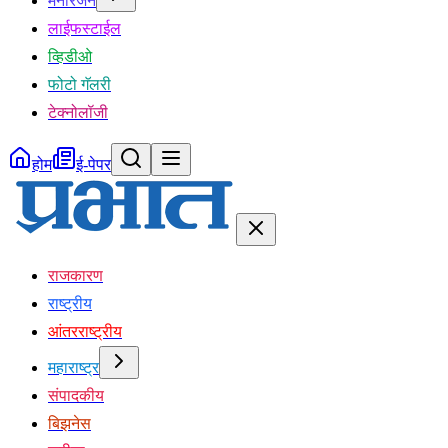
मनोरंजन
लाईफस्टाईल
व्हिडीओ
फोटो गॅलरी
टेक्नोलॉजी
होम
ई-पेपर
राजकारण
राष्ट्रीय
आंतरराष्ट्रीय
महाराष्ट्र
संपादकीय
बिझनेस