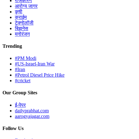
राजकारण
आरोग्य जागर
कृषी
क्राईम
टेक्नोलॉजी
बिझनेस
मनोरंजन
Trending
#PM Modi
#US-Israel-Iran War
#Iran
#Petrol Diesel Price Hike
#cricket
Our Group Sites
ई-पेपर
dailyprabhat.com
aarogyajagar.com
Follow Us