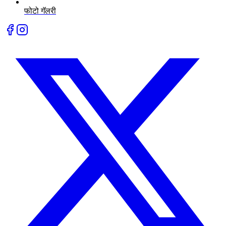
फोटो गॅलरी