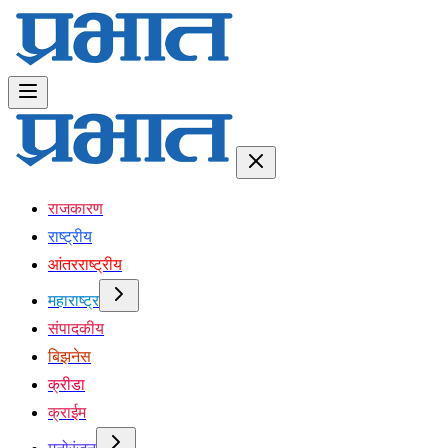
राजकारण
राष्ट्रीय
आंतरराष्ट्रीय
महाराष्ट्र
संपादकीय
बिझनेस
क्रीडा
क्राईम