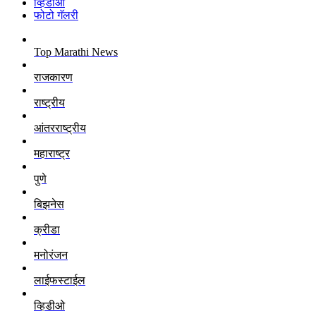
व्हिडीओ
फोटो गॅलरी
Top Marathi News
राजकारण
राष्ट्रीय
आंतरराष्ट्रीय
महाराष्ट्र
पुणे
बिझनेस
क्रीडा
मनोरंजन
लाईफस्टाईल
व्हिडीओ