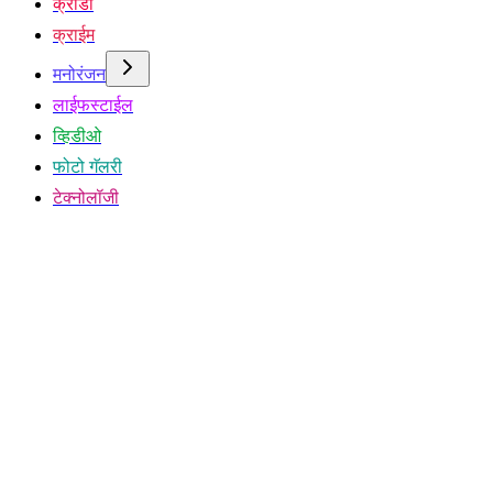
क्रीडा
क्राईम
मनोरंजन
लाईफस्टाईल
व्हिडीओ
फोटो गॅलरी
टेक्नोलॉजी