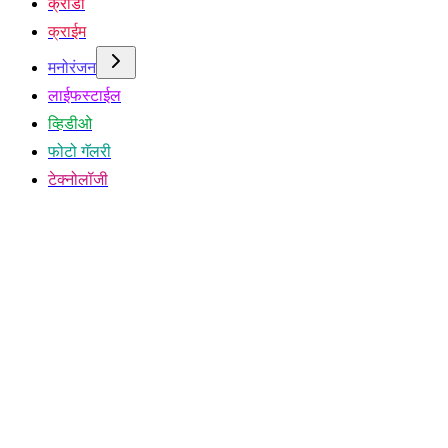
क्रीडा
क्राईम
मनोरंजन
लाईफस्टाईल
व्हिडीओ
फोटो गॅलरी
टेक्नोलॉजी