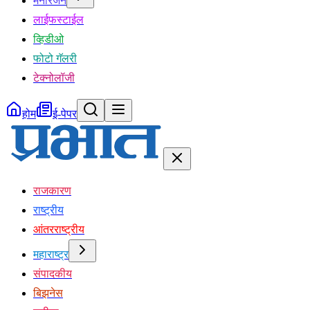
मनोरंजन
लाईफस्टाईल
व्हिडीओ
फोटो गॅलरी
टेक्नोलॉजी
होम
ई-पेपर
राजकारण
राष्ट्रीय
आंतरराष्ट्रीय
महाराष्ट्र
संपादकीय
बिझनेस