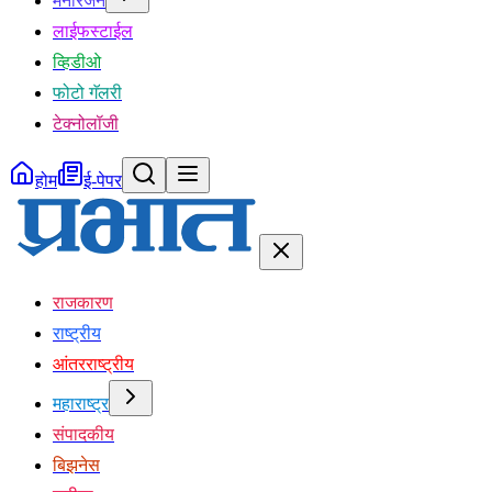
मनोरंजन
लाईफस्टाईल
व्हिडीओ
फोटो गॅलरी
टेक्नोलॉजी
होम
ई-पेपर
राजकारण
राष्ट्रीय
आंतरराष्ट्रीय
महाराष्ट्र
संपादकीय
बिझनेस