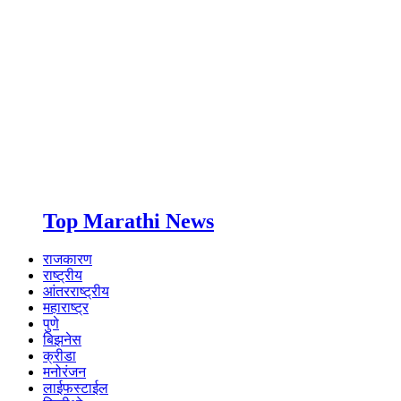
Top Marathi News
राजकारण
राष्ट्रीय
आंतरराष्ट्रीय
महाराष्ट्र
पुणे
बिझनेस
क्रीडा
मनोरंजन
लाईफस्टाईल