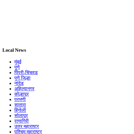
Local News
मुंबई
पुणे
पिंपरी-चिंचवड
पुणे जिल्हा
नांदेड
अहिल्यानगर
कोल्हापूर
परभणी
सातारा
हिंगोली
सोलापूर
रत्नागिरी
उत्तर महाराष्ट्र
पश्चिम महाराष्ट्र