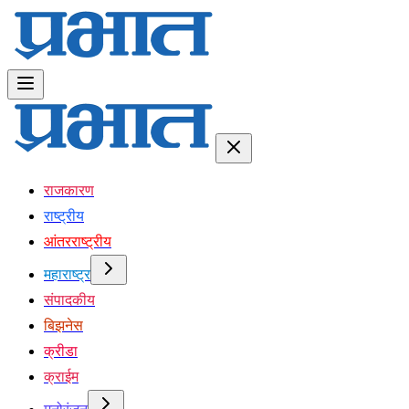
राजकारण
राष्ट्रीय
आंतरराष्ट्रीय
महाराष्ट्र
संपादकीय
बिझनेस
क्रीडा
क्राईम