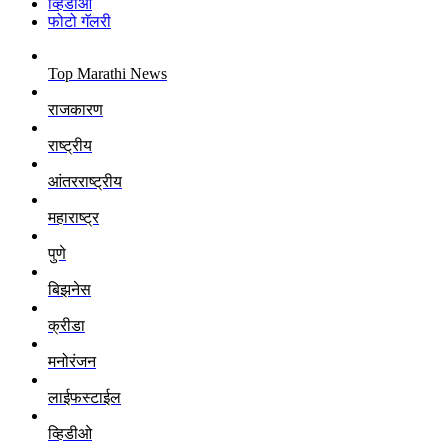
व्हिडीओ
फोटो गॅलरी
Top Marathi News
राजकारण
राष्ट्रीय
आंतरराष्ट्रीय
महाराष्ट्र
पुणे
बिझनेस
क्रीडा
मनोरंजन
लाईफस्टाईल
व्हिडीओ