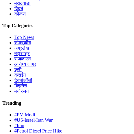
मराठवाडा
विदर्भ
कोंकण
Top Categories
Top News
संपादकीय
अग्रलेख
महाराष्ट्र
राजकारण
आरोग्य जागर
कृषी
क्राईम
टेक्नोलॉजी
बिझनेस
मनोरंजन
Trending
#PM Modi
#US-Israel-Iran War
#Iran
#Petrol Diesel Price Hike