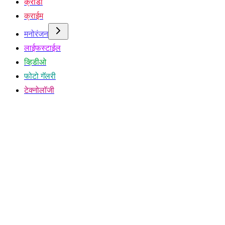
क्रीडा
क्राईम
मनोरंजन
लाईफस्टाईल
व्हिडीओ
फोटो गॅलरी
टेक्नोलॉजी