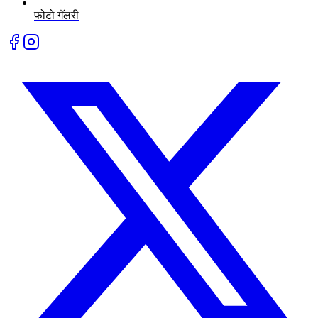
फोटो गॅलरी