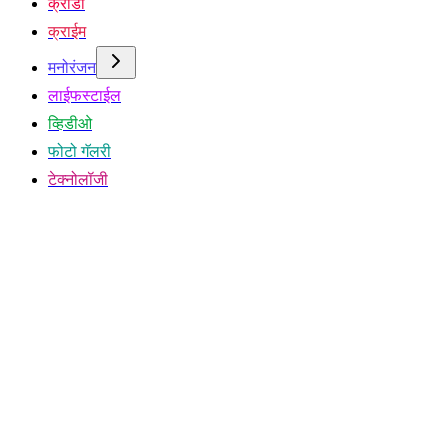
क्रीडा
क्राईम
मनोरंजन
लाईफस्टाईल
व्हिडीओ
फोटो गॅलरी
टेक्नोलॉजी