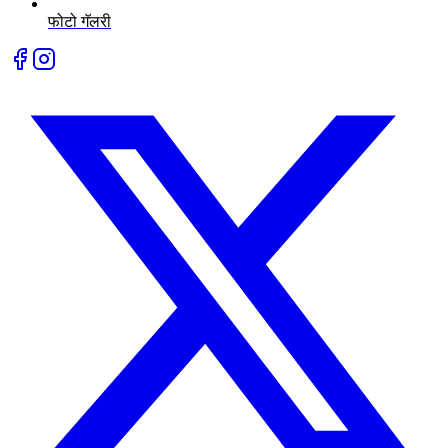
फोटो गॅलरी