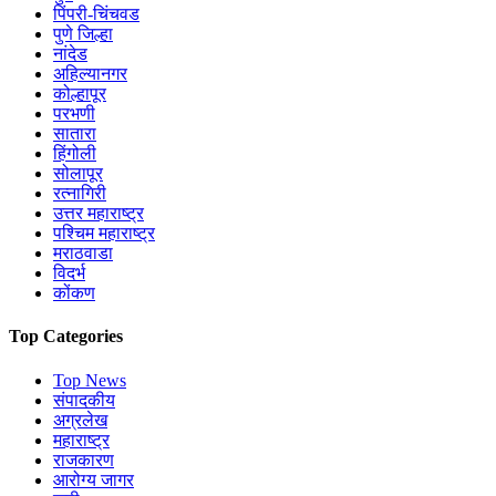
पिंपरी-चिंचवड
पुणे जिल्हा
नांदेड
अहिल्यानगर
कोल्हापूर
परभणी
सातारा
हिंगोली
सोलापूर
रत्नागिरी
उत्तर महाराष्ट्र
पश्चिम महाराष्ट्र
मराठवाडा
विदर्भ
कोंकण
Top Categories
Top News
संपादकीय
अग्रलेख
महाराष्ट्र
राजकारण
आरोग्य जागर