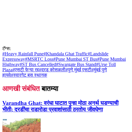
टॅग्स:
#
Heavy Rainfall Pune
#
Khandala Ghat Traffic
#
Landslide
Expressway
#
MSRTC Loss
#
Pune Mumbai ST Bus
#
Pune Mumbai
Highway
#
ST Bus Cancelled
#
Swargate Bus Stand
#
Urse Toll
Plaza
#
एसटी फेऱ्या रद्द
#
दरड कोसळली
#
पुणे मुंबई एसटी
#
मुंबई पुणे
हायवे
#
स्वारगेट बस स्थानक
आणखी संबंधित
बातम्या
Varandha Ghat:
वरंधा घाटात पुन्हा मोठा अनर्थ घडण्याची
भीती; दरडींचा राडारोडा प्रवाशांसाठी ठरतोय जीवघेणा