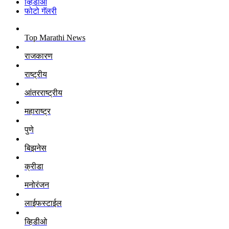
व्हिडीओ
फोटो गॅलरी
Top Marathi News
राजकारण
राष्ट्रीय
आंतरराष्ट्रीय
महाराष्ट्र
पुणे
बिझनेस
क्रीडा
मनोरंजन
लाईफस्टाईल
व्हिडीओ