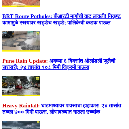
BRT Route Potholes:
बीआरटी मार्गाची वाट लावली! निकृष्ट
कामामुळे रस्त्यावर खड्डेच खड्डे; पालिकेची कडक पाऊल
Pune Rain Update:
अवघ्या ६ दिवसांत ओलांडली जुलैची
सरासरी; २४ तासांत १०८ मिमी विक्रमी पाऊस
Heavy Rainfall:
घाटमाथ्यावर पावसाचा हाहाकार! २४ तासांत
तब्बल ७०० मिमी पाऊस, लोणावळ्यात गाठला उच्चांक