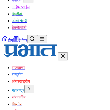
मनोरंजन
लाईफस्टाईल
व्हिडीओ
फोटो गॅलरी
टेक्नोलॉजी
होम
ई-पेपर
राजकारण
राष्ट्रीय
आंतरराष्ट्रीय
महाराष्ट्र
संपादकीय
बिझनेस