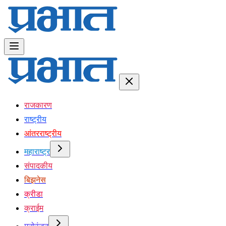
राजकारण
राष्ट्रीय
आंतरराष्ट्रीय
महाराष्ट्र
संपादकीय
बिझनेस
क्रीडा
क्राईम