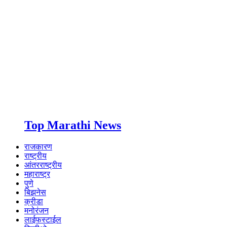
Top Marathi News
राजकारण
राष्ट्रीय
आंतरराष्ट्रीय
महाराष्ट्र
पुणे
बिझनेस
क्रीडा
मनोरंजन
लाईफस्टाईल